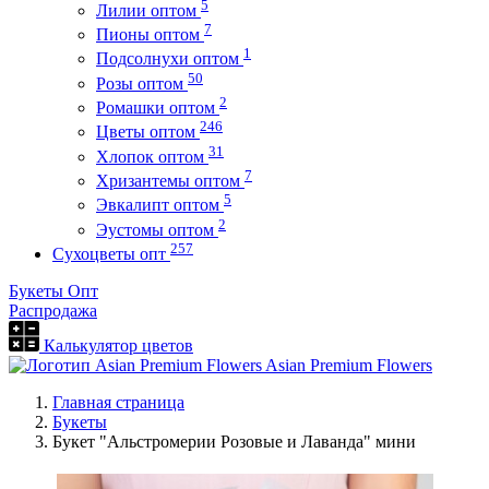
5
Лилии оптом
7
Пионы оптом
1
Подсолнухи оптом
50
Розы оптом
2
Ромашки оптом
246
Цветы оптом
31
Хлопок оптом
7
Хризантемы оптом
5
Эвкалипт оптом
2
Эустомы оптом
257
Сухоцветы опт
Букеты Опт
Распродажа
Калькулятор цветов
Asian Premium Flowers
Главная страница
Букеты
Букет "Альстромерии Розовые и Лаванда" мини