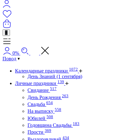
+
0%
Повод
1072
Календарные праздники
День Знаний (1 сентября)
139
Личные праздники
517
Свидание
263
День Рождения
654
Свадьба
558
На выписку
508
Юбилей
183
Годовщина Свадьбы
369
Прости
434
Выздоравливай