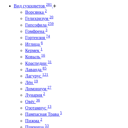
281
Вид сухоцветов
2
Ворсянка
20
Гелихризум
259
Гипсофила
3
Гомфрена
74
Гортензия
6
Иглица
1
Кермек
16
Ковыль
31
Краспедии
85
Лаванда
121
Лагурус
19
Лён
27
Лимониум
2
Лунария
36
Овёс
13
Озотамнус
5
Пампасная Трава
2
Пижма
53
Пшеница