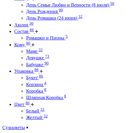
50
День Семьи Любви и Верности (8 июля)
90
День Рождения
32
День Ромашки (24 июня)
30
Акции
86
Состав
5
Ромашки и Пионы
86
Кому
32
Маме
73
Девушке
90
Бабушке
86
Упаковка
86
Букет
4
Корзина
8
Коробка
8
Шляпная Коробка
86
Цвет
32
Белый
32
Желтый
Сухоцветы