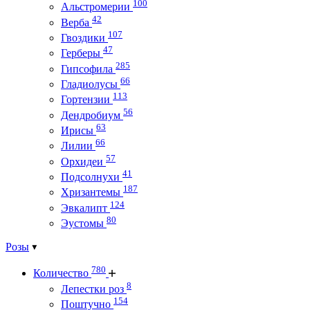
100
Альстромерии
42
Верба
107
Гвоздики
47
Герберы
285
Гипсофила
66
Гладиолусы
113
Гортензии
56
Дендробиум
63
Ирисы
66
Лилии
57
Орхидеи
41
Подсолнухи
187
Хризантемы
124
Эвкалипт
80
Эустомы
Розы
780
Количество
8
Лепестки роз
154
Поштучно