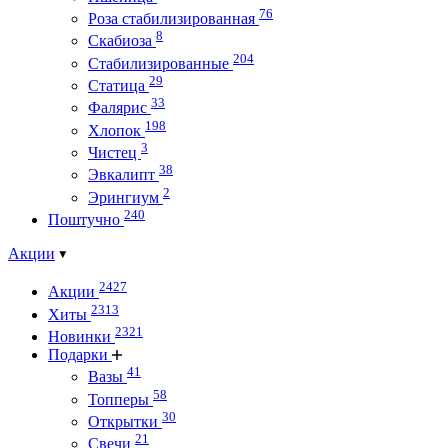
76
Роза стабилизированная
8
Скабиоза
204
Стабилизированные
29
Статица
33
Фалярис
198
Хлопок
3
Чистец
38
Эвкалипт
2
Эрингиум
240
Поштучно
Акции
2427
Акции
2313
Хиты
2321
Новинки
Подарки
41
Вазы
58
Топперы
30
Открытки
21
Свечи