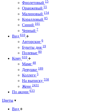
15
Фиолетовый
55
Оранжевый
154
Малиновый
85
Коралловый
101
Синий
7
Черный
610
Вид
6
Авторские
19
Букеты дня
80
Полевые
610
Кому
48
Маме
189
Девушке
5
Коллеге
558
На выписку
2431
Жене
633
По акции
Цветы
Вид