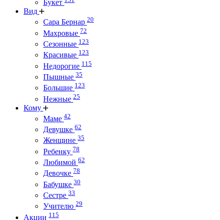
Букет
Вид
20
Сара Бернар
72
Махровые
123
Сезонные
123
Красивые
115
Недорогие
35
Пышные
123
Большие
25
Нежные
Кому
42
Маме
62
Девушке
35
Женщине
78
Ребенку
62
Любимой
78
Девочке
30
Бабушке
33
Сестре
29
Учителю
115
Акции