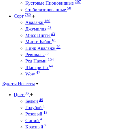
207
Кустовые Пионовидные
50
Стабилизированные
780
Сорт
160
Аваланж
53
Джумилия
43
Мисс Пигги
61
Мисти Баблс
70
Пинк Аваланж
56
Ревиваль
154
Ред Наоми
64
Шангри Ла
47
Wow
Букеты Невесты
86
Цвет
49
Белый
1
Голубой
13
Розовый
4
Синий
7
Красный