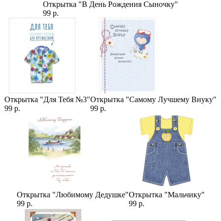
Лаванда сухоцвет (1 пучок)
Открытка "В День Рождения Сыночку"
Альстромерия Розовая (1 штука)
99 р.
Категории:
Цены
,
Альстромерии
,
Лаванда Сухоцвет
,
Букеты
Открытка "Для Тебя №3"
Открытка "Самому Лучшему Внуку"
99 р.
99 р.
Открытка "Любимому Дедушке"
Открытка "Мальчику"
99 р.
99 р.