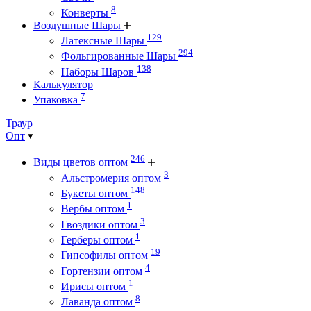
8
Конверты
Воздушные Шары
129
Латексные Шары
294
Фольгированные Шары
138
Наборы Шаров
Калькулятор
7
Упаковка
Траур
Опт
246
Виды цветов оптом
3
Альстромерия оптом
148
Букеты оптом
1
Вербы оптом
3
Гвоздики оптом
1
Герберы оптом
19
Гипсофилы оптом
4
Гортензии оптом
1
Ирисы оптом
8
Лаванда оптом