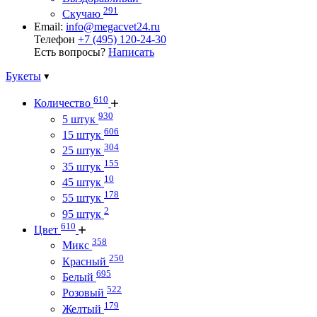
291
Скучаю
Email:
info@megacvet24.ru
Телефон
+7 (495) 120-24-30
Есть вопросы?
Написать
Букеты
610
Количество
930
5 штук
606
15 штук
304
25 штук
155
35 штук
10
45 штук
178
55 штук
2
95 штук
610
Цвет
358
Микс
250
Красный
695
Белый
522
Розовый
179
Желтый