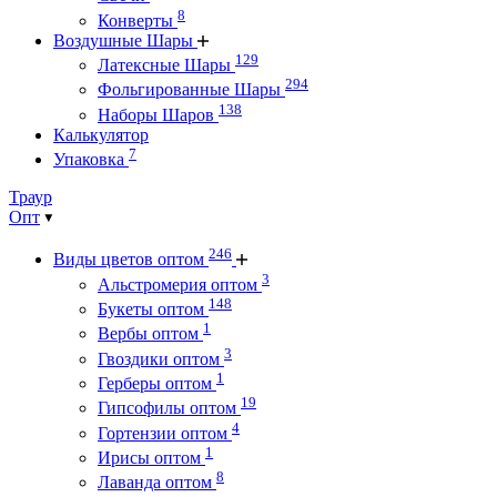
8
Конверты
Воздушные Шары
129
Латексные Шары
294
Фольгированные Шары
138
Наборы Шаров
Калькулятор
7
Упаковка
Траур
Опт
246
Виды цветов оптом
3
Альстромерия оптом
148
Букеты оптом
1
Вербы оптом
3
Гвоздики оптом
1
Герберы оптом
19
Гипсофилы оптом
4
Гортензии оптом
1
Ирисы оптом
8
Лаванда оптом