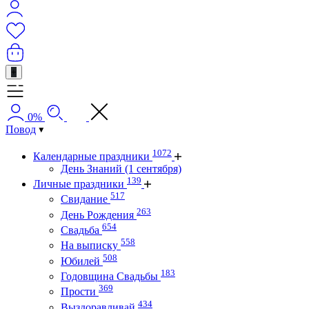
+
0%
Повод
1072
Календарные праздники
День Знаний (1 сентября)
139
Личные праздники
517
Свидание
263
День Рождения
654
Свадьба
558
На выписку
508
Юбилей
183
Годовщина Свадьбы
369
Прости
434
Выздоравливай