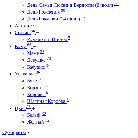
50
День Семьи Любви и Верности (8 июля)
90
День Рождения
32
День Ромашки (24 июня)
30
Акции
86
Состав
5
Ромашки и Пионы
86
Кому
32
Маме
73
Девушке
90
Бабушке
86
Упаковка
86
Букет
4
Корзина
8
Коробка
8
Шляпная Коробка
86
Цвет
32
Белый
32
Желтый
Сухоцветы