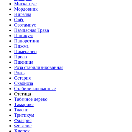
Мискантус
Мордовник
Нигелла
Овёс
Озотамнус
Пампасная Трава
Паникум
Папоротник
Пижма
Померанец
Просо
Пшеница
Роза стабилизированная
Рожь
Сетария
Скабиоза
Стабилизированные
Статица
Табачное дерево
Тамарикс
Тласпи
Тритикум
Фалярис
Физалис
Хлопок