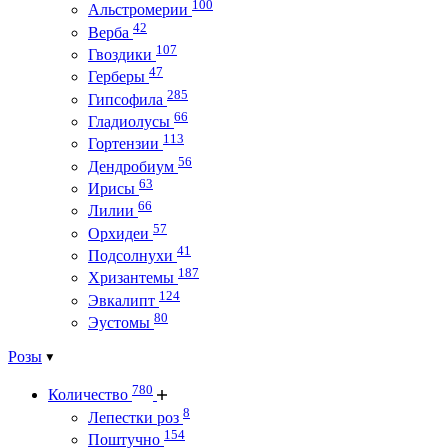
100
Альстромерии
42
Верба
107
Гвоздики
47
Герберы
285
Гипсофила
66
Гладиолусы
113
Гортензии
56
Дендробиум
63
Ирисы
66
Лилии
57
Орхидеи
41
Подсолнухи
187
Хризантемы
124
Эвкалипт
80
Эустомы
Розы
780
Количество
8
Лепестки роз
154
Поштучно