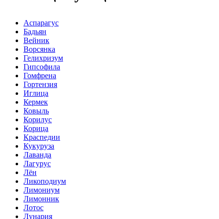
Аспарагус
Бадьян
Вейник
Ворсянка
Гелихризум
Гипсофила
Гомфрена
Гортензия
Иглица
Кермек
Ковыль
Корилус
Корица
Краспедии
Кукуруза
Лаванда
Лагурус
Лён
Ликоподиум
Лимониум
Лимонник
Лотос
Лунария