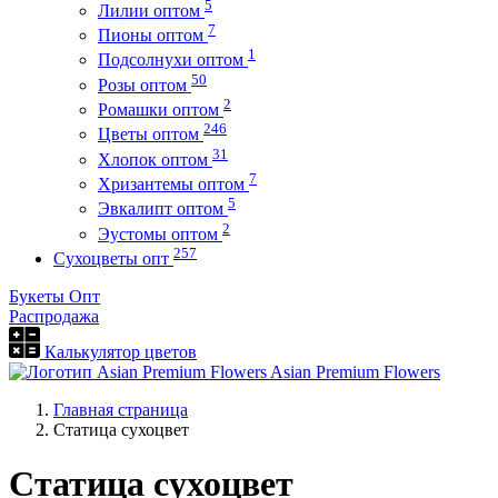
5
Лилии оптом
7
Пионы оптом
1
Подсолнухи оптом
50
Розы оптом
2
Ромашки оптом
246
Цветы оптом
31
Хлопок оптом
7
Хризантемы оптом
5
Эвкалипт оптом
2
Эустомы оптом
257
Сухоцветы опт
Букеты Опт
Распродажа
Калькулятор цветов
Asian Premium Flowers
Главная страница
Статица сухоцвет
Статица сухоцвет