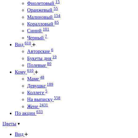
15
Фиолетовый
55
Оранжевый
154
Малиновый
85
Коралловый
101
Синий
7
Черный
610
Вид
6
Авторские
19
Букеты дня
80
Полевые
610
Кому
48
Маме
189
Девушке
5
Коллеге
558
На выписку
2431
Жене
633
По акции
Цветы
Вид