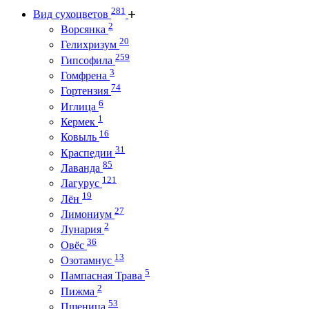
281
Вид сухоцветов
2
Ворсянка
20
Гелихризум
259
Гипсофила
3
Гомфрена
74
Гортензия
6
Иглица
1
Кермек
16
Ковыль
31
Краспедии
85
Лаванда
121
Лагурус
19
Лён
27
Лимониум
2
Лунария
36
Овёс
13
Озотамнус
5
Пампасная Трава
2
Пижма
53
Пшеница