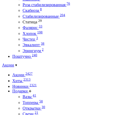
76
Роза стабилизированная
8
Скабиоза
204
Стабилизированные
29
Статица
33
Фалярис
198
Хлопок
3
Чистец
38
Эвкалипт
2
Эрингиум
240
Поштучно
Акции
2427
Акции
2313
Хиты
2321
Новинки
Подарки
41
Вазы
58
Топперы
30
Открытки
21
Свечи