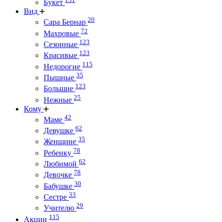
Букет
Вид
20
Сара Бернар
72
Махровые
123
Сезонные
123
Красивые
115
Недорогие
35
Пышные
123
Большие
25
Нежные
Кому
42
Маме
62
Девушке
35
Женщине
78
Ребенку
62
Любимой
78
Девочке
30
Бабушке
33
Сестре
29
Учителю
115
Акции