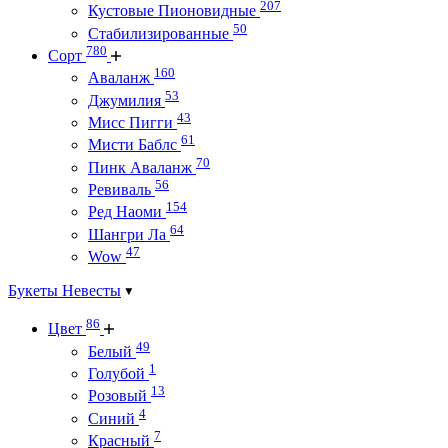
207
Кустовые Пионовидные
50
Стабилизированные
780
Сорт
160
Аваланж
53
Джумилия
43
Мисс Пигги
61
Мисти Баблс
70
Пинк Аваланж
56
Ревиваль
154
Ред Наоми
64
Шангри Ла
47
Wow
Букеты Невесты
86
Цвет
49
Белый
1
Голубой
13
Розовый
4
Синий
7
Красный