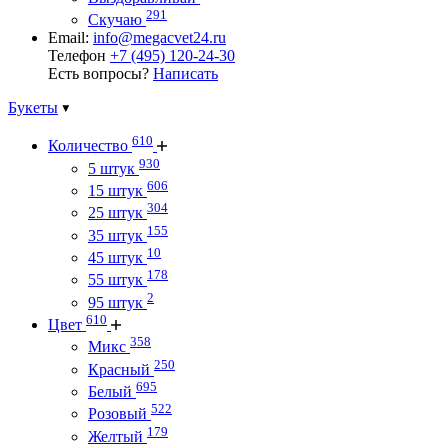
291
Скучаю
Email:
info@megacvet24.ru
Телефон
+7 (495) 120-24-30
Есть вопросы?
Написать
Букеты
610
Количество
930
5 штук
606
15 штук
304
25 штук
155
35 штук
10
45 штук
178
55 штук
2
95 штук
610
Цвет
358
Микс
250
Красный
695
Белый
522
Розовый
179
Желтый