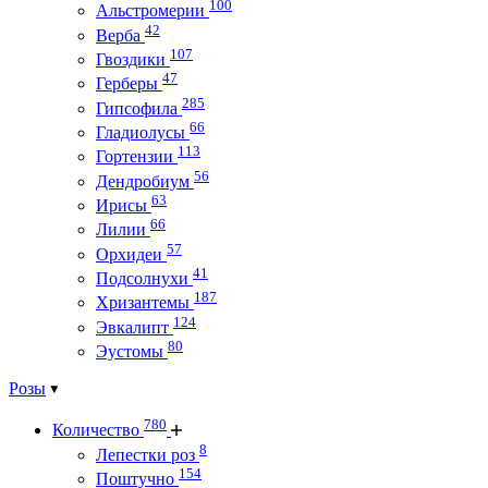
100
Альстромерии
42
Верба
107
Гвоздики
47
Герберы
285
Гипсофила
66
Гладиолусы
113
Гортензии
56
Дендробиум
63
Ирисы
66
Лилии
57
Орхидеи
41
Подсолнухи
187
Хризантемы
124
Эвкалипт
80
Эустомы
Розы
780
Количество
8
Лепестки роз
154
Поштучно