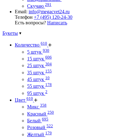
291
Скучаю
Email:
info@megacvet24.ru
Телефон
+7 (495) 120-24-30
Есть вопросы?
Написать
Букеты
610
Количество
930
5 штук
606
15 штук
304
25 штук
155
35 штук
10
45 штук
178
55 штук
2
95 штук
610
Цвет
358
Микс
250
Красный
695
Белый
522
Розовый
179
Желтый