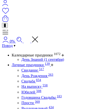
+
0%
Повод
1072
Календарные праздники
День Знаний (1 сентября)
139
Личные праздники
517
Свидание
263
День Рождения
654
Свадьба
558
На выписку
508
Юбилей
183
Годовщина Свадьбы
369
Прости
434
Выздоравливай