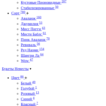
207
Кустовые Пионовидные
50
Стабилизированные
780
Сорт
160
Аваланж
53
Джумилия
43
Мисс Пигги
61
Мисти Баблс
70
Пинк Аваланж
56
Ревиваль
154
Ред Наоми
64
Шангри Ла
47
Wow
Букеты Невесты
86
Цвет
49
Белый
1
Голубой
13
Розовый
4
Синий
7
Красный