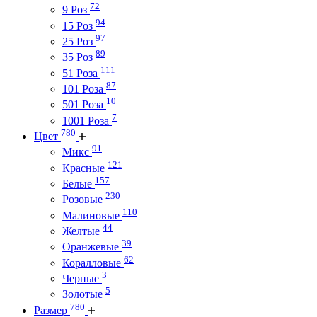
72
9 Роз
94
15 Роз
97
25 Роз
89
35 Роз
111
51 Роза
87
101 Роза
10
501 Роза
7
1001 Роза
780
Цвет
91
Микс
121
Красные
157
Белые
230
Розовые
110
Малиновые
44
Желтые
39
Оранжевые
62
Коралловые
3
Черные
5
Золотые
780
Размер