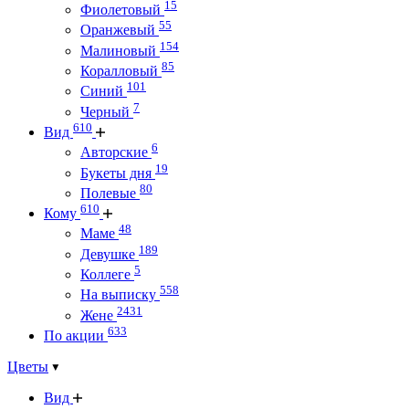
15
Фиолетовый
55
Оранжевый
154
Малиновый
85
Коралловый
101
Синий
7
Черный
610
Вид
6
Авторские
19
Букеты дня
80
Полевые
610
Кому
48
Маме
189
Девушке
5
Коллеге
558
На выписку
2431
Жене
633
По акции
Цветы
Вид