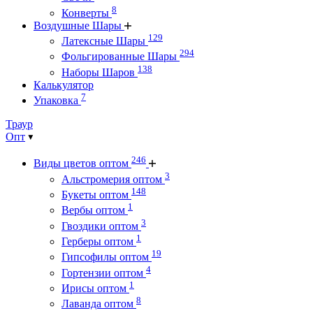
8
Конверты
Воздушные Шары
129
Латексные Шары
294
Фольгированные Шары
138
Наборы Шаров
Калькулятор
7
Упаковка
Траур
Опт
246
Виды цветов оптом
3
Альстромерия оптом
148
Букеты оптом
1
Вербы оптом
3
Гвоздики оптом
1
Герберы оптом
19
Гипсофилы оптом
4
Гортензии оптом
1
Ирисы оптом
8
Лаванда оптом