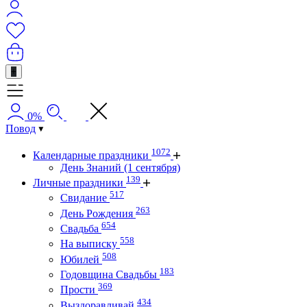
+
0%
Повод
1072
Календарные праздники
День Знаний (1 сентября)
139
Личные праздники
517
Свидание
263
День Рождения
654
Свадьба
558
На выписку
508
Юбилей
183
Годовщина Свадьбы
369
Прости
434
Выздоравливай