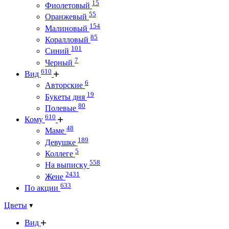
15
Фиолетовый
55
Оранжевый
154
Малиновый
85
Коралловый
101
Синий
7
Черный
610
Вид
6
Авторские
19
Букеты дня
80
Полевые
610
Кому
48
Маме
189
Девушке
5
Коллеге
558
На выписку
2431
Жене
633
По акции
Цветы
Вид