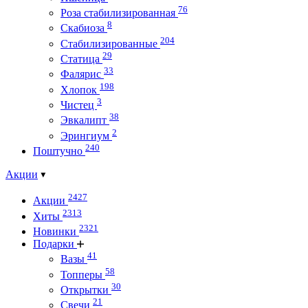
76
Роза стабилизированная
8
Скабиоза
204
Стабилизированные
29
Статица
33
Фалярис
198
Хлопок
3
Чистец
38
Эвкалипт
2
Эрингиум
240
Поштучно
Акции
2427
Акции
2313
Хиты
2321
Новинки
Подарки
41
Вазы
58
Топперы
30
Открытки
21
Свечи