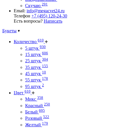
291
Скучаю
Email:
info@megacvet24.ru
Телефон
+7 (495) 120-24-30
Есть вопросы?
Написать
Букеты
610
Количество
930
5 штук
606
15 штук
304
25 штук
155
35 штук
10
45 штук
178
55 штук
2
95 штук
610
Цвет
358
Микс
250
Красный
695
Белый
522
Розовый
179
Желтый