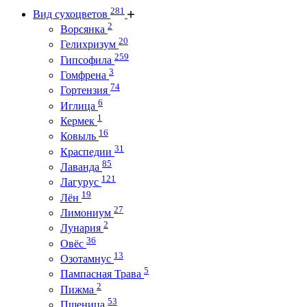
281
Вид сухоцветов
2
Ворсянка
20
Гелихризум
259
Гипсофила
3
Гомфрена
74
Гортензия
6
Иглица
1
Кермек
16
Ковыль
31
Краспедии
85
Лаванда
121
Лагурус
19
Лён
27
Лимониум
2
Лунария
36
Овёс
13
Озотамнус
5
Пампасная Трава
2
Пижма
53
Пшеница