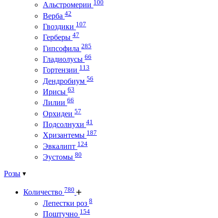
100
Альстромерии
42
Верба
107
Гвоздики
47
Герберы
285
Гипсофила
66
Гладиолусы
113
Гортензии
56
Дендробиум
63
Ирисы
66
Лилии
57
Орхидеи
41
Подсолнухи
187
Хризантемы
124
Эвкалипт
80
Эустомы
Розы
780
Количество
8
Лепестки роз
154
Поштучно