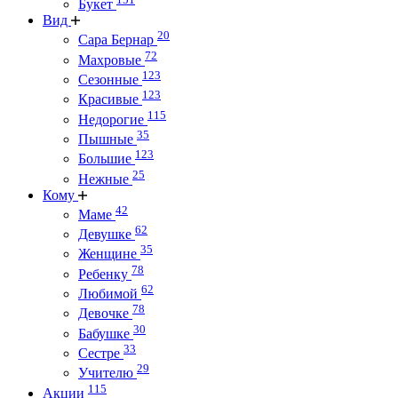
Букет
Вид
20
Сара Бернар
72
Махровые
123
Сезонные
123
Красивые
115
Недорогие
35
Пышные
123
Большие
25
Нежные
Кому
42
Маме
62
Девушке
35
Женщине
78
Ребенку
62
Любимой
78
Девочке
30
Бабушке
33
Сестре
29
Учителю
115
Акции