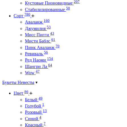
207
Кустовые Пионовидные
50
Стабилизированные
780
Сорт
160
Аваланж
53
Джумилия
43
Мисс Пигги
61
Мисти Баблс
70
Пинк Аваланж
56
Ревиваль
154
Ред Наоми
64
Шангри Ла
47
Wow
Букеты Невесты
86
Цвет
49
Белый
1
Голубой
13
Розовый
4
Синий
7
Красный