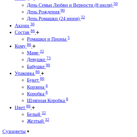
50
День Семьи Любви и Верности (8 июля)
90
День Рождения
32
День Ромашки (24 июня)
30
Акции
86
Состав
5
Ромашки и Пионы
86
Кому
32
Маме
73
Девушке
90
Бабушке
86
Упаковка
86
Букет
4
Корзина
8
Коробка
8
Шляпная Коробка
86
Цвет
32
Белый
32
Желтый
Сухоцветы