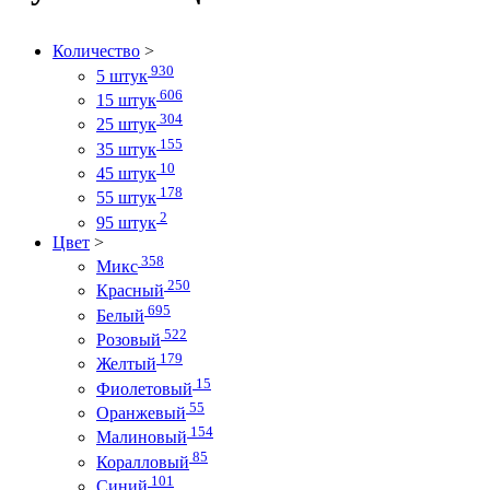
Количество
>
930
5 штук
606
15 штук
304
25 штук
155
35 штук
10
45 штук
178
55 штук
2
95 штук
Цвет
>
358
Микс
250
Красный
695
Белый
522
Розовый
179
Желтый
15
Фиолетовый
55
Оранжевый
154
Малиновый
85
Коралловый
101
Синий