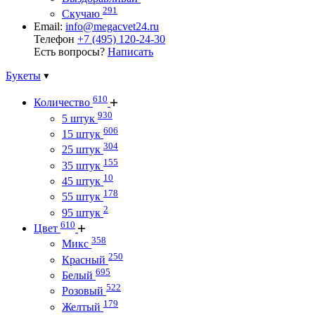
291
Скучаю
Email:
info@megacvet24.ru
Телефон
+7 (495) 120-24-30
Есть вопросы?
Написать
Букеты
610
Количество
930
5 штук
606
15 штук
304
25 штук
155
35 штук
10
45 штук
178
55 штук
2
95 штук
610
Цвет
358
Микс
250
Красный
695
Белый
522
Розовый
179
Желтый