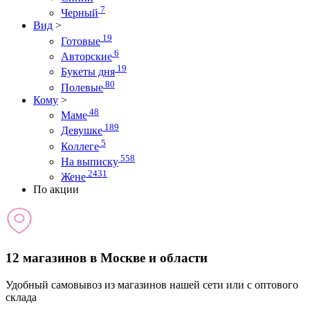
7
Черный
Вид
>
19
Готовые
6
Авторские
19
Букеты дня
80
Полевые
Кому
>
48
Маме
189
Девушке
5
Коллеге
558
На выписку
2431
Жене
По акции
12 магазинов в Москве и области
Удобный самовывоз из магазинов нашей сети или с оптового
склада