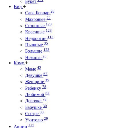
Букет
Вид
20
Сара Бернар
72
Махровые
123
Сезонные
123
Красивые
115
Недорогие
35
Пышные
123
Большие
25
Нежные
Кому
42
Маме
62
Девушке
35
Женщине
78
Ребенку
62
Любимой
78
Девочке
30
Бабушке
33
Сестре
29
Учителю
115
Акции