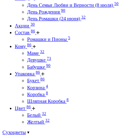
50
День Семьи Любви и Верности (8 июля)
90
День Рождения
32
День Ромашки (24 июня)
30
Акции
86
Состав
5
Ромашки и Пионы
86
Кому
32
Маме
73
Девушке
90
Бабушке
86
Упаковка
86
Букет
4
Корзина
8
Коробка
8
Шляпная Коробка
86
Цвет
32
Белый
32
Желтый
Сухоцветы