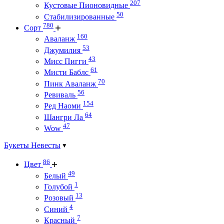
207
Кустовые Пионовидные
50
Стабилизированные
780
Сорт
160
Аваланж
53
Джумилия
43
Мисс Пигги
61
Мисти Баблс
70
Пинк Аваланж
56
Ревиваль
154
Ред Наоми
64
Шангри Ла
47
Wow
Букеты Невесты
86
Цвет
49
Белый
1
Голубой
13
Розовый
4
Синий
7
Красный