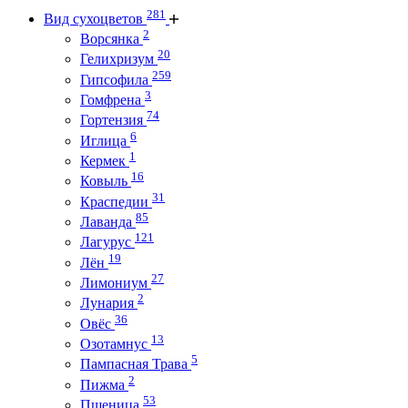
281
Вид сухоцветов
2
Ворсянка
20
Гелихризум
259
Гипсофила
3
Гомфрена
74
Гортензия
6
Иглица
1
Кермек
16
Ковыль
31
Краспедии
85
Лаванда
121
Лагурус
19
Лён
27
Лимониум
2
Лунария
36
Овёс
13
Озотамнус
5
Пампасная Трава
2
Пижма
53
Пшеница