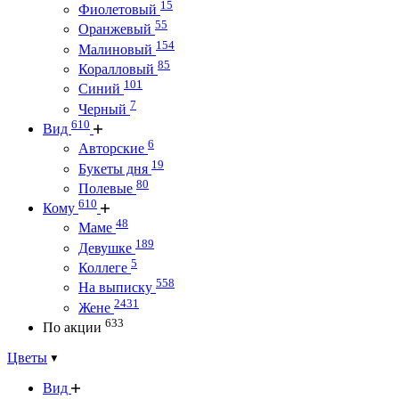
15
Фиолетовый
55
Оранжевый
154
Малиновый
85
Коралловый
101
Синий
7
Черный
610
Вид
6
Авторские
19
Букеты дня
80
Полевые
610
Кому
48
Маме
189
Девушке
5
Коллеге
558
На выписку
2431
Жене
633
По акции
Цветы
Вид