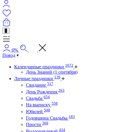
+
0%
Повод
1072
Календарные праздники
День Знаний (1 сентября)
139
Личные праздники
517
Свидание
263
День Рождения
654
Свадьба
558
На выписку
508
Юбилей
183
Годовщина Свадьбы
369
Прости
434
Выздоравливай