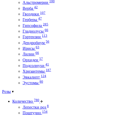
100
Альстромерии
42
Верба
107
Гвоздики
47
Герберы
285
Гипсофила
66
Гладиолусы
113
Гортензии
56
Дендробиум
63
Ирисы
66
Лилии
57
Орхидеи
41
Подсолнухи
187
Хризантемы
124
Эвкалипт
80
Эустомы
Розы
780
Количество
8
Лепестки роз
154
Поштучно