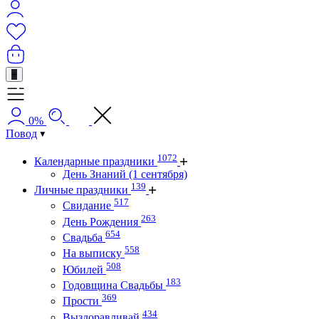
+
0%
Повод
1072
Календарные праздники
День Знаний (1 сентября)
139
Личные праздники
517
Свидание
263
День Рождения
654
Свадьба
558
На выписку
508
Юбилей
183
Годовщина Свадьбы
369
Прости
434
Выздоравливай