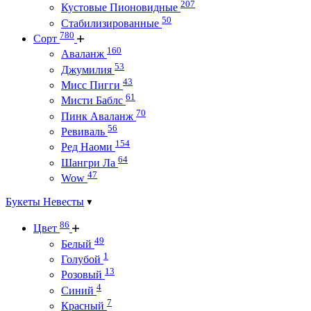
207
Кустовые Пионовидные
50
Стабилизированные
780
Сорт
160
Аваланж
53
Джумилия
43
Мисс Пигги
61
Мисти Баблс
70
Пинк Аваланж
56
Ревиваль
154
Ред Наоми
64
Шангри Ла
47
Wow
Букеты Невесты
86
Цвет
49
Белый
1
Голубой
13
Розовый
4
Синий
7
Красный