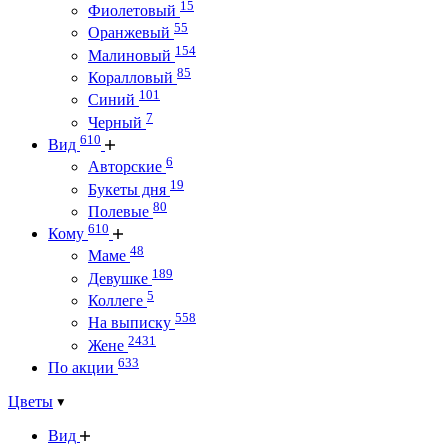
15
Фиолетовый
55
Оранжевый
154
Малиновый
85
Коралловый
101
Синий
7
Черный
610
Вид
6
Авторские
19
Букеты дня
80
Полевые
610
Кому
48
Маме
189
Девушке
5
Коллеге
558
На выписку
2431
Жене
633
По акции
Цветы
Вид