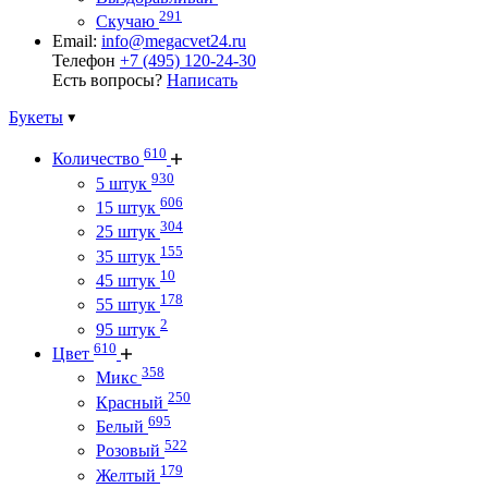
291
Скучаю
Email:
info@megacvet24.ru
Телефон
+7 (495) 120-24-30
Есть вопросы?
Написать
Букеты
610
Количество
930
5 штук
606
15 штук
304
25 штук
155
35 штук
10
45 штук
178
55 штук
2
95 штук
610
Цвет
358
Микс
250
Красный
695
Белый
522
Розовый
179
Желтый