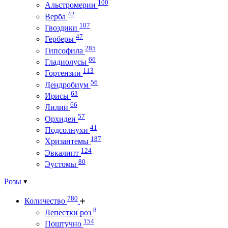
100
Альстромерии
42
Верба
107
Гвоздики
47
Герберы
285
Гипсофила
66
Гладиолусы
113
Гортензии
56
Дендробиум
63
Ирисы
66
Лилии
57
Орхидеи
41
Подсолнухи
187
Хризантемы
124
Эвкалипт
80
Эустомы
Розы
780
Количество
8
Лепестки роз
154
Поштучно