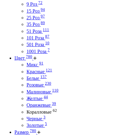
72
9 Роз
94
15 Роз
97
25 Роз
89
35 Роз
111
51 Роза
87
101 Роза
10
501 Роза
7
1001 Роза
780
Цвет
91
Микс
121
Красные
157
Белые
230
Розовые
110
Малиновые
44
Желтые
39
Оранжевые
62
Коралловые
3
Черные
5
Золотые
780
Размер