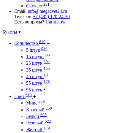
291
Скучаю
Email:
info@megacvet24.ru
Телефон
+7 (495) 120-24-30
Есть вопросы?
Написать
Букеты
610
Количество
930
5 штук
606
15 штук
304
25 штук
155
35 штук
10
45 штук
178
55 штук
2
95 штук
610
Цвет
358
Микс
250
Красный
695
Белый
522
Розовый
179
Желтый