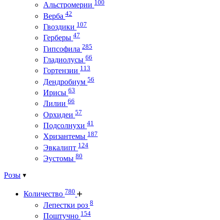
100
Альстромерии
42
Верба
107
Гвоздики
47
Герберы
285
Гипсофила
66
Гладиолусы
113
Гортензии
56
Дендробиум
63
Ирисы
66
Лилии
57
Орхидеи
41
Подсолнухи
187
Хризантемы
124
Эвкалипт
80
Эустомы
Розы
780
Количество
8
Лепестки роз
154
Поштучно