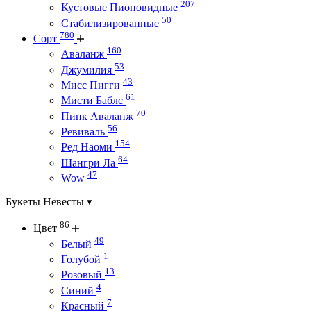
207
Кустовые Пионовидные
50
Стабилизированные
780
Сорт
160
Аваланж
53
Джумилия
43
Мисс Пигги
61
Мисти Баблс
70
Пинк Аваланж
56
Ревиваль
154
Ред Наоми
64
Шангри Ла
47
Wow
Букеты Невесты
86
Цвет
49
Белый
1
Голубой
13
Розовый
4
Синий
7
Красный