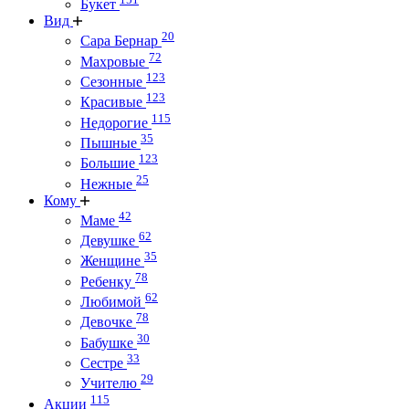
Букет
Вид
20
Сара Бернар
72
Махровые
123
Сезонные
123
Красивые
115
Недорогие
35
Пышные
123
Большие
25
Нежные
Кому
42
Маме
62
Девушке
35
Женщине
78
Ребенку
62
Любимой
78
Девочке
30
Бабушке
33
Сестре
29
Учителю
115
Акции