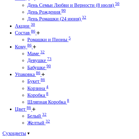
50
День Семьи Любви и Верности (8 июля)
90
День Рождения
32
День Ромашки (24 июня)
30
Акции
86
Состав
5
Ромашки и Пионы
86
Кому
32
Маме
73
Девушке
90
Бабушке
86
Упаковка
86
Букет
4
Корзина
8
Коробка
8
Шляпная Коробка
86
Цвет
32
Белый
32
Желтый
Сухоцветы