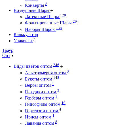
8
Конверты
Воздушные Шары
129
Латексные Шары
294
Фольгированные Шары
138
Наборы Шаров
Калькулятор
7
Упаковка
Траур
Опт
246
Виды цветов оптом
3
Альстромерия оптом
148
Букеты оптом
1
Вербы оптом
3
Гвоздики оптом
1
Герберы оптом
19
Гипсофилы оптом
4
Гортензии оптом
1
Ирисы оптом
8
Лаванда оптом