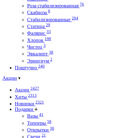
76
Роза стабилизированная
8
Скабиоза
204
Стабилизированные
29
Статица
33
Фалярис
198
Хлопок
3
Чистец
38
Эвкалипт
2
Эрингиум
240
Поштучно
Акции
2427
Акции
2313
Хиты
2321
Новинки
Подарки
41
Вазы
58
Топперы
30
Открытки
21
Свечи