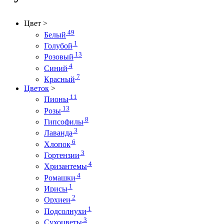
Цвет
>
49
Белый
1
Голубой
13
Розовый
4
Синий
7
Красный
Цветок
>
11
Пионы
13
Розы
8
Гипсофилы
3
Лаванда
6
Хлопок
3
Гортензии
4
Хризантемы
4
Ромашки
1
Ирисы
2
Орхиеи
1
Подсолнухи
3
Сухоцветы