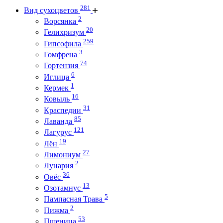
281
Вид сухоцветов
2
Ворсянка
20
Гелихризум
259
Гипсофила
3
Гомфрена
74
Гортензия
6
Иглица
1
Кермек
16
Ковыль
31
Краспедии
85
Лаванда
121
Лагурус
19
Лён
27
Лимониум
2
Лунария
36
Овёс
13
Озотамнус
5
Пампасная Трава
2
Пижма
53
Пшеница