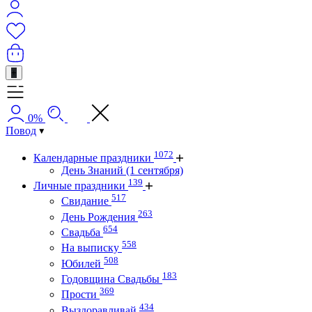
+
0%
Повод
1072
Календарные праздники
День Знаний (1 сентября)
139
Личные праздники
517
Свидание
263
День Рождения
654
Свадьба
558
На выписку
508
Юбилей
183
Годовщина Свадьбы
369
Прости
434
Выздоравливай