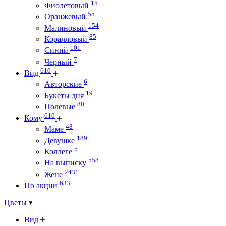
15
Фиолетовый
55
Оранжевый
154
Малиновый
85
Коралловый
101
Синий
7
Черный
610
Вид
6
Авторские
19
Букеты дня
80
Полевые
610
Кому
48
Маме
189
Девушке
5
Коллеге
558
На выписку
2431
Жене
633
По акции
Цветы
Вид