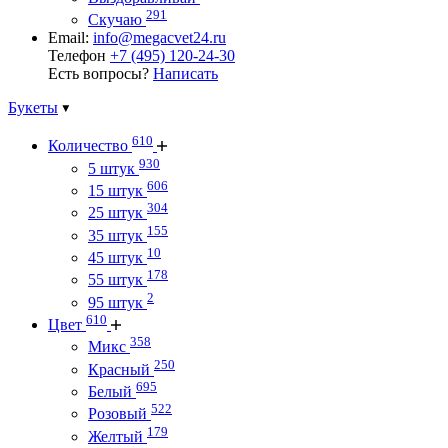
291
Скучаю
Email:
info@megacvet24.ru
Телефон
+7 (495) 120-24-30
Есть вопросы?
Написать
Букеты
610
Количество
930
5 штук
606
15 штук
304
25 штук
155
35 штук
10
45 штук
178
55 штук
2
95 штук
610
Цвет
358
Микс
250
Красный
695
Белый
522
Розовый
179
Желтый