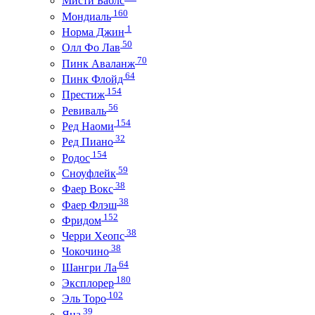
Мисти Баблс
160
Мондиаль
1
Норма Джин
50
Олл Фо Лав
70
Пинк Аваланж
64
Пинк Флойд
154
Престиж
56
Ревиваль
154
Ред Наоми
32
Ред Пиано
154
Родос
59
Сноуфлейк
38
Фаер Вокс
38
Фаер Флэш
152
Фридом
38
Черри Хеопс
38
Чокочино
64
Шангри Ла
180
Эксплорер
102
Эль Торо
39
Яна