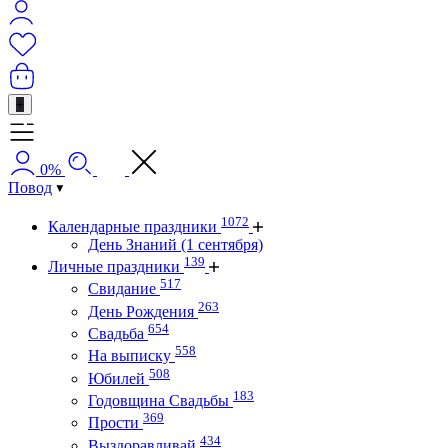
+
0%
Повод
1072
Календарные праздники
День Знаний (1 сентября)
139
Личные праздники
517
Свидание
263
День Рождения
654
Свадьба
558
На выписку
508
Юбилей
183
Годовщина Свадьбы
369
Прости
434
Выздоравливай