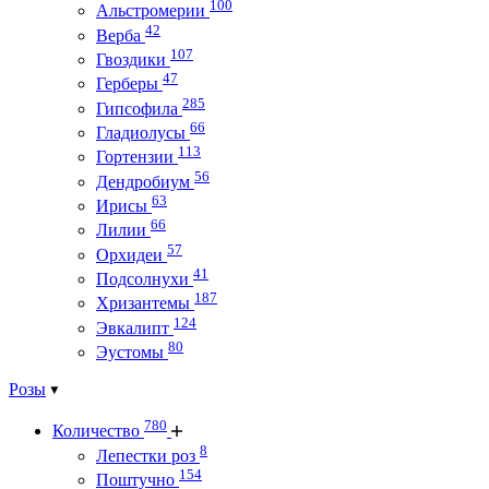
100
Альстромерии
42
Верба
107
Гвоздики
47
Герберы
285
Гипсофила
66
Гладиолусы
113
Гортензии
56
Дендробиум
63
Ирисы
66
Лилии
57
Орхидеи
41
Подсолнухи
187
Хризантемы
124
Эвкалипт
80
Эустомы
Розы
780
Количество
8
Лепестки роз
154
Поштучно