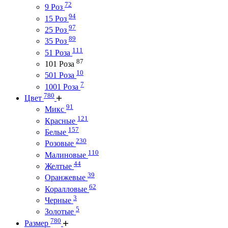
72
9 Роз
94
15 Роз
97
25 Роз
89
35 Роз
111
51 Роза
87
101 Роза
10
501 Роза
7
1001 Роза
780
Цвет
91
Микс
121
Красные
157
Белые
230
Розовые
110
Малиновые
44
Желтые
39
Оранжевые
62
Коралловые
3
Черные
5
Золотые
780
Размер