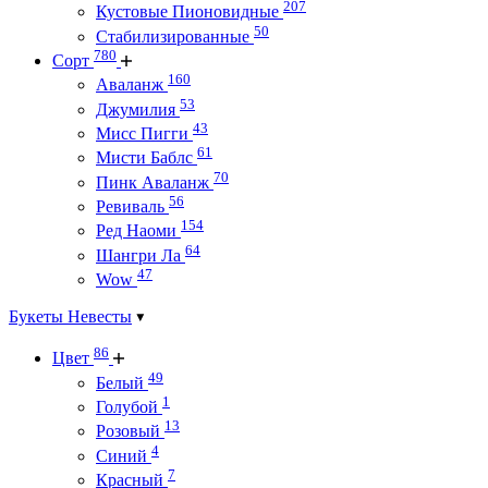
207
Кустовые Пионовидные
50
Стабилизированные
780
Сорт
160
Аваланж
53
Джумилия
43
Мисс Пигги
61
Мисти Баблс
70
Пинк Аваланж
56
Ревиваль
154
Ред Наоми
64
Шангри Ла
47
Wow
Букеты Невесты
86
Цвет
49
Белый
1
Голубой
13
Розовый
4
Синий
7
Красный