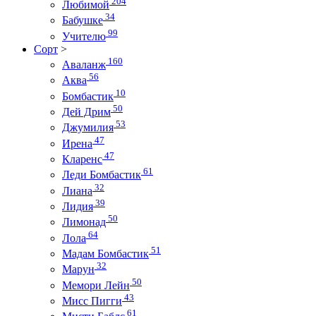
204
Любимой
34
Бабушке
99
Учителю
Сорт
>
160
Аваланж
56
Аква
10
Бомбастик
50
Дей Дрим
53
Джумилия
47
Ирена
47
Кларенс
61
Леди Бомбастик
32
Лиана
39
Лидия
50
Лимонад
64
Лола
51
Мадам Бомбастик
32
Марун
50
Мемори Лейн
43
Мисс Пигги
61