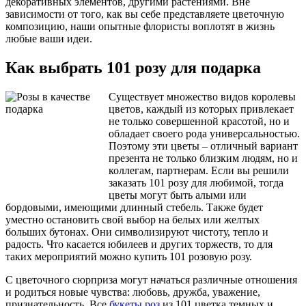
декоративных элементов, другими растениями. Вне
зависимости от того, как вы себе представляете цветочную
композицию, наши опытные флористы воплотят в жизнь
любые ваши идеи.
Как выбрать 101 розу для подарка
Существует множество видов королевы
цветов, каждый из которых привлекает
не только совершенной красотой, но и
обладает своего рода универсальностью.
Поэтому эти цветы – отличный вариант
презента не только близким людям, но и
коллегам, партнерам. Если вы решили
заказать 101 розу для любимой, тогда
цветы могут быть алыми или
бордовыми, имеющими длинный стебель. Также будет
уместно остановить свой выбор на белых или желтых
больших бутонах. Они символизируют чистоту, тепло и
радость. Что касается юбилеев и других торжеств, то для
таких мероприятий можно купить 101 розовую розу.
С цветочного сюрприза могут начаться различные отношения
и родиться новые чувства: любовь, дружба, уважение,
признательность. Все
букеты роз
из 101 цветка темных и