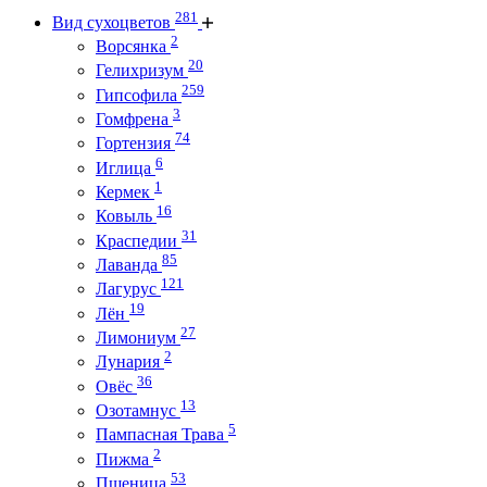
281
Вид сухоцветов
2
Ворсянка
20
Гелихризум
259
Гипсофила
3
Гомфрена
74
Гортензия
6
Иглица
1
Кермек
16
Ковыль
31
Краспедии
85
Лаванда
121
Лагурус
19
Лён
27
Лимониум
2
Лунария
36
Овёс
13
Озотамнус
5
Пампасная Трава
2
Пижма
53
Пшеница