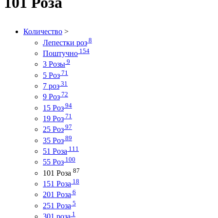
101 Роза
Количество
>
8
Лепестки роз
154
Поштучно
9
3 Розы
71
5 Роз
31
7 роз
72
9 Роз
94
15 Роз
71
19 Роз
97
25 Роз
89
35 Роз
111
51 Роза
100
55 Роз
87
101 Роза
18
151 Роза
6
201 Роза
5
251 Роза
1
301 роза