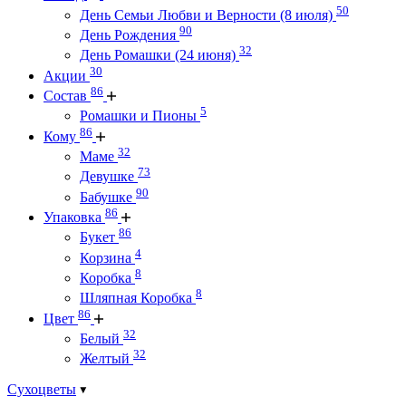
50
День Семьи Любви и Верности (8 июля)
90
День Рождения
32
День Ромашки (24 июня)
30
Акции
86
Состав
5
Ромашки и Пионы
86
Кому
32
Маме
73
Девушке
90
Бабушке
86
Упаковка
86
Букет
4
Корзина
8
Коробка
8
Шляпная Коробка
86
Цвет
32
Белый
32
Желтый
Сухоцветы