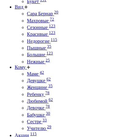
Букет
Вид
20
Сара Бернар
72
Махровые
123
Сезонные
123
Красивые
115
Недорогие
35
Пышные
123
Большие
25
Нежные
Кому
42
Маме
62
Девушке
35
Женщине
78
Ребенку
62
Любимой
78
Девочке
30
Бабушке
33
Сестре
29
Учителю
115
Акции