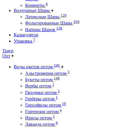
8
Конверты
Воздушные Шары
129
Латексные Шары
294
Фольгированные Шары
138
Наборы Шаров
Калькулятор
7
Упаковка
Траур
Опт
246
Виды цветов оптом
3
Альстромерия оптом
148
Букеты оптом
1
Вербы оптом
3
Гвоздики оптом
1
Герберы оптом
19
Гипсофилы оптом
4
Гортензии оптом
1
Ирисы оптом
8
Лаванда оптом