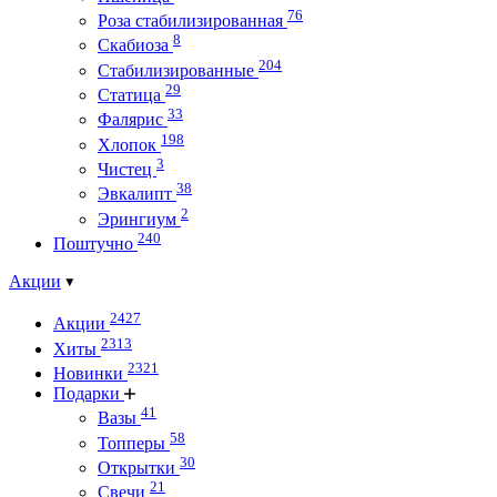
76
Роза стабилизированная
8
Скабиоза
204
Стабилизированные
29
Статица
33
Фалярис
198
Хлопок
3
Чистец
38
Эвкалипт
2
Эрингиум
240
Поштучно
Акции
2427
Акции
2313
Хиты
2321
Новинки
Подарки
41
Вазы
58
Топперы
30
Открытки
21
Свечи