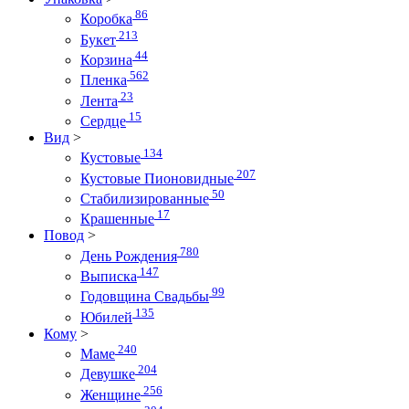
86
Коробка
213
Букет
44
Корзина
562
Пленка
23
Лента
15
Сердце
Вид
>
134
Кустовые
207
Кустовые Пионовидные
50
Стабилизированные
17
Крашенные
Повод
>
780
День Рождения
147
Выписка
99
Годовщина Свадьбы
135
Юбилей
Кому
>
240
Маме
204
Девушке
256
Женщине