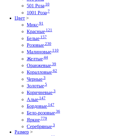
10
501 Роза
7
1001 Роза
Цвет
>
91
Микс
121
Красные
157
Белые
230
Розовые
110
Малиновые
44
Желтые
39
Оранжевые
62
Коралловые
3
Черные
5
Золотые
3
Коричневые
147
Алые
147
Бордовые
36
Бело-розовые
779
Яркие
3
Серебряные
Размер
>