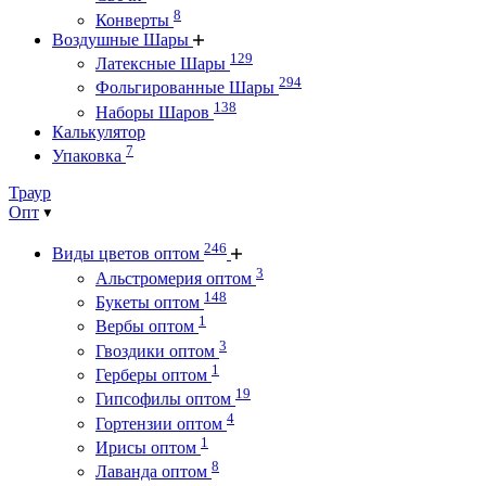
8
Конверты
Воздушные Шары
129
Латексные Шары
294
Фольгированные Шары
138
Наборы Шаров
Калькулятор
7
Упаковка
Траур
Опт
246
Виды цветов оптом
3
Альстромерия оптом
148
Букеты оптом
1
Вербы оптом
3
Гвоздики оптом
1
Герберы оптом
19
Гипсофилы оптом
4
Гортензии оптом
1
Ирисы оптом
8
Лаванда оптом