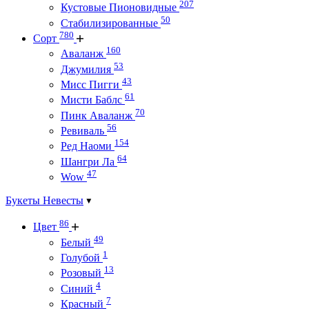
207
Кустовые Пионовидные
50
Стабилизированные
780
Сорт
160
Аваланж
53
Джумилия
43
Мисс Пигги
61
Мисти Баблс
70
Пинк Аваланж
56
Ревиваль
154
Ред Наоми
64
Шангри Ла
47
Wow
Букеты Невесты
86
Цвет
49
Белый
1
Голубой
13
Розовый
4
Синий
7
Красный