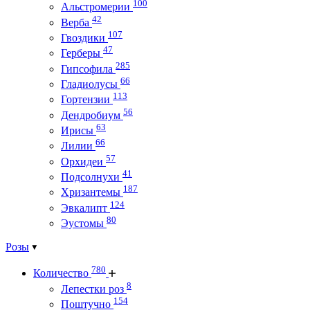
100
Альстромерии
42
Верба
107
Гвоздики
47
Герберы
285
Гипсофила
66
Гладиолусы
113
Гортензии
56
Дендробиум
63
Ирисы
66
Лилии
57
Орхидеи
41
Подсолнухи
187
Хризантемы
124
Эвкалипт
80
Эустомы
Розы
780
Количество
8
Лепестки роз
154
Поштучно