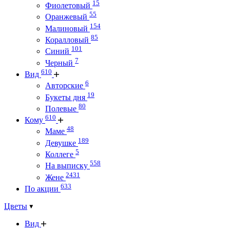
15
Фиолетовый
55
Оранжевый
154
Малиновый
85
Коралловый
101
Синий
7
Черный
610
Вид
6
Авторские
19
Букеты дня
80
Полевые
610
Кому
48
Маме
189
Девушке
5
Коллеге
558
На выписку
2431
Жене
633
По акции
Цветы
Вид