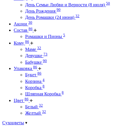
50
День Семьи Любви и Верности (8 июля)
90
День Рождения
32
День Ромашки (24 июня)
30
Акции
86
Состав
5
Ромашки и Пионы
86
Кому
32
Маме
73
Девушке
90
Бабушке
86
Упаковка
86
Букет
4
Корзина
8
Коробка
8
Шляпная Коробка
86
Цвет
32
Белый
32
Желтый
Сухоцветы