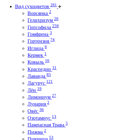
281
Вид сухоцветов
2
Ворсянка
20
Гелихризум
259
Гипсофила
3
Гомфрена
74
Гортензия
6
Иглица
1
Кермек
16
Ковыль
31
Краспедии
85
Лаванда
121
Лагурус
19
Лён
27
Лимониум
2
Лунария
36
Овёс
13
Озотамнус
5
Пампасная Трава
2
Пижма
53
Пшеница