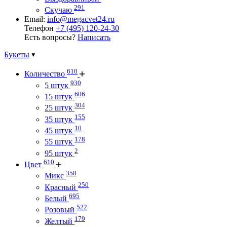
291
Скучаю
Email:
info@megacvet24.ru
Телефон
+7 (495) 120-24-30
Есть вопросы?
Написать
Букеты
610
Количество
930
5 штук
606
15 штук
304
25 штук
155
35 штук
10
45 штук
178
55 штук
2
95 штук
610
Цвет
358
Микс
250
Красный
695
Белый
522
Розовый
179
Желтый