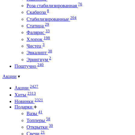
76
Роза стабилизированная
8
Скабиоза
204
Стабилизированные
29
Статица
33
Фалярис
198
Хлопок
3
Чистец
38
Эвкалипт
2
Эрингиум
240
Поштучно
Акции
2427
Акции
2313
Хиты
2321
Новинки
Подарки
41
Вазы
58
Топперы
30
Открытки
21
Свечи