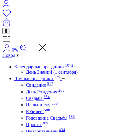
+
0%
Повод
1072
Календарные праздники
День Знаний (1 сентября)
139
Личные праздники
517
Свидание
263
День Рождения
654
Свадьба
558
На выписку
508
Юбилей
183
Годовщина Свадьбы
369
Прости
434
Выздоравливай