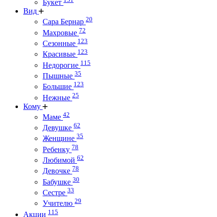
Букет
Вид
20
Сара Бернар
72
Махровые
123
Сезонные
123
Красивые
115
Недорогие
35
Пышные
123
Большие
25
Нежные
Кому
42
Маме
62
Девушке
35
Женщине
78
Ребенку
62
Любимой
78
Девочке
30
Бабушке
33
Сестре
29
Учителю
115
Акции