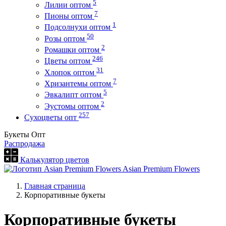
5
Лилии оптом
7
Пионы оптом
1
Подсолнухи оптом
50
Розы оптом
2
Ромашки оптом
246
Цветы оптом
31
Хлопок оптом
7
Хризантемы оптом
5
Эвкалипт оптом
2
Эустомы оптом
257
Сухоцветы опт
Букеты Опт
Распродажа
Калькулятор цветов
Asian Premium Flowers
Главная страница
Корпоративные букеты
Корпоративные букеты