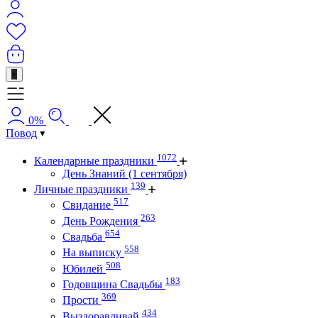
+
0%
Повод
1072
Календарные праздники
День Знаний (1 сентября)
139
Личные праздники
517
Свидание
263
День Рождения
654
Свадьба
558
На выписку
508
Юбилей
183
Годовщина Свадьбы
369
Прости
434
Выздоравливай