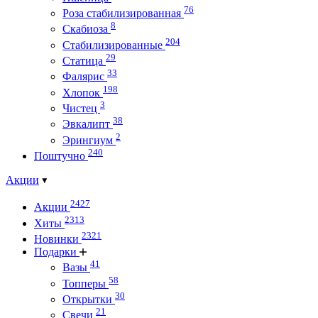
76
Роза стабилизированная
8
Скабиоза
204
Стабилизированные
29
Статица
33
Фалярис
198
Хлопок
3
Чистец
38
Эвкалипт
2
Эрингиум
240
Поштучно
Акции
2427
Акции
2313
Хиты
2321
Новинки
Подарки
41
Вазы
58
Топперы
30
Открытки
21
Свечи