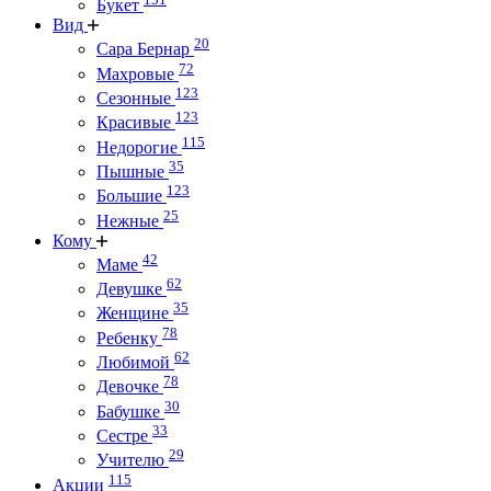
Букет
Вид
20
Сара Бернар
72
Махровые
123
Сезонные
123
Красивые
115
Недорогие
35
Пышные
123
Большие
25
Нежные
Кому
42
Маме
62
Девушке
35
Женщине
78
Ребенку
62
Любимой
78
Девочке
30
Бабушке
33
Сестре
29
Учителю
115
Акции