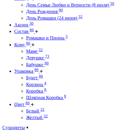
50
День Семьи Любви и Верности (8 июля)
90
День Рождения
32
День Ромашки (24 июня)
30
Акции
86
Состав
5
Ромашки и Пионы
86
Кому
32
Маме
73
Девушке
90
Бабушке
86
Упаковка
86
Букет
4
Корзина
8
Коробка
8
Шляпная Коробка
86
Цвет
32
Белый
32
Желтый
Сухоцветы