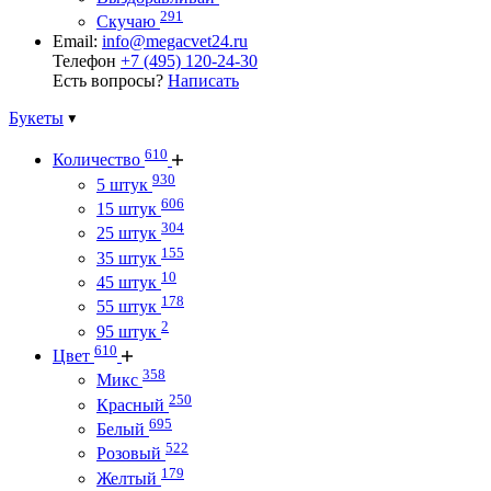
291
Скучаю
Email:
info@megacvet24.ru
Телефон
+7 (495) 120-24-30
Есть вопросы?
Написать
Букеты
610
Количество
930
5 штук
606
15 штук
304
25 штук
155
35 штук
10
45 штук
178
55 штук
2
95 штук
610
Цвет
358
Микс
250
Красный
695
Белый
522
Розовый
179
Желтый