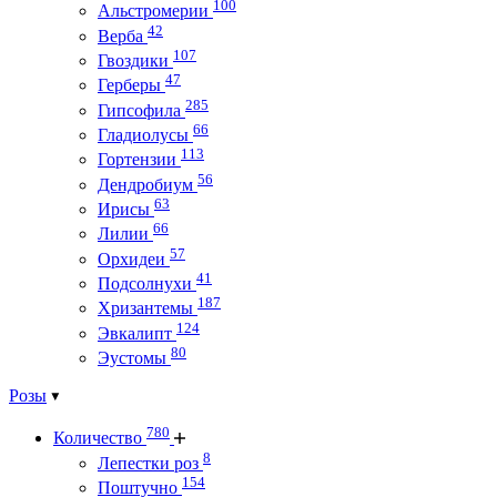
100
Альстромерии
42
Верба
107
Гвоздики
47
Герберы
285
Гипсофила
66
Гладиолусы
113
Гортензии
56
Дендробиум
63
Ирисы
66
Лилии
57
Орхидеи
41
Подсолнухи
187
Хризантемы
124
Эвкалипт
80
Эустомы
Розы
780
Количество
8
Лепестки роз
154
Поштучно