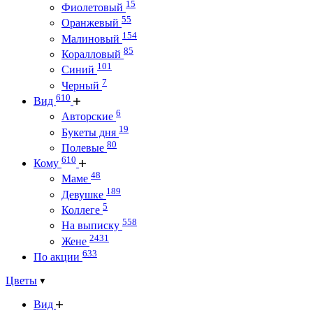
15
Фиолетовый
55
Оранжевый
154
Малиновый
85
Коралловый
101
Синий
7
Черный
610
Вид
6
Авторские
19
Букеты дня
80
Полевые
610
Кому
48
Маме
189
Девушке
5
Коллеге
558
На выписку
2431
Жене
633
По акции
Цветы
Вид