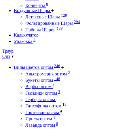
8
Конверты
Воздушные Шары
129
Латексные Шары
294
Фольгированные Шары
138
Наборы Шаров
Калькулятор
7
Упаковка
Траур
Опт
246
Виды цветов оптом
3
Альстромерия оптом
148
Букеты оптом
1
Вербы оптом
3
Гвоздики оптом
1
Герберы оптом
19
Гипсофилы оптом
4
Гортензии оптом
1
Ирисы оптом
8
Лаванда оптом