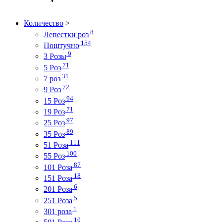
Количество
>
8
Лепестки роз
154
Поштучно
9
3 Розы
71
5 Роз
31
7 роз
72
9 Роз
94
15 Роз
71
19 Роз
97
25 Роз
89
35 Роз
111
51 Роза
100
55 Роз
87
101 Роза
18
151 Роза
6
201 Роза
5
251 Роза
1
301 роза
10