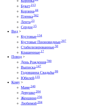
Коробка
213
Букет
44
Корзина
562
Пленка
23
Лента
15
Сердце
Вид
>
134
Кустовые
207
Кустовые Пионовидные
50
Стабилизированные
17
Крашенные
Повод
>
780
День Рождения
147
Выписка
99
Годовщина Свадьбы
135
Юбилей
Кому
>
240
Маме
204
Девушке
256
Женщине
204
Любимой