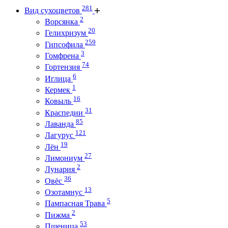
281
Вид сухоцветов
2
Ворсянка
20
Гелихризум
259
Гипсофила
3
Гомфрена
74
Гортензия
6
Иглица
1
Кермек
16
Ковыль
31
Краспедии
85
Лаванда
121
Лагурус
19
Лён
27
Лимониум
2
Лунария
36
Овёс
13
Озотамнус
5
Пампасная Трава
2
Пижма
53
Пшеница