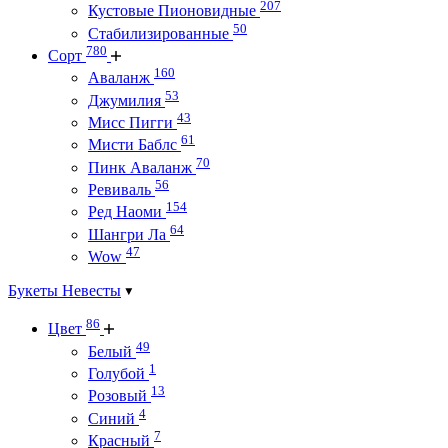
207
Кустовые Пионовидные
50
Стабилизированные
780
Сорт
160
Аваланж
53
Джумилия
43
Мисс Пигги
61
Мисти Баблс
70
Пинк Аваланж
56
Ревиваль
154
Ред Наоми
64
Шангри Ла
47
Wow
Букеты Невесты
86
Цвет
49
Белый
1
Голубой
13
Розовый
4
Синий
7
Красный