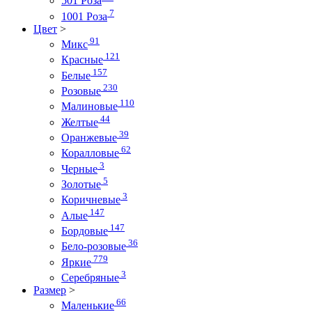
501 Роза
7
1001 Роза
Цвет
>
91
Микс
121
Красные
157
Белые
230
Розовые
110
Малиновые
44
Желтые
39
Оранжевые
62
Коралловые
3
Черные
5
Золотые
3
Коричневые
147
Алые
147
Бордовые
36
Бело-розовые
779
Яркие
3
Серебряные
Размер
>
66
Маленькие