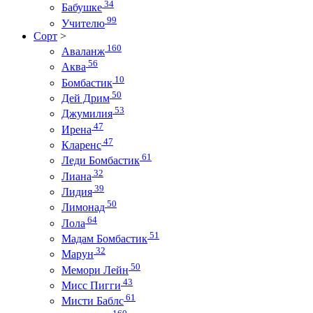
34
Бабушке
99
Учителю
Сорт
>
160
Аваланж
56
Аква
10
Бомбастик
50
Дей Дрим
53
Джумилия
47
Ирена
47
Кларенс
61
Леди Бомбастик
32
Лиана
39
Лидия
50
Лимонад
64
Лола
51
Мадам Бомбастик
32
Марун
50
Мемори Лейн
43
Мисс Пигги
61
Мисти Баблс
160