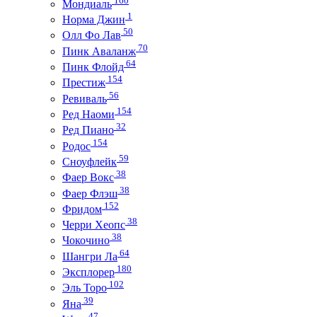
Мондиаль
1
Норма Джин
50
Олл Фо Лав
70
Пинк Аваланж
64
Пинк Флойд
154
Престиж
56
Ревиваль
154
Ред Наоми
32
Ред Пиано
154
Родос
59
Сноуфлейк
38
Фаер Вокс
38
Фаер Флэш
152
Фридом
38
Черри Хеопс
38
Чокочино
64
Шангри Ла
180
Эксплорер
102
Эль Торо
39
Яна
47