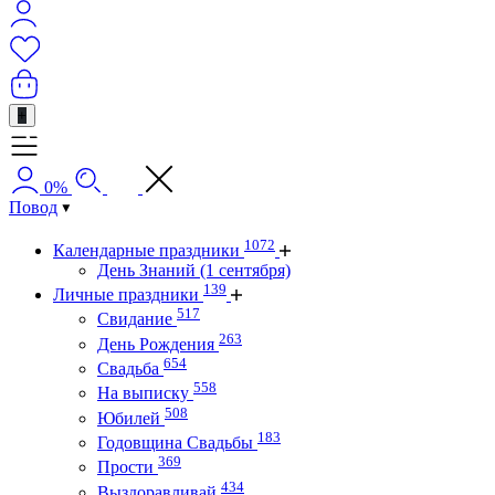
+
0%
Повод
1072
Календарные праздники
День Знаний (1 сентября)
139
Личные праздники
517
Свидание
263
День Рождения
654
Свадьба
558
На выписку
508
Юбилей
183
Годовщина Свадьбы
369
Прости
434
Выздоравливай