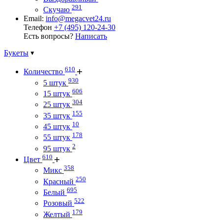
291
Скучаю
Email:
info@megacvet24.ru
Телефон
+7 (495) 120-24-30
Есть вопросы?
Написать
Букеты
610
Количество
930
5 штук
606
15 штук
304
25 штук
155
35 штук
10
45 штук
178
55 штук
2
95 штук
610
Цвет
358
Микс
250
Красный
695
Белый
522
Розовый
179
Желтый