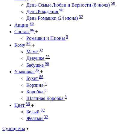
50
День Семьи Любви и Верности (8 июля)
90
День Рождения
32
День Ромашки (24 июня)
30
Акции
86
Состав
5
Ромашки и Пионы
86
Кому
32
Маме
73
Девушке
90
Бабушке
86
Упаковка
86
Букет
4
Корзина
8
Коробка
8
Шляпная Коробка
86
Цвет
32
Белый
32
Желтый
Сухоцветы