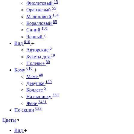
15
Фиолетовый
55
Оранжевый
154
Малиновый
85
Коралловый
101
Синий
7
Черный
610
Вид
6
Авторские
19
Букеты дня
80
Полевые
610
Кому
48
Маме
189
Девушке
5
Коллеге
558
На выписку
2431
Жене
633
По акции
Цветы
Вид