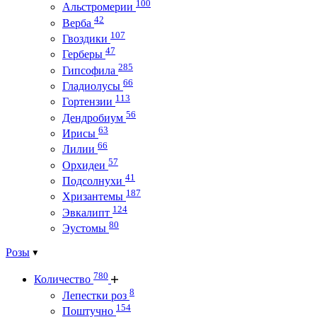
100
Альстромерии
42
Верба
107
Гвоздики
47
Герберы
285
Гипсофила
66
Гладиолусы
113
Гортензии
56
Дендробиум
63
Ирисы
66
Лилии
57
Орхидеи
41
Подсолнухи
187
Хризантемы
124
Эвкалипт
80
Эустомы
Розы
780
Количество
8
Лепестки роз
154
Поштучно