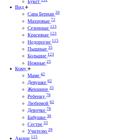
Букет
Вид
20
Сара Бернар
72
Махровые
123
Сезонные
123
Красивые
115
Недорогие
35
Пышные
123
Большие
25
Нежные
Кому
42
Маме
62
Девушке
35
Женщине
78
Ребенку
62
Любимой
78
Девочке
30
Бабушке
33
Сестре
29
Учителю
115
Акции