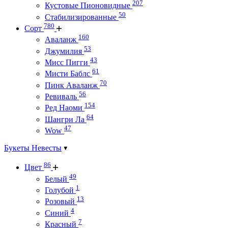
207
Кустовые Пионовидные
50
Стабилизированные
780
Сорт
160
Аваланж
53
Джумилия
43
Мисс Пигги
61
Мисти Баблс
70
Пинк Аваланж
56
Ревиваль
154
Ред Наоми
64
Шангри Ла
47
Wow
Букеты Невесты
86
Цвет
49
Белый
1
Голубой
13
Розовый
4
Синий
7
Красный