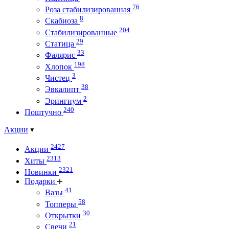
76
Роза стабилизированная
8
Скабиоза
204
Стабилизированные
29
Статица
33
Фалярис
198
Хлопок
3
Чистец
38
Эвкалипт
2
Эрингиум
240
Поштучно
Акции
2427
Акции
2313
Хиты
2321
Новинки
Подарки
41
Вазы
58
Топперы
30
Открытки
21
Свечи