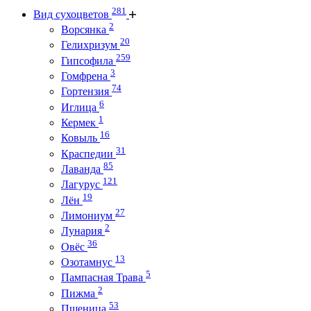
281
Вид сухоцветов
2
Ворсянка
20
Гелихризум
259
Гипсофила
3
Гомфрена
74
Гортензия
6
Иглица
1
Кермек
16
Ковыль
31
Краспедии
85
Лаванда
121
Лагурус
19
Лён
27
Лимониум
2
Лунария
36
Овёс
13
Озотамнус
5
Пампасная Трава
2
Пижма
53
Пшеница