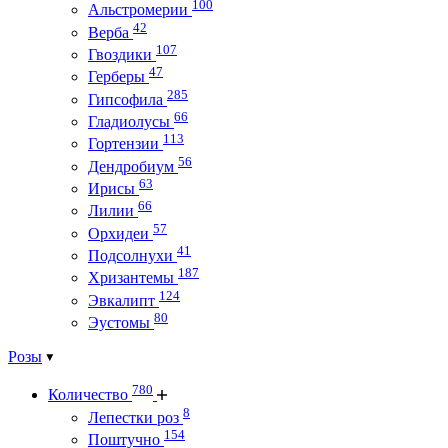
100
Альстромерии
42
Верба
107
Гвоздики
47
Герберы
285
Гипсофила
66
Гладиолусы
113
Гортензии
56
Дендробиум
63
Ирисы
66
Лилии
57
Орхидеи
41
Подсолнухи
187
Хризантемы
124
Эвкалипт
80
Эустомы
Розы
780
Количество
8
Лепестки роз
154
Поштучно