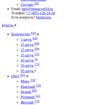
291
Скучаю
Email:
info@megacvet24.ru
Телефон
+7 (495) 120-24-30
Есть вопросы?
Написать
Букеты
610
Количество
930
5 штук
606
15 штук
304
25 штук
155
35 штук
10
45 штук
178
55 штук
2
95 штук
610
Цвет
358
Микс
250
Красный
695
Белый
522
Розовый
179
Желтый