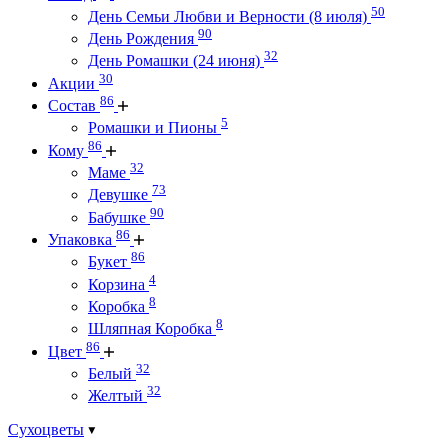
50
День Семьи Любви и Верности (8 июля)
90
День Рождения
32
День Ромашки (24 июня)
30
Акции
86
Состав
5
Ромашки и Пионы
86
Кому
32
Маме
73
Девушке
90
Бабушке
86
Упаковка
86
Букет
4
Корзина
8
Коробка
8
Шляпная Коробка
86
Цвет
32
Белый
32
Желтый
Сухоцветы