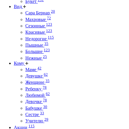
Букет
Вид
20
Сара Бернар
72
Махровые
123
Сезонные
123
Красивые
115
Недорогие
35
Пышные
123
Большие
25
Нежные
Кому
42
Маме
62
Девушке
35
Женщине
78
Ребенку
62
Любимой
78
Девочке
30
Бабушке
33
Сестре
29
Учителю
115
Акции