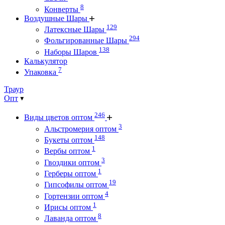
8
Конверты
Воздушные Шары
129
Латексные Шары
294
Фольгированные Шары
138
Наборы Шаров
Калькулятор
7
Упаковка
Траур
Опт
246
Виды цветов оптом
3
Альстромерия оптом
148
Букеты оптом
1
Вербы оптом
3
Гвоздики оптом
1
Герберы оптом
19
Гипсофилы оптом
4
Гортензии оптом
1
Ирисы оптом
8
Лаванда оптом