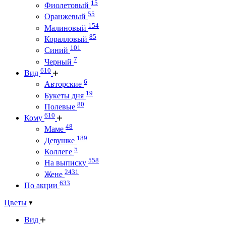
15
Фиолетовый
55
Оранжевый
154
Малиновый
85
Коралловый
101
Синий
7
Черный
610
Вид
6
Авторские
19
Букеты дня
80
Полевые
610
Кому
48
Маме
189
Девушке
5
Коллеге
558
На выписку
2431
Жене
633
По акции
Цветы
Вид