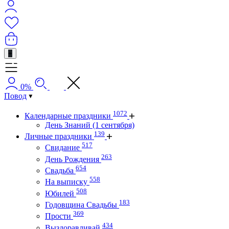
+
0%
Повод
1072
Календарные праздники
День Знаний (1 сентября)
139
Личные праздники
517
Свидание
263
День Рождения
654
Свадьба
558
На выписку
508
Юбилей
183
Годовщина Свадьбы
369
Прости
434
Выздоравливай