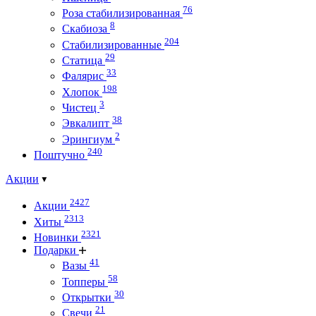
76
Роза стабилизированная
8
Скабиоза
204
Стабилизированные
29
Статица
33
Фалярис
198
Хлопок
3
Чистец
38
Эвкалипт
2
Эрингиум
240
Поштучно
Акции
2427
Акции
2313
Хиты
2321
Новинки
Подарки
41
Вазы
58
Топперы
30
Открытки
21
Свечи