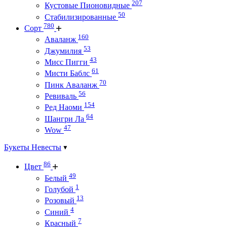
207
Кустовые Пионовидные
50
Стабилизированные
780
Сорт
160
Аваланж
53
Джумилия
43
Мисс Пигги
61
Мисти Баблс
70
Пинк Аваланж
56
Ревиваль
154
Ред Наоми
64
Шангри Ла
47
Wow
Букеты Невесты
86
Цвет
49
Белый
1
Голубой
13
Розовый
4
Синий
7
Красный