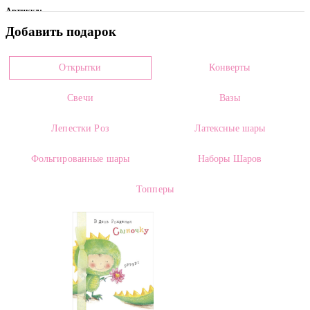
Артикул:
Добавить подарок
0017193
Цвет
Открытки
Конверты
Микс
Свечи
Вазы
Размеры:
Высота:
70.00 см
Лепестки Роз
Латексные шары
Страна производителя:
Фольгированные шары
Наборы Шаров
Россия, Голландия
Топперы
Сорт:
Mix
Категории:
Цветы оптом
,
Гладиолусы оптом
О цветке: