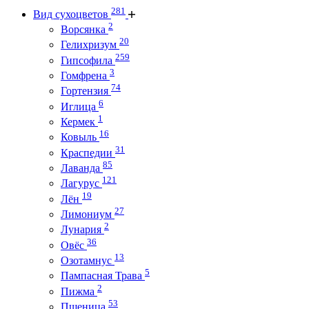
281
Вид сухоцветов
2
Ворсянка
20
Гелихризум
259
Гипсофила
3
Гомфрена
74
Гортензия
6
Иглица
1
Кермек
16
Ковыль
31
Краспедии
85
Лаванда
121
Лагурус
19
Лён
27
Лимониум
2
Лунария
36
Овёс
13
Озотамнус
5
Пампасная Трава
2
Пижма
53
Пшеница