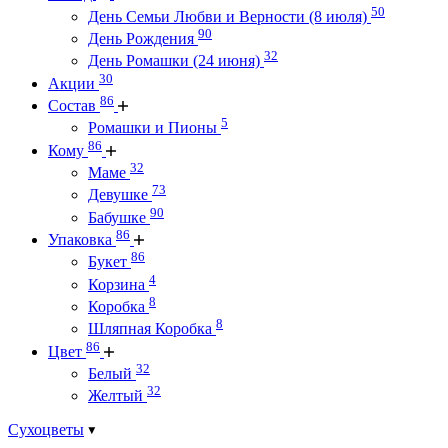
50
День Семьи Любви и Верности (8 июля)
90
День Рождения
32
День Ромашки (24 июня)
30
Акции
86
Состав
5
Ромашки и Пионы
86
Кому
32
Маме
73
Девушке
90
Бабушке
86
Упаковка
86
Букет
4
Корзина
8
Коробка
8
Шляпная Коробка
86
Цвет
32
Белый
32
Желтый
Сухоцветы