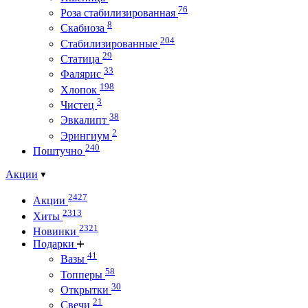
76
Роза стабилизированная
8
Скабиоза
204
Стабилизированные
29
Статица
33
Фалярис
198
Хлопок
3
Чистец
38
Эвкалипт
2
Эрингиум
240
Поштучно
Акции
2427
Акции
2313
Хиты
2321
Новинки
Подарки
41
Вазы
58
Топперы
30
Открытки
21
Свечи