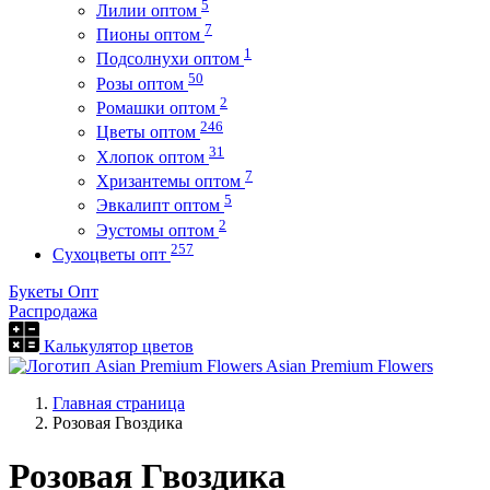
5
Лилии оптом
7
Пионы оптом
1
Подсолнухи оптом
50
Розы оптом
2
Ромашки оптом
246
Цветы оптом
31
Хлопок оптом
7
Хризантемы оптом
5
Эвкалипт оптом
2
Эустомы оптом
257
Сухоцветы опт
Букеты Опт
Распродажа
Калькулятор цветов
Asian Premium Flowers
Главная страница
Розовая Гвоздика
Розовая Гвоздика