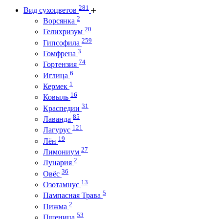
281
Вид сухоцветов
2
Ворсянка
20
Гелихризум
259
Гипсофила
3
Гомфрена
74
Гортензия
6
Иглица
1
Кермек
16
Ковыль
31
Краспедии
85
Лаванда
121
Лагурус
19
Лён
27
Лимониум
2
Лунария
36
Овёс
13
Озотамнус
5
Пампасная Трава
2
Пижма
53
Пшеница