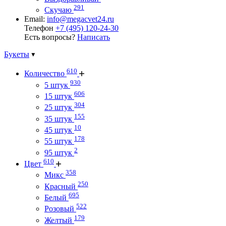
291
Скучаю
Email:
info@megacvet24.ru
Телефон
+7 (495) 120-24-30
Есть вопросы?
Написать
Букеты
610
Количество
930
5 штук
606
15 штук
304
25 штук
155
35 штук
10
45 штук
178
55 штук
2
95 штук
610
Цвет
358
Микс
250
Красный
695
Белый
522
Розовый
179
Желтый