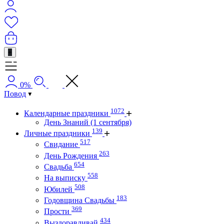
+
0%
Повод
1072
Календарные праздники
День Знаний (1 сентября)
139
Личные праздники
517
Свидание
263
День Рождения
654
Свадьба
558
На выписку
508
Юбилей
183
Годовщина Свадьбы
369
Прости
434
Выздоравливай