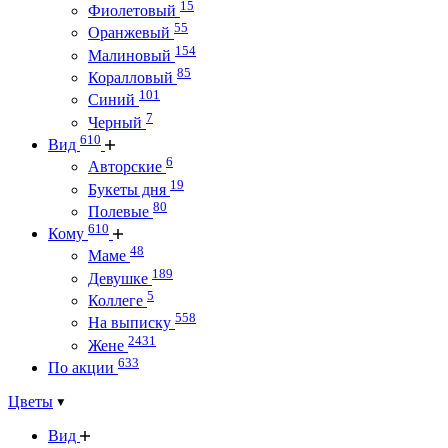
15
Фиолетовый
55
Оранжевый
154
Малиновый
85
Коралловый
101
Синий
7
Черный
610
Вид
6
Авторские
19
Букеты дня
80
Полевые
610
Кому
48
Маме
189
Девушке
5
Коллеге
558
На выписку
2431
Жене
633
По акции
Цветы
Вид