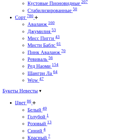
207
Кустовые Пионовидные
50
Стабилизированные
780
Сорт
160
Аваланж
53
Джумилия
43
Мисс Пигги
61
Мисти Баблс
70
Пинк Аваланж
56
Ревиваль
154
Ред Наоми
64
Шангри Ла
47
Wow
Букеты Невесты
86
Цвет
49
Белый
1
Голубой
13
Розовый
4
Синий
7
Красный