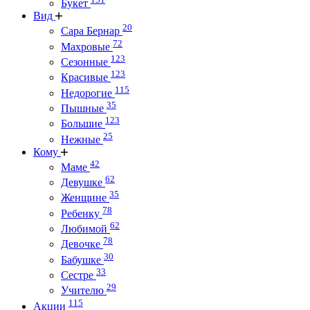
Букет
Вид
20
Сара Бернар
72
Махровые
123
Сезонные
123
Красивые
115
Недорогие
35
Пышные
123
Большие
25
Нежные
Кому
42
Маме
62
Девушке
35
Женщине
78
Ребенку
62
Любимой
78
Девочке
30
Бабушке
33
Сестре
29
Учителю
115
Акции