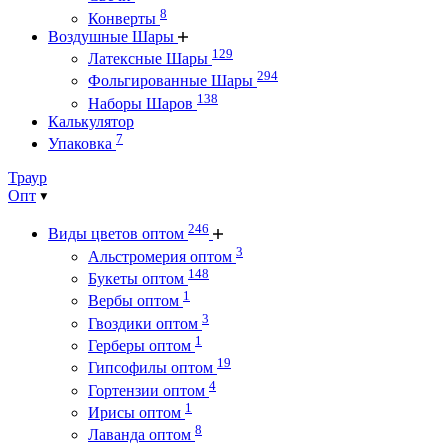
8
Конверты
Воздушные Шары
129
Латексные Шары
294
Фольгированные Шары
138
Наборы Шаров
Калькулятор
7
Упаковка
Траур
Опт
246
Виды цветов оптом
3
Альстромерия оптом
148
Букеты оптом
1
Вербы оптом
3
Гвоздики оптом
1
Герберы оптом
19
Гипсофилы оптом
4
Гортензии оптом
1
Ирисы оптом
8
Лаванда оптом