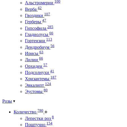
100
Альстромерии
42
Верба
107
Гвоздики
47
Герберы
285
Гипсофила
66
Гладиолусы
113
Гортензии
56
Дендробиум
63
Ирисы
66
Лилии
57
Орхидеи
41
Подсолнухи
187
Хризантемы
124
Эвкалипт
80
Эустомы
Розы
780
Количество
8
Лепестки роз
154
Поштучно