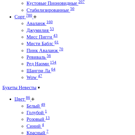
207
Кустовые Пионовидные
50
Стабилизированные
780
Сорт
160
Аваланж
53
Джумилия
43
Мисс Пигги
61
Мисти Баблс
70
Пинк Аваланж
56
Ревиваль
154
Ред Наоми
64
Шангри Ла
47
Wow
Букеты Невесты
86
Цвет
49
Белый
1
Голубой
13
Розовый
4
Синий
7
Красный