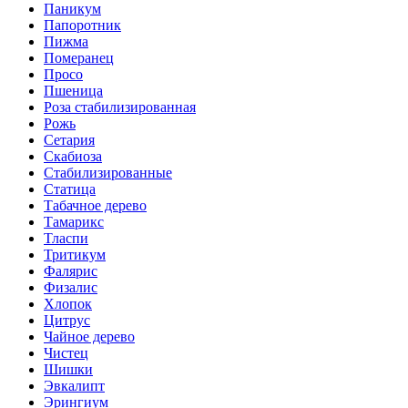
Паникум
Папоротник
Пижма
Померанец
Просо
Пшеница
Роза стабилизированная
Рожь
Сетария
Скабиоза
Стабилизированные
Статица
Табачное дерево
Тамарикс
Тласпи
Тритикум
Фалярис
Физалис
Хлопок
Цитрус
Чайное дерево
Чистец
Шишки
Эвкалипт
Эрингиум