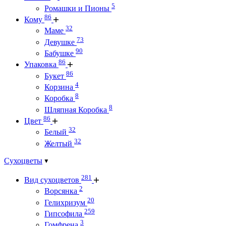
5
Ромашки и Пионы
86
Кому
32
Маме
73
Девушке
90
Бабушке
86
Упаковка
86
Букет
4
Корзина
8
Коробка
8
Шляпная Коробка
86
Цвет
32
Белый
32
Желтый
Сухоцветы
281
Вид сухоцветов
2
Ворсянка
20
Гелихризум
259
Гипсофила
3
Гомфрена