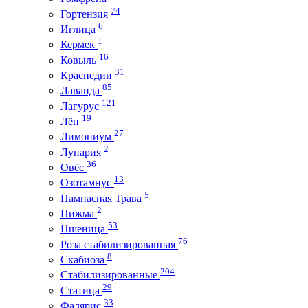
74
Гортензия
6
Иглица
1
Кермек
16
Ковыль
31
Краспедии
85
Лаванда
121
Лагурус
19
Лён
27
Лимониум
2
Лунария
36
Овёс
13
Озотамнус
5
Пампасная Трава
2
Пижма
53
Пшеница
76
Роза стабилизированная
8
Скабиоза
204
Стабилизированные
29
Статица
33
Фалярис