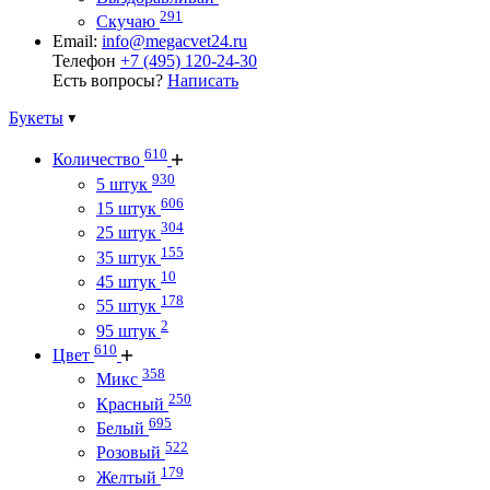
291
Скучаю
Email:
info@megacvet24.ru
Телефон
+7 (495) 120-24-30
Есть вопросы?
Написать
Букеты
610
Количество
930
5 штук
606
15 штук
304
25 штук
155
35 штук
10
45 штук
178
55 штук
2
95 штук
610
Цвет
358
Микс
250
Красный
695
Белый
522
Розовый
179
Желтый