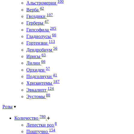
100
Альстромерии
42
Верба
107
Гвоздики
47
Герберы
285
Гипсофила
66
Гладиолусы
113
Гортензии
56
Дендробиум
63
Ирисы
66
Лилии
57
Орхидеи
41
Подсолнухи
187
Хризантемы
124
Эвкалипт
80
Эустомы
Розы
780
Количество
8
Лепестки роз
154
Поштучно