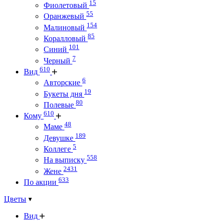
15
Фиолетовый
55
Оранжевый
154
Малиновый
85
Коралловый
101
Синий
7
Черный
610
Вид
6
Авторские
19
Букеты дня
80
Полевые
610
Кому
48
Маме
189
Девушке
5
Коллеге
558
На выписку
2431
Жене
633
По акции
Цветы
Вид