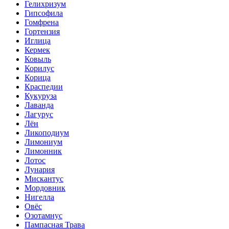
Гелихризум
Гипсофила
Гомфрена
Гортензия
Иглица
Кермек
Ковыль
Корилус
Корица
Краспедии
Кукуруза
Лаванда
Лагурус
Лён
Ликоподиум
Лимониум
Лимонник
Лотос
Лунария
Мискантус
Мордовник
Нигелла
Овёс
Озотамнус
Пампасная Трава