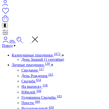
+
0%
Повод
1072
Календарные праздники
День Знаний (1 сентября)
139
Личные праздники
517
Свидание
263
День Рождения
654
Свадьба
558
На выписку
508
Юбилей
183
Годовщина Свадьбы
369
Прости
434
Выздоравливай