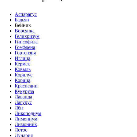
Аспарагус
Бадьян
Вейник
Ворсянка
Гелихризум
Гипсофила
Гомфрена
Гортензия
Иглица
Кермек
Ковыль
Корилус
Корица
Краспедии
Кукуруза
Лаванда
Лагурус
Лён
Ликоподиум
Лимониум
Лимонник
Лотос
Лунария