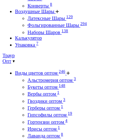
8
Конверты
Воздушные Шары
129
Латексные Шары
294
Фольгированные Шары
138
Наборы Шаров
Калькулятор
7
Упаковка
Траур
Опт
246
Виды цветов оптом
3
Альстромерия оптом
148
Букеты оптом
1
Вербы оптом
3
Гвоздики оптом
1
Герберы оптом
19
Гипсофилы оптом
4
Гортензии оптом
1
Ирисы оптом
8
Лаванда оптом