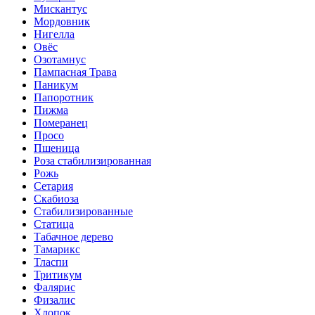
Мискантус
Мордовник
Нигелла
Овёс
Озотамнус
Пампасная Трава
Паникум
Папоротник
Пижма
Померанец
Просо
Пшеница
Роза стабилизированная
Рожь
Сетария
Скабиоза
Стабилизированные
Статица
Табачное дерево
Тамарикс
Тласпи
Тритикум
Фалярис
Физалис
Хлопок