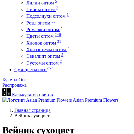
5
Лилии оптом
7
Пионы оптом
1
Подсолнухи оптом
50
Розы оптом
2
Ромашки оптом
246
Цветы оптом
31
Хлопок оптом
7
Хризантемы оптом
5
Эвкалипт оптом
2
Эустомы оптом
257
Сухоцветы опт
Букеты Опт
Распродажа
Калькулятор цветов
Asian Premium Flowers
Главная страница
Вейник сухоцвет
Вейник сухоцвет