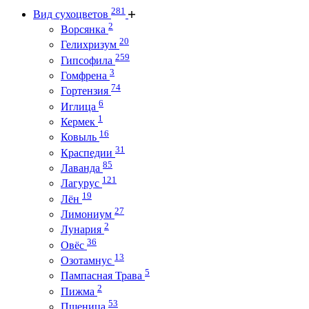
281
Вид сухоцветов
2
Ворсянка
20
Гелихризум
259
Гипсофила
3
Гомфрена
74
Гортензия
6
Иглица
1
Кермек
16
Ковыль
31
Краспедии
85
Лаванда
121
Лагурус
19
Лён
27
Лимониум
2
Лунария
36
Овёс
13
Озотамнус
5
Пампасная Трава
2
Пижма
53
Пшеница