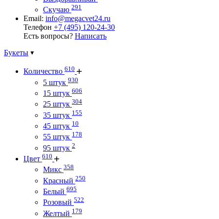
291
Скучаю
Email:
info@megacvet24.ru
Телефон
+7 (495) 120-24-30
Есть вопросы?
Написать
Букеты
610
Количество
930
5 штук
606
15 штук
304
25 штук
155
35 штук
10
45 штук
178
55 штук
2
95 штук
610
Цвет
358
Микс
250
Красный
695
Белый
522
Розовый
179
Желтый