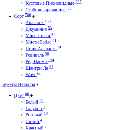
207
Кустовые Пионовидные
50
Стабилизированные
780
Сорт
160
Аваланж
53
Джумилия
43
Мисс Пигги
61
Мисти Баблс
70
Пинк Аваланж
56
Ревиваль
154
Ред Наоми
64
Шангри Ла
47
Wow
Букеты Невесты
86
Цвет
49
Белый
1
Голубой
13
Розовый
4
Синий
7
Красный