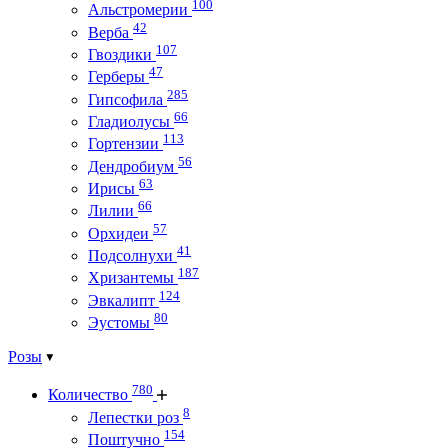
100
Альстромерии
42
Верба
107
Гвоздики
47
Герберы
285
Гипсофила
66
Гладиолусы
113
Гортензии
56
Дендробиум
63
Ирисы
66
Лилии
57
Орхидеи
41
Подсолнухи
187
Хризантемы
124
Эвкалипт
80
Эустомы
Розы
780
Количество
8
Лепестки роз
154
Поштучно