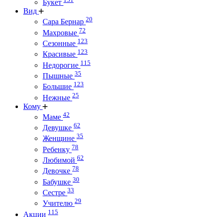
Букет
Вид
20
Сара Бернар
72
Махровые
123
Сезонные
123
Красивые
115
Недорогие
35
Пышные
123
Большие
25
Нежные
Кому
42
Маме
62
Девушке
35
Женщине
78
Ребенку
62
Любимой
78
Девочке
30
Бабушке
33
Сестре
29
Учителю
115
Акции