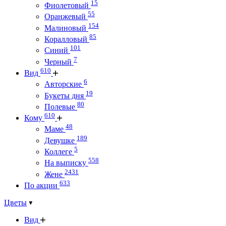
15
Фиолетовый
55
Оранжевый
154
Малиновый
85
Коралловый
101
Синий
7
Черный
610
Вид
6
Авторские
19
Букеты дня
80
Полевые
610
Кому
48
Маме
189
Девушке
5
Коллеге
558
На выписку
2431
Жене
633
По акции
Цветы
Вид