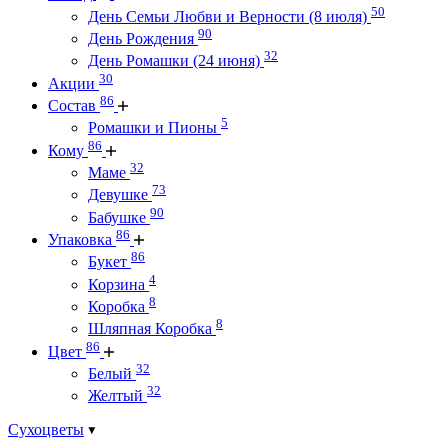
50
День Семьи Любви и Верности (8 июля)
90
День Рождения
32
День Ромашки (24 июня)
30
Акции
86
Состав
5
Ромашки и Пионы
86
Кому
32
Маме
73
Девушке
90
Бабушке
86
Упаковка
86
Букет
4
Корзина
8
Коробка
8
Шляпная Коробка
86
Цвет
32
Белый
32
Желтый
Сухоцветы