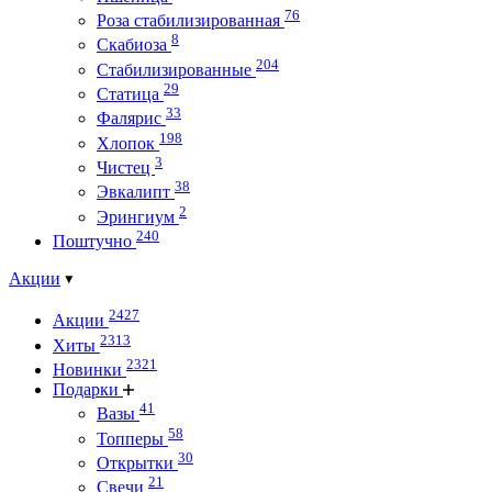
76
Роза стабилизированная
8
Скабиоза
204
Стабилизированные
29
Статица
33
Фалярис
198
Хлопок
3
Чистец
38
Эвкалипт
2
Эрингиум
240
Поштучно
Акции
2427
Акции
2313
Хиты
2321
Новинки
Подарки
41
Вазы
58
Топперы
30
Открытки
21
Свечи