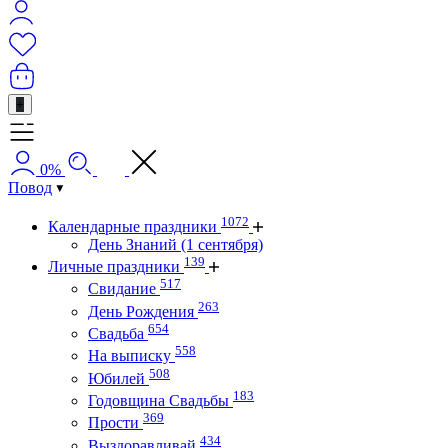
+
0%
Повод
1072
Календарные праздники
День Знаний (1 сентября)
139
Личные праздники
517
Свидание
263
День Рождения
654
Свадьба
558
На выписку
508
Юбилей
183
Годовщина Свадьбы
369
Прости
434
Выздоравливай