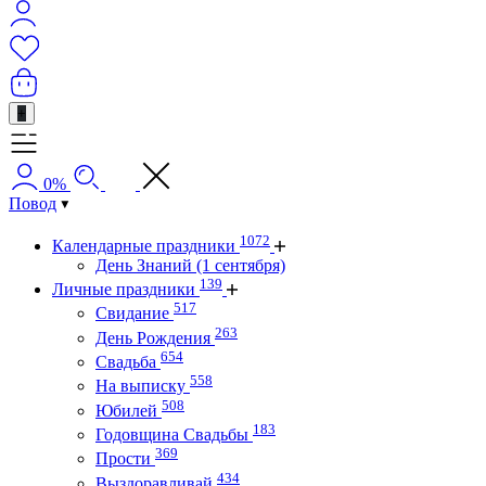
+
0%
Повод
1072
Календарные праздники
День Знаний (1 сентября)
139
Личные праздники
517
Свидание
263
День Рождения
654
Свадьба
558
На выписку
508
Юбилей
183
Годовщина Свадьбы
369
Прости
434
Выздоравливай