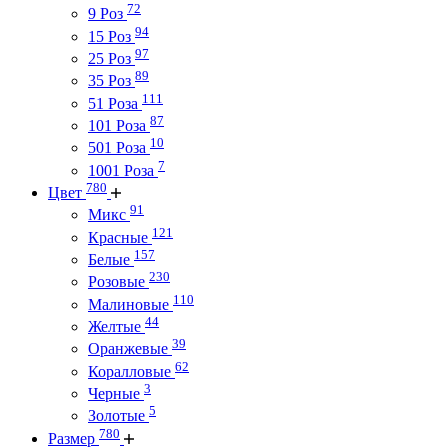
72
9 Роз
94
15 Роз
97
25 Роз
89
35 Роз
111
51 Роза
87
101 Роза
10
501 Роза
7
1001 Роза
780
Цвет
91
Микс
121
Красные
157
Белые
230
Розовые
110
Малиновые
44
Желтые
39
Оранжевые
62
Коралловые
3
Черные
5
Золотые
780
Размер