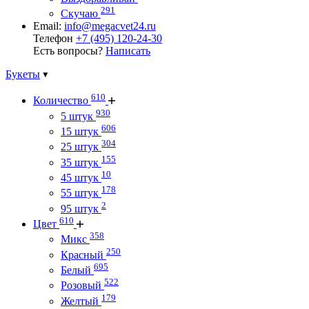
291
Скучаю
Email:
info@megacvet24.ru
Телефон
+7 (495) 120-24-30
Есть вопросы?
Написать
Букеты
610
Количество
930
5 штук
606
15 штук
304
25 штук
155
35 штук
10
45 штук
178
55 штук
2
95 штук
610
Цвет
358
Микс
250
Красный
695
Белый
522
Розовый
179
Желтый