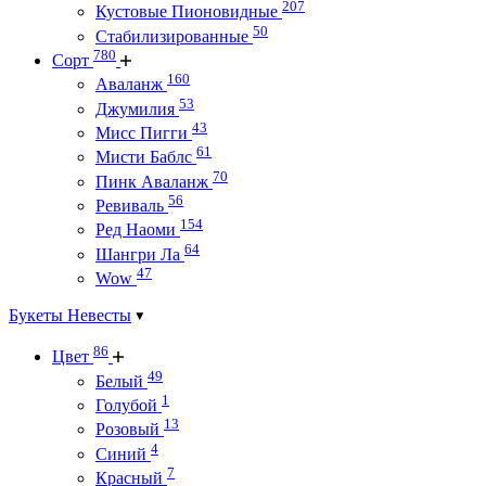
207
Кустовые Пионовидные
50
Стабилизированные
780
Сорт
160
Аваланж
53
Джумилия
43
Мисс Пигги
61
Мисти Баблс
70
Пинк Аваланж
56
Ревиваль
154
Ред Наоми
64
Шангри Ла
47
Wow
Букеты Невесты
86
Цвет
49
Белый
1
Голубой
13
Розовый
4
Синий
7
Красный