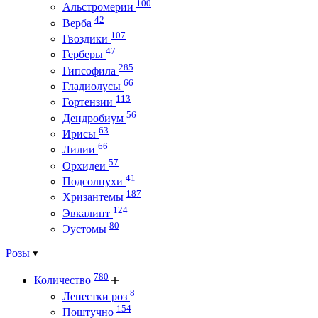
100
Альстромерии
42
Верба
107
Гвоздики
47
Герберы
285
Гипсофила
66
Гладиолусы
113
Гортензии
56
Дендробиум
63
Ирисы
66
Лилии
57
Орхидеи
41
Подсолнухи
187
Хризантемы
124
Эвкалипт
80
Эустомы
Розы
780
Количество
8
Лепестки роз
154
Поштучно