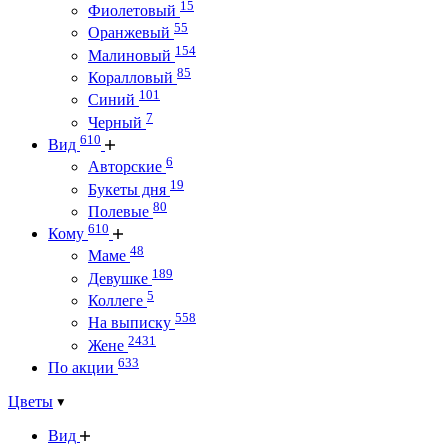
15
Фиолетовый
55
Оранжевый
154
Малиновый
85
Коралловый
101
Синий
7
Черный
610
Вид
6
Авторские
19
Букеты дня
80
Полевые
610
Кому
48
Маме
189
Девушке
5
Коллеге
558
На выписку
2431
Жене
633
По акции
Цветы
Вид