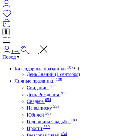
+
0%
Повод
1072
Календарные праздники
День Знаний (1 сентября)
139
Личные праздники
517
Свидание
263
День Рождения
654
Свадьба
558
На выписку
508
Юбилей
183
Годовщина Свадьбы
369
Прости
434
Выздоравливай