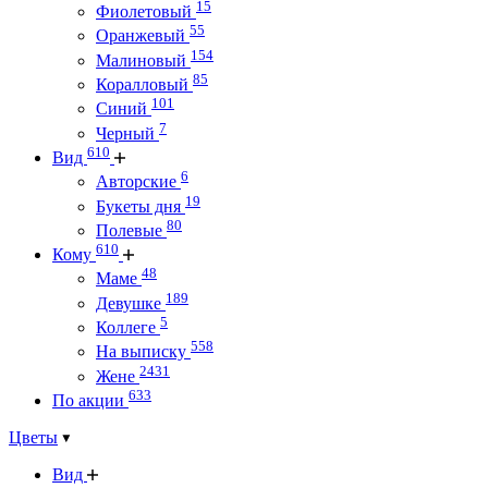
15
Фиолетовый
55
Оранжевый
154
Малиновый
85
Коралловый
101
Синий
7
Черный
610
Вид
6
Авторские
19
Букеты дня
80
Полевые
610
Кому
48
Маме
189
Девушке
5
Коллеге
558
На выписку
2431
Жене
633
По акции
Цветы
Вид