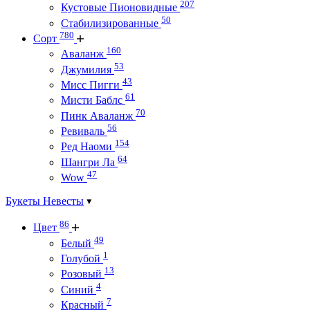
207
Кустовые Пионовидные
50
Стабилизированные
780
Сорт
160
Аваланж
53
Джумилия
43
Мисс Пигги
61
Мисти Баблс
70
Пинк Аваланж
56
Ревиваль
154
Ред Наоми
64
Шангри Ла
47
Wow
Букеты Невесты
86
Цвет
49
Белый
1
Голубой
13
Розовый
4
Синий
7
Красный