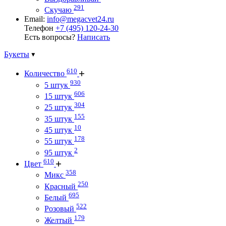
291
Скучаю
Email:
info@megacvet24.ru
Телефон
+7 (495) 120-24-30
Есть вопросы?
Написать
Букеты
610
Количество
930
5 штук
606
15 штук
304
25 штук
155
35 штук
10
45 штук
178
55 штук
2
95 штук
610
Цвет
358
Микс
250
Красный
695
Белый
522
Розовый
179
Желтый