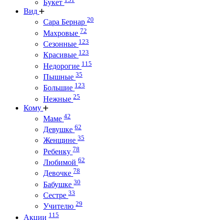
Букет
Вид
20
Сара Бернар
72
Махровые
123
Сезонные
123
Красивые
115
Недорогие
35
Пышные
123
Большие
25
Нежные
Кому
42
Маме
62
Девушке
35
Женщине
78
Ребенку
62
Любимой
78
Девочке
30
Бабушке
33
Сестре
29
Учителю
115
Акции