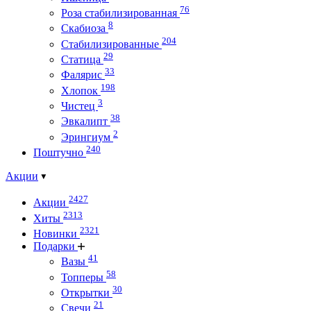
76
Роза стабилизированная
8
Скабиоза
204
Стабилизированные
29
Статица
33
Фалярис
198
Хлопок
3
Чистец
38
Эвкалипт
2
Эрингиум
240
Поштучно
Акции
2427
Акции
2313
Хиты
2321
Новинки
Подарки
41
Вазы
58
Топперы
30
Открытки
21
Свечи