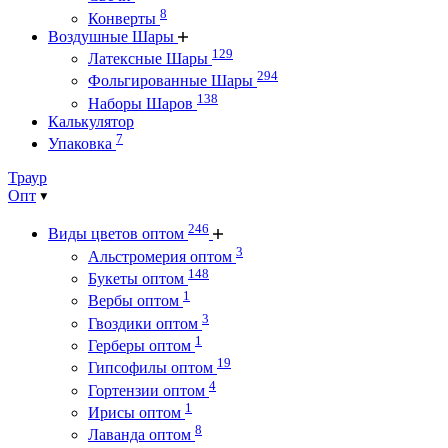
8
Конверты
Воздушные Шары
129
Латексные Шары
294
Фольгированные Шары
138
Наборы Шаров
Калькулятор
7
Упаковка
Траур
Опт
246
Виды цветов оптом
3
Альстромерия оптом
148
Букеты оптом
1
Вербы оптом
3
Гвоздики оптом
1
Герберы оптом
19
Гипсофилы оптом
4
Гортензии оптом
1
Ирисы оптом
8
Лаванда оптом