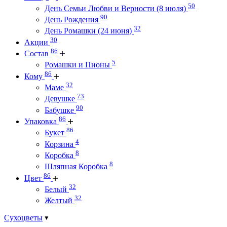
50
День Семьи Любви и Верности (8 июля)
90
День Рождения
32
День Ромашки (24 июня)
30
Акции
86
Состав
5
Ромашки и Пионы
86
Кому
32
Маме
73
Девушке
90
Бабушке
86
Упаковка
86
Букет
4
Корзина
8
Коробка
8
Шляпная Коробка
86
Цвет
32
Белый
32
Желтый
Сухоцветы