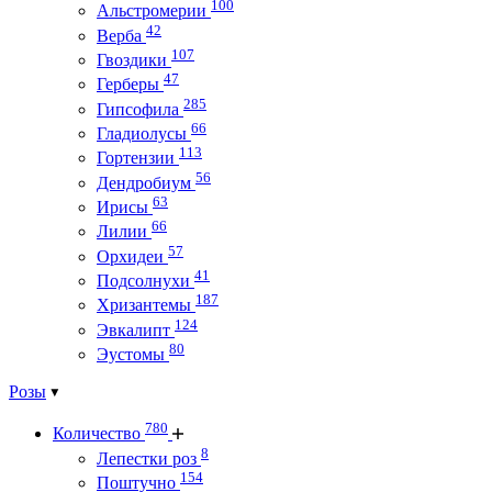
100
Альстромерии
42
Верба
107
Гвоздики
47
Герберы
285
Гипсофила
66
Гладиолусы
113
Гортензии
56
Дендробиум
63
Ирисы
66
Лилии
57
Орхидеи
41
Подсолнухи
187
Хризантемы
124
Эвкалипт
80
Эустомы
Розы
780
Количество
8
Лепестки роз
154
Поштучно