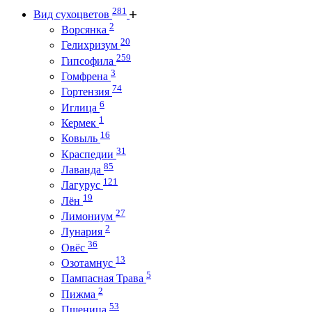
281
Вид сухоцветов
2
Ворсянка
20
Гелихризум
259
Гипсофила
3
Гомфрена
74
Гортензия
6
Иглица
1
Кермек
16
Ковыль
31
Краспедии
85
Лаванда
121
Лагурус
19
Лён
27
Лимониум
2
Лунария
36
Овёс
13
Озотамнус
5
Пампасная Трава
2
Пижма
53
Пшеница