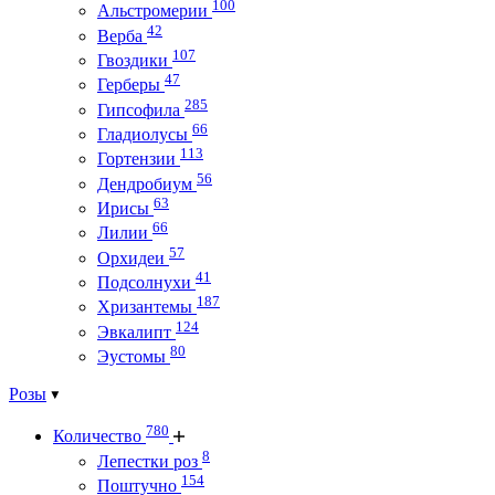
100
Альстромерии
42
Верба
107
Гвоздики
47
Герберы
285
Гипсофила
66
Гладиолусы
113
Гортензии
56
Дендробиум
63
Ирисы
66
Лилии
57
Орхидеи
41
Подсолнухи
187
Хризантемы
124
Эвкалипт
80
Эустомы
Розы
780
Количество
8
Лепестки роз
154
Поштучно