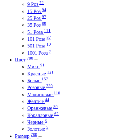
72
9 Роз
94
15 Роз
97
25 Роз
89
35 Роз
111
51 Роза
87
101 Роза
10
501 Роза
7
1001 Роза
780
Цвет
91
Микс
121
Красные
157
Белые
230
Розовые
110
Малиновые
44
Желтые
39
Оранжевые
62
Коралловые
3
Черные
5
Золотые
780
Размер