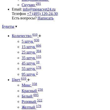
291
Скучаю
Email:
info@megacvet24.ru
Телефон
+7 (495) 120-24-30
Есть вопросы?
Написать
Букеты
610
Количество
930
5 штук
606
15 штук
304
25 штук
155
35 штук
10
45 штук
178
55 штук
2
95 штук
610
Цвет
358
Микс
250
Красный
695
Белый
522
Розовый
179
Желтый