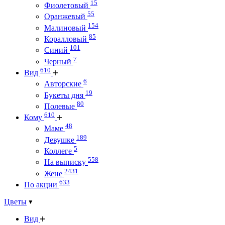
15
Фиолетовый
55
Оранжевый
154
Малиновый
85
Коралловый
101
Синий
7
Черный
610
Вид
6
Авторские
19
Букеты дня
80
Полевые
610
Кому
48
Маме
189
Девушке
5
Коллеге
558
На выписку
2431
Жене
633
По акции
Цветы
Вид