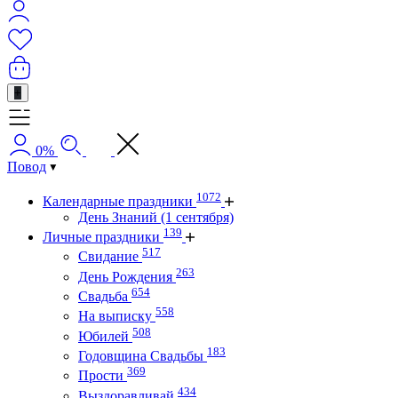
+
0%
Повод
1072
Календарные праздники
День Знаний (1 сентября)
139
Личные праздники
517
Свидание
263
День Рождения
654
Свадьба
558
На выписку
508
Юбилей
183
Годовщина Свадьбы
369
Прости
434
Выздоравливай