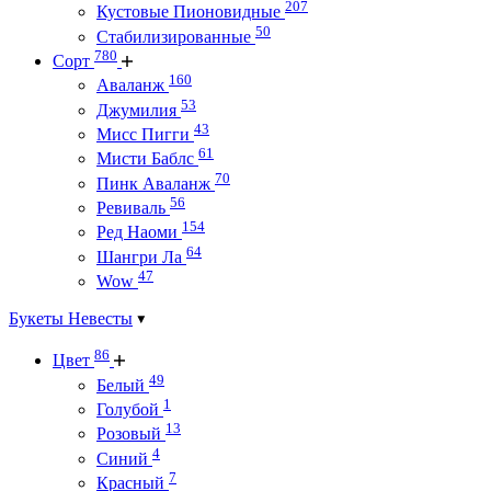
207
Кустовые Пионовидные
50
Стабилизированные
780
Сорт
160
Аваланж
53
Джумилия
43
Мисс Пигги
61
Мисти Баблс
70
Пинк Аваланж
56
Ревиваль
154
Ред Наоми
64
Шангри Ла
47
Wow
Букеты Невесты
86
Цвет
49
Белый
1
Голубой
13
Розовый
4
Синий
7
Красный