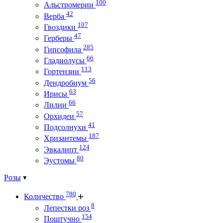
100
Альстромерии
42
Верба
107
Гвоздики
47
Герберы
285
Гипсофила
66
Гладиолусы
113
Гортензии
56
Дендробиум
63
Ирисы
66
Лилии
57
Орхидеи
41
Подсолнухи
187
Хризантемы
124
Эвкалипт
80
Эустомы
Розы
780
Количество
8
Лепестки роз
154
Поштучно