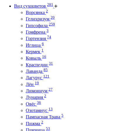
281
Вид сухоцветов
2
Ворсянка
20
Гелихризум
259
Гипсофила
3
Гомфрена
74
Гортензия
6
Иглица
1
Кермек
16
Ковыль
31
Краспедии
85
Лаванда
121
Лагурус
19
Лён
27
Лимониум
2
Лунария
36
Овёс
13
Озотамнус
5
Пампасная Трава
2
Пижма
53
Пшеница