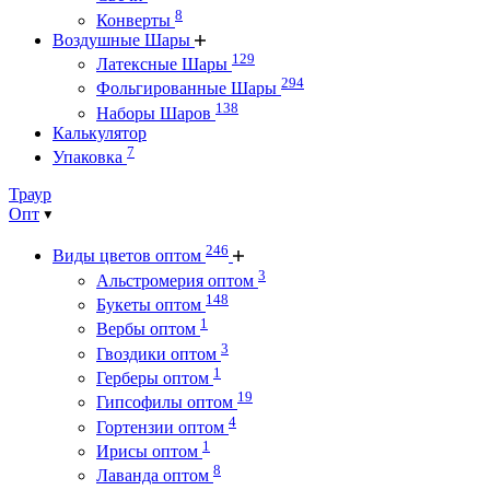
8
Конверты
Воздушные Шары
129
Латексные Шары
294
Фольгированные Шары
138
Наборы Шаров
Калькулятор
7
Упаковка
Траур
Опт
246
Виды цветов оптом
3
Альстромерия оптом
148
Букеты оптом
1
Вербы оптом
3
Гвоздики оптом
1
Герберы оптом
19
Гипсофилы оптом
4
Гортензии оптом
1
Ирисы оптом
8
Лаванда оптом