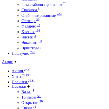
76
Роза стабилизированная
8
Скабиоза
204
Стабилизированные
29
Статица
33
Фалярис
198
Хлопок
3
Чистец
38
Эвкалипт
2
Эрингиум
240
Поштучно
Акции
2427
Акции
2313
Хиты
2321
Новинки
Подарки
41
Вазы
58
Топперы
30
Открытки
21
Свечи