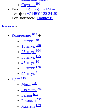
291
Скучаю
Email:
info@megacvet24.ru
Телефон
+7 (495) 120-24-30
Есть вопросы?
Написать
Букеты
610
Количество
930
5 штук
606
15 штук
304
25 штук
155
35 штук
10
45 штук
178
55 штук
2
95 штук
610
Цвет
358
Микс
250
Красный
695
Белый
522
Розовый
179
Желтый