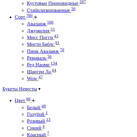
207
Кустовые Пионовидные
50
Стабилизированные
780
Сорт
160
Аваланж
53
Джумилия
43
Мисс Пигги
61
Мисти Баблс
70
Пинк Аваланж
56
Ревиваль
154
Ред Наоми
64
Шангри Ла
47
Wow
Букеты Невесты
86
Цвет
49
Белый
1
Голубой
13
Розовый
4
Синий
7
Красный