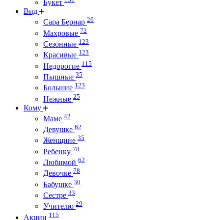
Букет
Вид
20
Сара Бернар
72
Махровые
123
Сезонные
123
Красивые
115
Недорогие
35
Пышные
123
Большие
25
Нежные
Кому
42
Маме
62
Девушке
35
Женщине
78
Ребенку
62
Любимой
78
Девочке
30
Бабушке
33
Сестре
29
Учителю
115
Акции