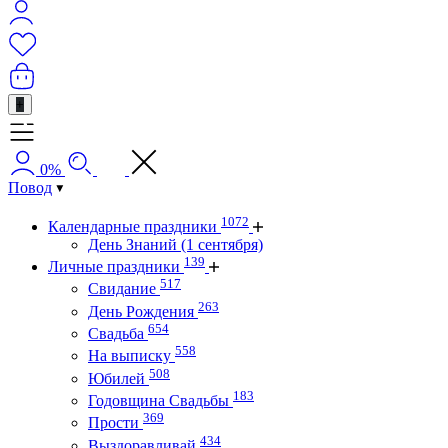
+
0%
Повод
1072
Календарные праздники
День Знаний (1 сентября)
139
Личные праздники
517
Свидание
263
День Рождения
654
Свадьба
558
На выписку
508
Юбилей
183
Годовщина Свадьбы
369
Прости
434
Выздоравливай