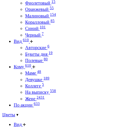
15
Фиолетовый
55
Оранжевый
154
Малиновый
85
Коралловый
101
Синий
7
Черный
610
Вид
6
Авторские
19
Букеты дня
80
Полевые
610
Кому
48
Маме
189
Девушке
5
Коллеге
558
На выписку
2431
Жене
633
По акции
Цветы
Вид