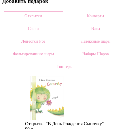
Добавить подарок
0006371
Цвет
Открытки
Конверты
Микс
Свечи
Вазы
Размеры:
Высота:
40.00 см
Ширина:
от 12.00 см
Лепестки Роз
Латексные шары
Категории:
Фольгированные шары
Наборы Шаров
Растения
,
Комнатные растения
,
Цветущие комнатные
Топперы
растения
,
Антуриум в горшке
Открытка "В День Рождения Сыночку"
99 р.