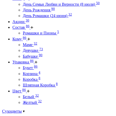
50
День Семьи Любви и Верности (8 июля)
90
День Рождения
32
День Ромашки (24 июня)
30
Акции
86
Состав
5
Ромашки и Пионы
86
Кому
32
Маме
73
Девушке
90
Бабушке
86
Упаковка
86
Букет
4
Корзина
8
Коробка
8
Шляпная Коробка
86
Цвет
32
Белый
32
Желтый
Сухоцветы