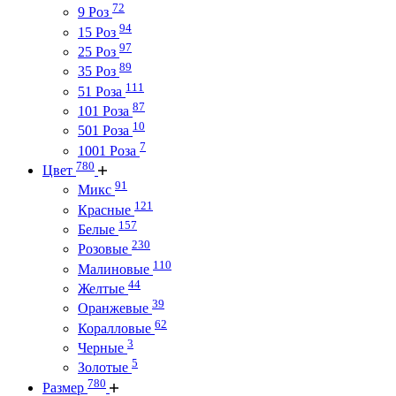
72
9 Роз
94
15 Роз
97
25 Роз
89
35 Роз
111
51 Роза
87
101 Роза
10
501 Роза
7
1001 Роза
780
Цвет
91
Микс
121
Красные
157
Белые
230
Розовые
110
Малиновые
44
Желтые
39
Оранжевые
62
Коралловые
3
Черные
5
Золотые
780
Размер