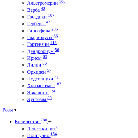
100
Альстромерии
42
Верба
107
Гвоздики
47
Герберы
285
Гипсофила
66
Гладиолусы
113
Гортензии
56
Дендробиум
63
Ирисы
66
Лилии
57
Орхидеи
41
Подсолнухи
187
Хризантемы
124
Эвкалипт
80
Эустомы
Розы
780
Количество
8
Лепестки роз
154
Поштучно