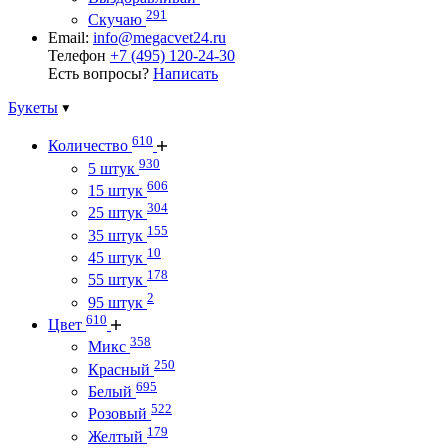
291
Скучаю
Email:
info@megacvet24.ru
Телефон
+7 (495) 120-24-30
Есть вопросы?
Написать
Букеты
610
Количество
930
5 штук
606
15 штук
304
25 штук
155
35 штук
10
45 штук
178
55 штук
2
95 штук
610
Цвет
358
Микс
250
Красный
695
Белый
522
Розовый
179
Желтый