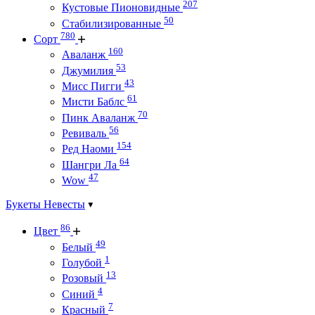
207
Кустовые Пионовидные
50
Стабилизированные
780
Сорт
160
Аваланж
53
Джумилия
43
Мисс Пигги
61
Мисти Баблс
70
Пинк Аваланж
56
Ревиваль
154
Ред Наоми
64
Шангри Ла
47
Wow
Букеты Невесты
86
Цвет
49
Белый
1
Голубой
13
Розовый
4
Синий
7
Красный