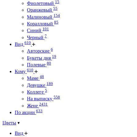
15
Фиолетовый
55
Оранжевый
154
Малиновый
85
Коралловый
101
Синий
7
Черный
610
Вид
6
Авторские
19
Букеты дня
80
Полевые
610
Кому
48
Маме
189
Девушке
5
Коллеге
558
На выписку
2431
Жене
633
По акции
Цветы
Вид