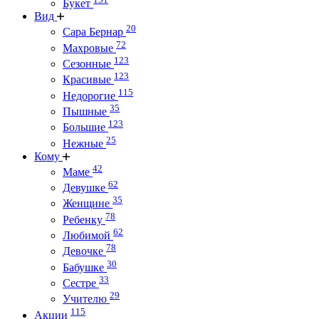
Букет
Вид
20
Сара Бернар
72
Махровые
123
Сезонные
123
Красивые
115
Недорогие
35
Пышные
123
Большие
25
Нежные
Кому
42
Маме
62
Девушке
35
Женщине
78
Ребенку
62
Любимой
78
Девочке
30
Бабушке
33
Сестре
29
Учителю
115
Акции