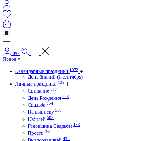
+
0%
Повод
1072
Календарные праздники
День Знаний (1 сентября)
139
Личные праздники
517
Свидание
263
День Рождения
654
Свадьба
558
На выписку
508
Юбилей
183
Годовщина Свадьбы
369
Прости
434
Выздоравливай