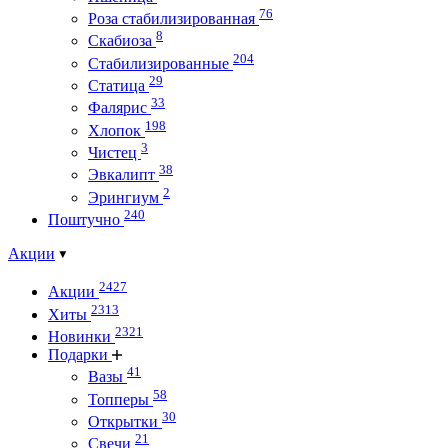
76
Роза стабилизированная
8
Скабиоза
204
Стабилизированные
29
Статица
33
Фалярис
198
Хлопок
3
Чистец
38
Эвкалипт
2
Эрингиум
240
Поштучно
Акции
2427
Акции
2313
Хиты
2321
Новинки
Подарки
41
Вазы
58
Топперы
30
Открытки
21
Свечи