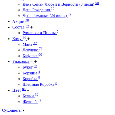
50
День Семьи Любви и Верности (8 июля)
90
День Рождения
32
День Ромашки (24 июня)
30
Акции
86
Состав
5
Ромашки и Пионы
86
Кому
32
Маме
73
Девушке
90
Бабушке
86
Упаковка
86
Букет
4
Корзина
8
Коробка
8
Шляпная Коробка
86
Цвет
32
Белый
32
Желтый
Сухоцветы