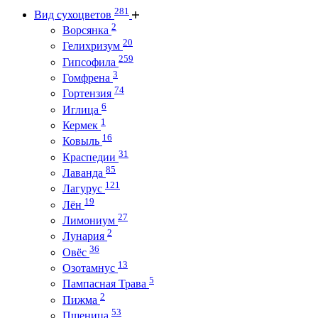
281
Вид сухоцветов
2
Ворсянка
20
Гелихризум
259
Гипсофила
3
Гомфрена
74
Гортензия
6
Иглица
1
Кермек
16
Ковыль
31
Краспедии
85
Лаванда
121
Лагурус
19
Лён
27
Лимониум
2
Лунария
36
Овёс
13
Озотамнус
5
Пампасная Трава
2
Пижма
53
Пшеница