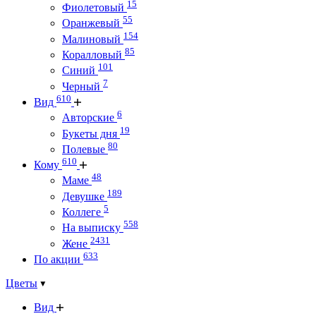
15
Фиолетовый
55
Оранжевый
154
Малиновый
85
Коралловый
101
Синий
7
Черный
610
Вид
6
Авторские
19
Букеты дня
80
Полевые
610
Кому
48
Маме
189
Девушке
5
Коллеге
558
На выписку
2431
Жене
633
По акции
Цветы
Вид