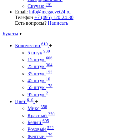
291
Скучаю
Email:
info@megacvet24.ru
Телефон
+7 (495) 120-24-30
Есть вопросы?
Написать
Букеты
610
Количество
930
5 штук
606
15 штук
304
25 штук
155
35 штук
10
45 штук
178
55 штук
2
95 штук
610
Цвет
358
Микс
250
Красный
695
Белый
522
Розовый
179
Желтый