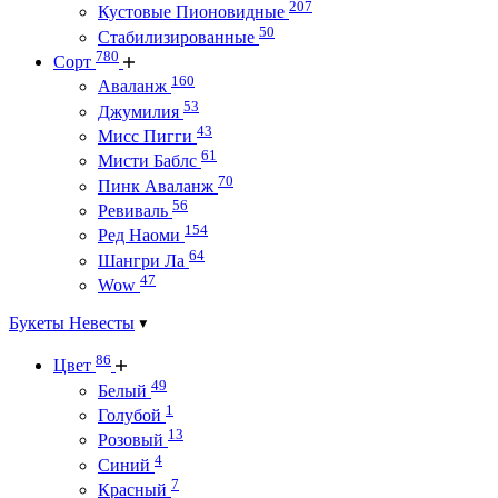
207
Кустовые Пионовидные
50
Стабилизированные
780
Сорт
160
Аваланж
53
Джумилия
43
Мисс Пигги
61
Мисти Баблс
70
Пинк Аваланж
56
Ревиваль
154
Ред Наоми
64
Шангри Ла
47
Wow
Букеты Невесты
86
Цвет
49
Белый
1
Голубой
13
Розовый
4
Синий
7
Красный