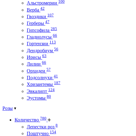
100
Альстромерии
42
Верба
107
Гвоздики
47
Герберы
285
Гипсофила
66
Гладиолусы
113
Гортензии
56
Дендробиум
63
Ирисы
66
Лилии
57
Орхидеи
41
Подсолнухи
187
Хризантемы
124
Эвкалипт
80
Эустомы
Розы
780
Количество
8
Лепестки роз
154
Поштучно