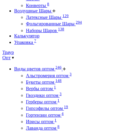
8
Конверты
Воздушные Шары
129
Латексные Шары
294
Фольгированные Шары
138
Наборы Шаров
Калькулятор
7
Упаковка
Траур
Опт
246
Виды цветов оптом
3
Альстромерия оптом
148
Букеты оптом
1
Вербы оптом
3
Гвоздики оптом
1
Герберы оптом
19
Гипсофилы оптом
4
Гортензии оптом
1
Ирисы оптом
8
Лаванда оптом