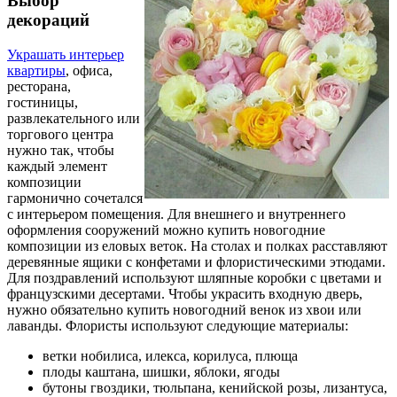
Выбор
декораций
Украшать интерьер
квартиры
, офиса,
ресторана,
гостиницы,
развлекательного или
торгового центра
нужно так, чтобы
каждый элемент
композиции
гармонично сочетался
с интерьером помещения. Для внешнего и внутреннего
оформления сооружений можно купить новогодние
композиции из еловых веток. На столах и полках расставляют
деревянные ящики с конфетами и флористическими этюдами.
Для поздравлений используют шляпные коробки с цветами и
французскими десертами. Чтобы украсить входную дверь,
нужно обязательно купить новогодний венок из хвои или
лаванды. Флористы используют следующие материалы:
ветки нобилиса, илекса, корилуса, плюща
плоды каштана, шишки, яблоки, ягоды
бутоны гвоздики, тюльпана, кенийской розы, лизантуса,