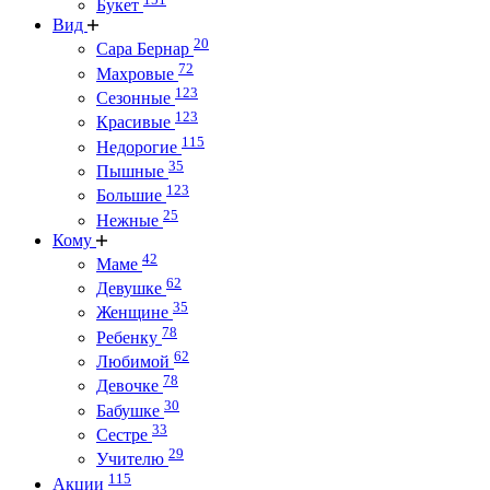
Букет
Вид
20
Сара Бернар
72
Махровые
123
Сезонные
123
Красивые
115
Недорогие
35
Пышные
123
Большие
25
Нежные
Кому
42
Маме
62
Девушке
35
Женщине
78
Ребенку
62
Любимой
78
Девочке
30
Бабушке
33
Сестре
29
Учителю
115
Акции