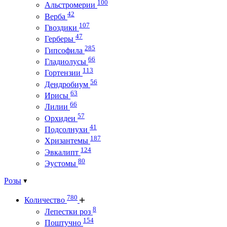
100
Альстромерии
42
Верба
107
Гвоздики
47
Герберы
285
Гипсофила
66
Гладиолусы
113
Гортензии
56
Дендробиум
63
Ирисы
66
Лилии
57
Орхидеи
41
Подсолнухи
187
Хризантемы
124
Эвкалипт
80
Эустомы
Розы
780
Количество
8
Лепестки роз
154
Поштучно