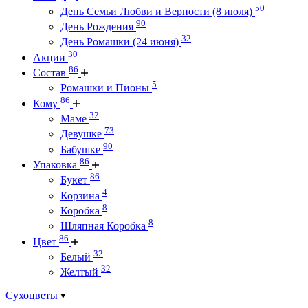
50
День Семьи Любви и Верности (8 июля)
90
День Рождения
32
День Ромашки (24 июня)
30
Акции
86
Состав
5
Ромашки и Пионы
86
Кому
32
Маме
73
Девушке
90
Бабушке
86
Упаковка
86
Букет
4
Корзина
8
Коробка
8
Шляпная Коробка
86
Цвет
32
Белый
32
Желтый
Сухоцветы