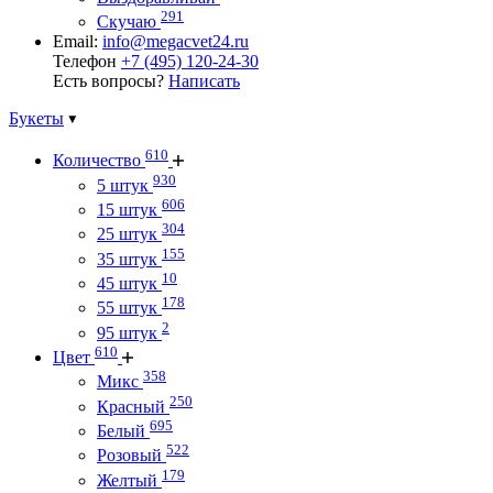
291
Скучаю
Email:
info@megacvet24.ru
Телефон
+7 (495) 120-24-30
Есть вопросы?
Написать
Букеты
610
Количество
930
5 штук
606
15 штук
304
25 штук
155
35 штук
10
45 штук
178
55 штук
2
95 штук
610
Цвет
358
Микс
250
Красный
695
Белый
522
Розовый
179
Желтый