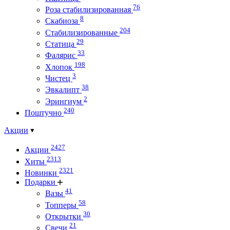
76
Роза стабилизированная
8
Скабиоза
204
Стабилизированные
29
Статица
33
Фалярис
198
Хлопок
3
Чистец
38
Эвкалипт
2
Эрингиум
240
Поштучно
Акции
2427
Акции
2313
Хиты
2321
Новинки
Подарки
41
Вазы
58
Топперы
30
Открытки
21
Свечи