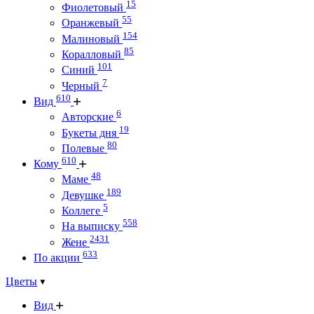
15
Фиолетовый
55
Оранжевый
154
Малиновый
85
Коралловый
101
Синий
7
Черный
610
Вид
6
Авторские
19
Букеты дня
80
Полевые
610
Кому
48
Маме
189
Девушке
5
Коллеге
558
На выписку
2431
Жене
633
По акции
Цветы
Вид