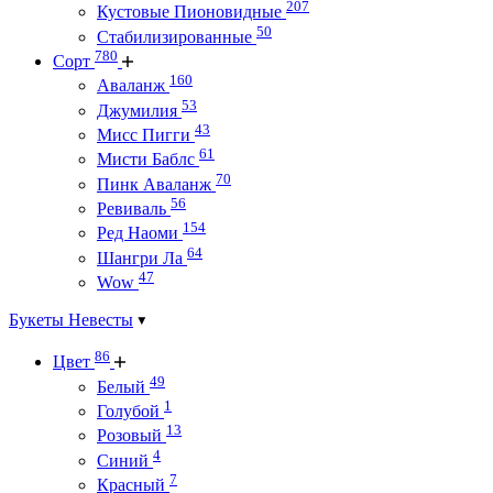
207
Кустовые Пионовидные
50
Стабилизированные
780
Сорт
160
Аваланж
53
Джумилия
43
Мисс Пигги
61
Мисти Баблс
70
Пинк Аваланж
56
Ревиваль
154
Ред Наоми
64
Шангри Ла
47
Wow
Букеты Невесты
86
Цвет
49
Белый
1
Голубой
13
Розовый
4
Синий
7
Красный