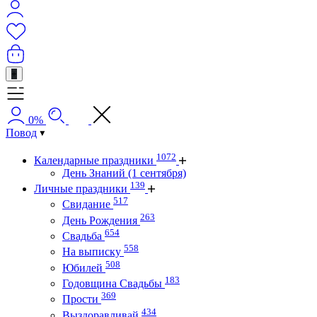
+
0%
Повод
1072
Календарные праздники
День Знаний (1 сентября)
139
Личные праздники
517
Свидание
263
День Рождения
654
Свадьба
558
На выписку
508
Юбилей
183
Годовщина Свадьбы
369
Прости
434
Выздоравливай