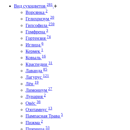
281
Вид сухоцветов
2
Ворсянка
20
Гелихризум
259
Гипсофила
3
Гомфрена
74
Гортензия
6
Иглица
1
Кермек
16
Ковыль
31
Краспедии
85
Лаванда
121
Лагурус
19
Лён
27
Лимониум
2
Лунария
36
Овёс
13
Озотамнус
5
Пампасная Трава
2
Пижма
53
Пшеница