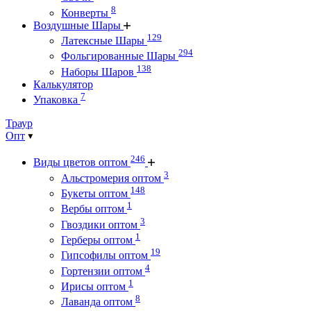
8
Конверты
Воздушные Шары
129
Латексные Шары
294
Фольгированные Шары
138
Наборы Шаров
Калькулятор
7
Упаковка
Траур
Опт
246
Виды цветов оптом
3
Альстромерия оптом
148
Букеты оптом
1
Вербы оптом
3
Гвоздики оптом
1
Герберы оптом
19
Гипсофилы оптом
4
Гортензии оптом
1
Ирисы оптом
8
Лаванда оптом