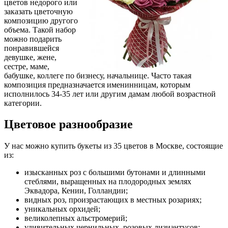
цветов недорого или
заказать цветочную
композицию другого
объема. Такой набор
можно подарить
понравившейся
девушке, жене,
сестре, маме,
бабушке, коллеге по бизнесу, начальнице. Часто такая
композиция предназначается именинницам, которым
исполнилось 34-35 лет или другим дамам любой возрастной
категории.
Цветовое разнообразие
У нас можно купить букеты из 35 цветов в Москве, состоящие
из:
изысканных роз с большими бутонами и длинными
стеблями, выращенных на плодородных землях
Эквадора, Кении, Голландии;
видных роз, произрастающих в местных розариях;
уникальных орхидей;
великолепных альстромерий;
удивительных чернильных, розовых лизиантусов;