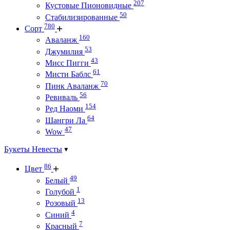
207
Кустовые Пионовидные
50
Стабилизированные
780
Сорт
160
Аваланж
53
Джумилия
43
Мисс Пигги
61
Мисти Баблс
70
Пинк Аваланж
56
Ревиваль
154
Ред Наоми
64
Шангри Ла
47
Wow
Букеты Невесты
86
Цвет
49
Белый
1
Голубой
13
Розовый
4
Синий
7
Красный