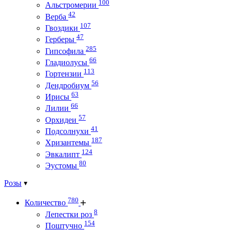
100
Альстромерии
42
Верба
107
Гвоздики
47
Герберы
285
Гипсофила
66
Гладиолусы
113
Гортензии
56
Дендробиум
63
Ирисы
66
Лилии
57
Орхидеи
41
Подсолнухи
187
Хризантемы
124
Эвкалипт
80
Эустомы
Розы
780
Количество
8
Лепестки роз
154
Поштучно