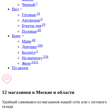
7
Черный
Вид
>
19
Готовые
6
Авторские
19
Букеты дня
80
Полевые
Кому
>
48
Маме
189
Девушке
5
Коллеге
558
На выписку
2431
Жене
По акции
12 магазинов в Москве и области
Удобный самовывоз из магазинов нашей сети или с оптового
склада