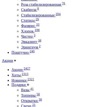
76
Роза стабилизированная
8
Скабиоза
204
Стабилизированные
29
Статица
33
Фалярис
198
Хлопок
3
Чистец
38
Эвкалипт
2
Эрингиум
240
Поштучно
Акции
2427
Акции
2313
Хиты
2321
Новинки
Подарки
41
Вазы
58
Топперы
30
Открытки
21
Свечи