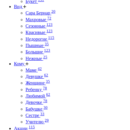
Букет
Вид
20
Сара Бернар
72
Махровые
123
Сезонные
123
Красивые
115
Недорогие
35
Пышные
123
Большие
25
Нежные
Кому
42
Маме
62
Девушке
35
Женщине
78
Ребенку
62
Любимой
78
Девочке
30
Бабушке
33
Сестре
29
Учителю
115
Акции