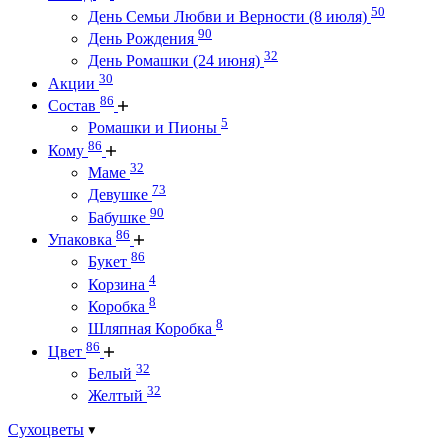
50
День Семьи Любви и Верности (8 июля)
90
День Рождения
32
День Ромашки (24 июня)
30
Акции
86
Состав
5
Ромашки и Пионы
86
Кому
32
Маме
73
Девушке
90
Бабушке
86
Упаковка
86
Букет
4
Корзина
8
Коробка
8
Шляпная Коробка
86
Цвет
32
Белый
32
Желтый
Сухоцветы