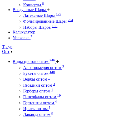
8
Конверты
Воздушные Шары
129
Латексные Шары
294
Фольгированные Шары
138
Наборы Шаров
Калькулятор
7
Упаковка
Траур
Опт
246
Виды цветов оптом
3
Альстромерия оптом
148
Букеты оптом
1
Вербы оптом
3
Гвоздики оптом
1
Герберы оптом
19
Гипсофилы оптом
4
Гортензии оптом
1
Ирисы оптом
8
Лаванда оптом