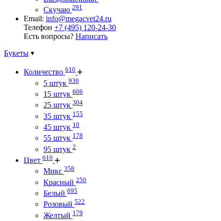
291
Скучаю
Email:
info@megacvet24.ru
Телефон
+7 (495) 120-24-30
Есть вопросы?
Написать
Букеты
610
Количество
930
5 штук
606
15 штук
304
25 штук
155
35 штук
10
45 штук
178
55 штук
2
95 штук
610
Цвет
358
Микс
250
Красный
695
Белый
522
Розовый
179
Желтый