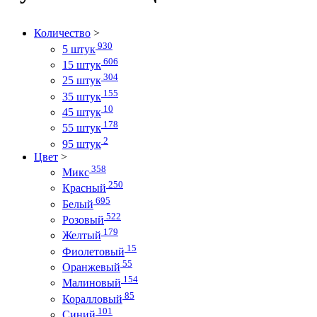
Количество
>
930
5 штук
606
15 штук
304
25 штук
155
35 штук
10
45 штук
178
55 штук
2
95 штук
Цвет
>
358
Микс
250
Красный
695
Белый
522
Розовый
179
Желтый
15
Фиолетовый
55
Оранжевый
154
Малиновый
85
Коралловый
101
Синий