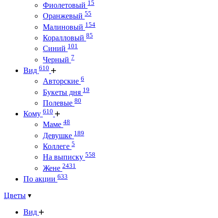
15
Фиолетовый
55
Оранжевый
154
Малиновый
85
Коралловый
101
Синий
7
Черный
610
Вид
6
Авторские
19
Букеты дня
80
Полевые
610
Кому
48
Маме
189
Девушке
5
Коллеге
558
На выписку
2431
Жене
633
По акции
Цветы
Вид