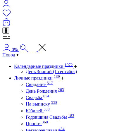
+
0%
Повод
1072
Календарные праздники
День Знаний (1 сентября)
139
Личные праздники
517
Свидание
263
День Рождения
654
Свадьба
558
На выписку
508
Юбилей
183
Годовщина Свадьбы
369
Прости
434
Выздоравливай