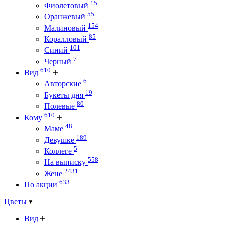
15
Фиолетовый
55
Оранжевый
154
Малиновый
85
Коралловый
101
Синий
7
Черный
610
Вид
6
Авторские
19
Букеты дня
80
Полевые
610
Кому
48
Маме
189
Девушке
5
Коллеге
558
На выписку
2431
Жене
633
По акции
Цветы
Вид