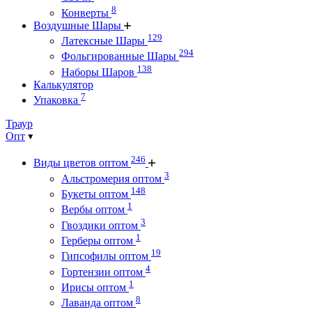
8
Конверты
Воздушные Шары
129
Латексные Шары
294
Фольгированные Шары
138
Наборы Шаров
Калькулятор
7
Упаковка
Траур
Опт
246
Виды цветов оптом
3
Альстромерия оптом
148
Букеты оптом
1
Вербы оптом
3
Гвоздики оптом
1
Герберы оптом
19
Гипсофилы оптом
4
Гортензии оптом
1
Ирисы оптом
8
Лаванда оптом