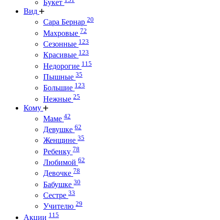
Букет
Вид
20
Сара Бернар
72
Махровые
123
Сезонные
123
Красивые
115
Недорогие
35
Пышные
123
Большие
25
Нежные
Кому
42
Маме
62
Девушке
35
Женщине
78
Ребенку
62
Любимой
78
Девочке
30
Бабушке
33
Сестре
29
Учителю
115
Акции