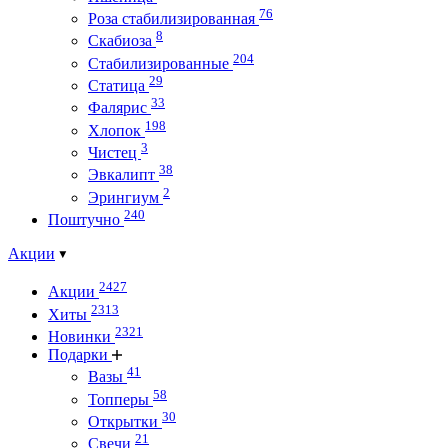
76
Роза стабилизированная
8
Скабиоза
204
Стабилизированные
29
Статица
33
Фалярис
198
Хлопок
3
Чистец
38
Эвкалипт
2
Эрингиум
240
Поштучно
Акции
2427
Акции
2313
Хиты
2321
Новинки
Подарки
41
Вазы
58
Топперы
30
Открытки
21
Свечи