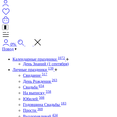
+
0%
Повод
1072
Календарные праздники
День Знаний (1 сентября)
139
Личные праздники
517
Свидание
263
День Рождения
654
Свадьба
558
На выписку
508
Юбилей
183
Годовщина Свадьбы
369
Прости
434
Выздоравливай