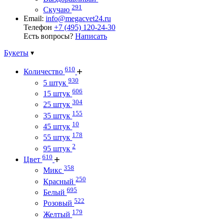
291
Скучаю
Email:
info@megacvet24.ru
Телефон
+7 (495) 120-24-30
Есть вопросы?
Написать
Букеты
610
Количество
930
5 штук
606
15 штук
304
25 штук
155
35 штук
10
45 штук
178
55 штук
2
95 штук
610
Цвет
358
Микс
250
Красный
695
Белый
522
Розовый
179
Желтый