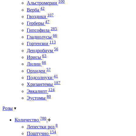
100
Альстромерии
42
Верба
107
Гвоздики
47
Герберы
285
Гипсофила
66
Гладиолусы
113
Гортензии
56
Дендробиум
63
Ирисы
66
Лилии
57
Орхидеи
41
Подсолнухи
187
Хризантемы
124
Эвкалипт
80
Эустомы
Розы
780
Количество
8
Лепестки роз
154
Поштучно