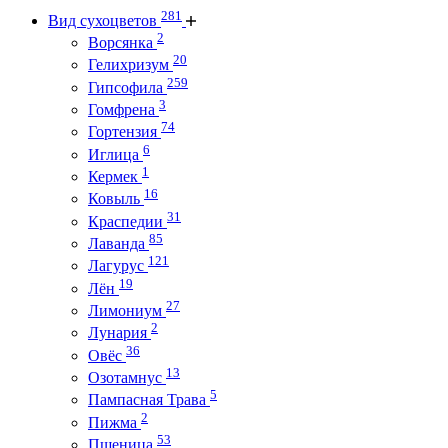
281
Вид сухоцветов
2
Ворсянка
20
Гелихризум
259
Гипсофила
3
Гомфрена
74
Гортензия
6
Иглица
1
Кермек
16
Ковыль
31
Краспедии
85
Лаванда
121
Лагурус
19
Лён
27
Лимониум
2
Лунария
36
Овёс
13
Озотамнус
5
Пампасная Трава
2
Пижма
53
Пшеница