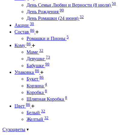
50
День Семьи Любви и Верности (8 июля)
90
День Рождения
32
День Ромашки (24 июня)
30
Акции
86
Состав
5
Ромашки и Пионы
86
Кому
32
Маме
73
Девушке
90
Бабушке
86
Упаковка
86
Букет
4
Корзина
8
Коробка
8
Шляпная Коробка
86
Цвет
32
Белый
32
Желтый
Сухоцветы