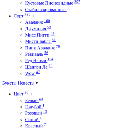
207
Кустовые Пионовидные
50
Стабилизированные
780
Сорт
160
Аваланж
53
Джумилия
43
Мисс Пигги
61
Мисти Баблс
70
Пинк Аваланж
56
Ревиваль
154
Ред Наоми
64
Шангри Ла
47
Wow
Букеты Невесты
86
Цвет
49
Белый
1
Голубой
13
Розовый
4
Синий
7
Красный