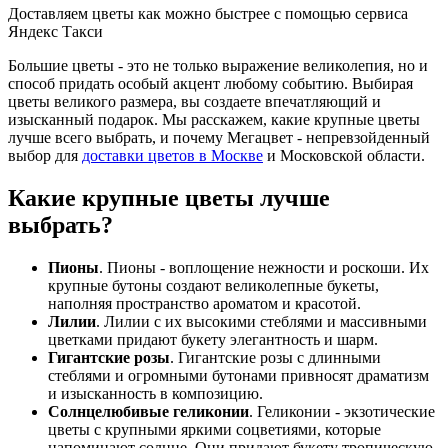
Доставляем цветы как можно быстрее с помощью сервиса
Яндекс Такси
Большие цветы - это не только выражение великолепия, но и
способ придать особый акцент любому событию. Выбирая
цветы великого размера, вы создаете впечатляющий и
изысканный подарок. Мы расскажем, какие крупные цветы
лучше всего выбрать, и почему Мегацвет - непревзойденный
выбор для
доставки цветов в Москве
и Московской области.
Какие крупные цветы лучше
выбрать?
Пионы
. Пионы - воплощение нежности и роскоши. Их
крупные бутоны создают великолепные букеты,
наполняя пространство ароматом и красотой.
Лилии
. Лилии с их высокими стеблями и массивными
цветками придают букету элегантность и шарм.
Гигантские розы
. Гигантские розы с длинными
стеблями и огромными бутонами привносят драматизм
и изысканность в композицию.
Солнцелюбивые геликонии
. Геликонии - экзотические
цветы с крупными яркими соцветиями, которые
напоминают солнце. Они придают букету тропическую