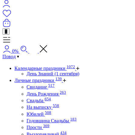
+
0%
Повод
1072
Календарные праздники
День Знаний (1 сентября)
139
Личные праздники
517
Свидание
263
День Рождения
654
Свадьба
558
На выписку
508
Юбилей
183
Годовщина Свадьбы
369
Прости
434
Выздоравливай