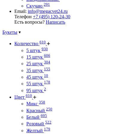
291
Скучаю
Email:
info@megacvet24.ru
Телефон
+7 (495) 120-24-30
Есть вопросы?
Написать
Букеты
610
Количество
930
5 штук
606
15 штук
304
25 штук
155
35 штук
10
45 штук
178
55 штук
2
95 штук
610
Цвет
358
Микс
250
Красный
695
Белый
522
Розовый
179
Желтый