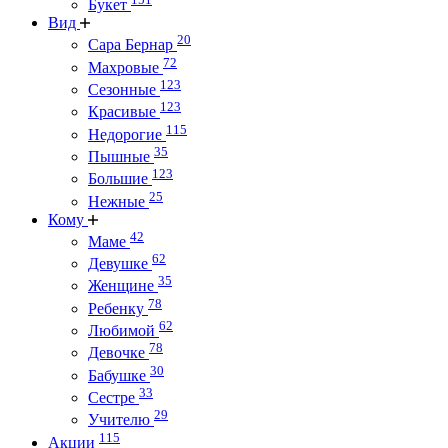
Букет
Вид
20
Сара Бернар
72
Махровые
123
Сезонные
123
Красивые
115
Недорогие
35
Пышные
123
Большие
25
Нежные
Кому
42
Маме
62
Девушке
35
Женщине
78
Ребенку
62
Любимой
78
Девочке
30
Бабушке
33
Сестре
29
Учителю
115
Акции