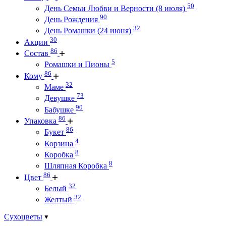
50
День Семьи Любви и Верности (8 июля)
90
День Рождения
32
День Ромашки (24 июня)
30
Акции
86
Состав
5
Ромашки и Пионы
86
Кому
32
Маме
73
Девушке
90
Бабушке
86
Упаковка
86
Букет
4
Корзина
8
Коробка
8
Шляпная Коробка
86
Цвет
32
Белый
32
Желтый
Сухоцветы