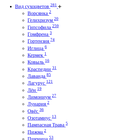
281
Вид сухоцветов
2
Ворсянка
20
Гелихризум
259
Гипсофила
3
Гомфрена
74
Гортензия
6
Иглица
1
Кермек
16
Ковыль
31
Краспедии
85
Лаванда
121
Лагурус
19
Лён
27
Лимониум
2
Лунария
36
Овёс
13
Озотамнус
5
Пампасная Трава
2
Пижма
53
Пшеница