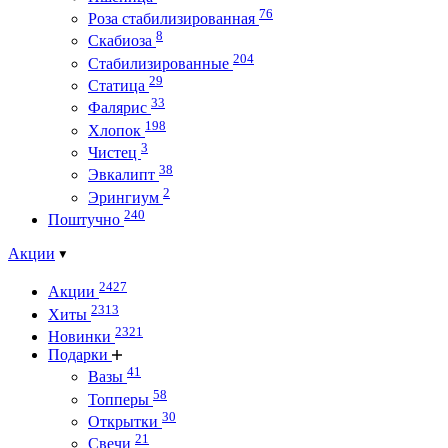
76
Роза стабилизированная
8
Скабиоза
204
Стабилизированные
29
Статица
33
Фалярис
198
Хлопок
3
Чистец
38
Эвкалипт
2
Эрингиум
240
Поштучно
Акции
2427
Акции
2313
Хиты
2321
Новинки
Подарки
41
Вазы
58
Топперы
30
Открытки
21
Свечи