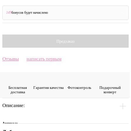
149
бонусов будет начислено
?
Предзаказ
Отзывы
написать первым
Бесплатная
Гарантия качества
Фото­контроль
Подарочный
доставка
конверт
Описание:
Артикул: