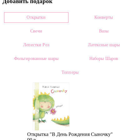
Добавить подарок
0006524
Цвет
Открытки
Конверты
Красный, Зеленый
Свечи
Вазы
Размеры:
Высота:
60.00 см
Ширина:
от 17.00 см
Лепестки Роз
Латексные шары
Категории:
Фольгированные шары
Наборы Шаров
Растения
,
Комнатные растения
,
Цветущие комнатные
Топперы
растения
,
Антуриум в горшке
Открытка "В День Рождения Сыночку"
99 р.