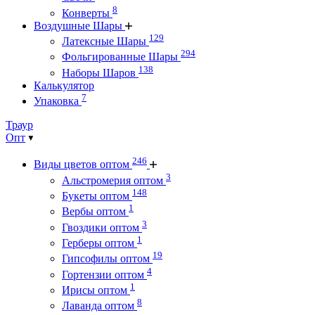
8
Конверты
Воздушные Шары
129
Латексные Шары
294
Фольгированные Шары
138
Наборы Шаров
Калькулятор
7
Упаковка
Траур
Опт
246
Виды цветов оптом
3
Альстромерия оптом
148
Букеты оптом
1
Вербы оптом
3
Гвоздики оптом
1
Герберы оптом
19
Гипсофилы оптом
4
Гортензии оптом
1
Ирисы оптом
8
Лаванда оптом