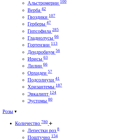
100
Альстромерии
42
Верба
107
Гвоздики
47
Герберы
285
Гипсофила
66
Гладиолусы
113
Гортензии
56
Дендробиум
63
Ирисы
66
Лилии
57
Орхидеи
41
Подсолнухи
187
Хризантемы
124
Эвкалипт
80
Эустомы
Розы
780
Количество
8
Лепестки роз
154
Поштучно