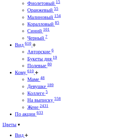
15
Фиолетовый
55
Оранжевый
154
Малиновый
85
Коралловый
101
Синий
7
Черный
610
Вид
6
Авторские
19
Букеты дня
80
Полевые
610
Кому
48
Маме
189
Девушке
5
Коллеге
558
На выписку
2431
Жене
633
По акции
Цветы
Вид