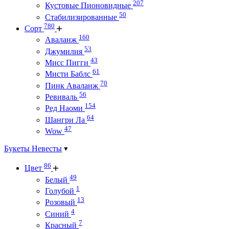
207
Кустовые Пионовидные
50
Стабилизированные
780
Сорт
160
Аваланж
53
Джумилия
43
Мисс Пигги
61
Мисти Баблс
70
Пинк Аваланж
56
Ревиваль
154
Ред Наоми
64
Шангри Ла
47
Wow
Букеты Невесты
86
Цвет
49
Белый
1
Голубой
13
Розовый
4
Синий
7
Красный