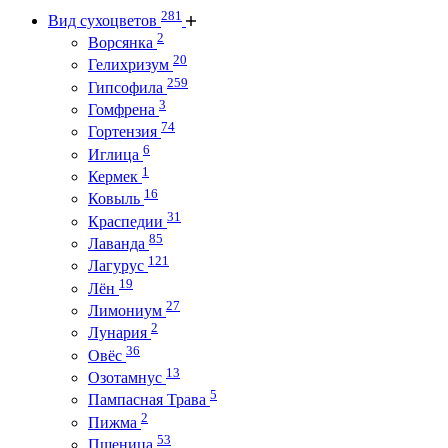
281
Вид сухоцветов
2
Ворсянка
20
Гелихризум
259
Гипсофила
3
Гомфрена
74
Гортензия
6
Иглица
1
Кермек
16
Ковыль
31
Краспедии
85
Лаванда
121
Лагурус
19
Лён
27
Лимониум
2
Лунария
36
Овёс
13
Озотамнус
5
Пампасная Трава
2
Пижма
53
Пшеница