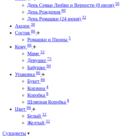
50
День Семьи Любви и Верности (8 июля)
90
День Рождения
32
День Ромашки (24 июня)
30
Акции
86
Состав
5
Ромашки и Пионы
86
Кому
32
Маме
73
Девушке
90
Бабушке
86
Упаковка
86
Букет
4
Корзина
8
Коробка
8
Шляпная Коробка
86
Цвет
32
Белый
32
Желтый
Сухоцветы