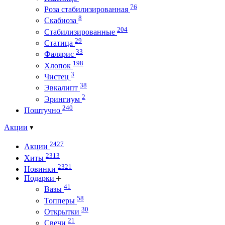
76
Роза стабилизированная
8
Скабиоза
204
Стабилизированные
29
Статица
33
Фалярис
198
Хлопок
3
Чистец
38
Эвкалипт
2
Эрингиум
240
Поштучно
Акции
2427
Акции
2313
Хиты
2321
Новинки
Подарки
41
Вазы
58
Топперы
30
Открытки
21
Свечи