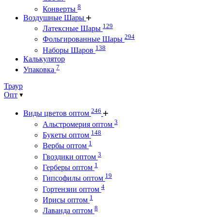
8
Конверты
Воздушные Шары
129
Латексные Шары
294
Фольгированные Шары
138
Наборы Шаров
Калькулятор
7
Упаковка
Траур
Опт
246
Виды цветов оптом
3
Альстромерия оптом
148
Букеты оптом
1
Вербы оптом
3
Гвоздики оптом
1
Герберы оптом
19
Гипсофилы оптом
4
Гортензии оптом
1
Ирисы оптом
8
Лаванда оптом