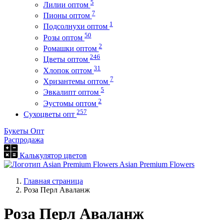
5
Лилии оптом
7
Пионы оптом
1
Подсолнухи оптом
50
Розы оптом
2
Ромашки оптом
246
Цветы оптом
31
Хлопок оптом
7
Хризантемы оптом
5
Эвкалипт оптом
2
Эустомы оптом
257
Сухоцветы опт
Букеты Опт
Распродажа
Калькулятор цветов
Asian Premium Flowers
Главная страница
Роза Перл Аваланж
Роза Перл Аваланж