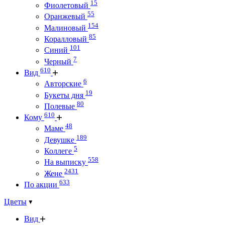
15
Фиолетовый
55
Оранжевый
154
Малиновый
85
Коралловый
101
Синий
7
Черный
610
Вид
6
Авторские
19
Букеты дня
80
Полевые
610
Кому
48
Маме
189
Девушке
5
Коллеге
558
На выписку
2431
Жене
633
По акции
Цветы
Вид