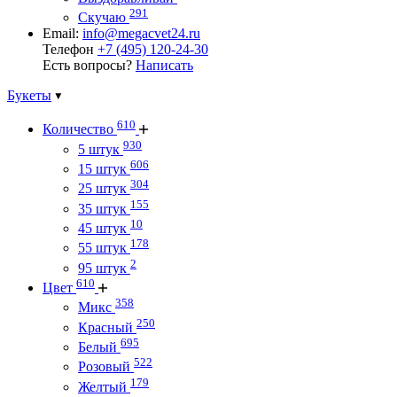
291
Скучаю
Email:
info@megacvet24.ru
Телефон
+7 (495) 120-24-30
Есть вопросы?
Написать
Букеты
610
Количество
930
5 штук
606
15 штук
304
25 штук
155
35 штук
10
45 штук
178
55 штук
2
95 штук
610
Цвет
358
Микс
250
Красный
695
Белый
522
Розовый
179
Желтый