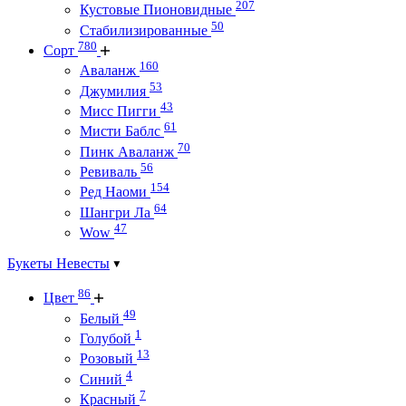
207
Кустовые Пионовидные
50
Стабилизированные
780
Сорт
160
Аваланж
53
Джумилия
43
Мисс Пигги
61
Мисти Баблс
70
Пинк Аваланж
56
Ревиваль
154
Ред Наоми
64
Шангри Ла
47
Wow
Букеты Невесты
86
Цвет
49
Белый
1
Голубой
13
Розовый
4
Синий
7
Красный