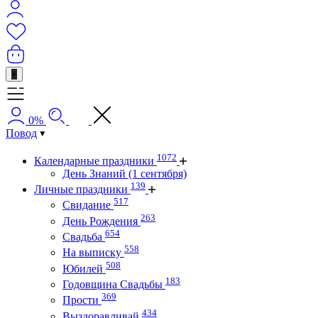
+
0%
Повод
1072
Календарные праздники
День Знаний (1 сентября)
139
Личные праздники
517
Свидание
263
День Рождения
654
Свадьба
558
На выписку
508
Юбилей
183
Годовщина Свадьбы
369
Прости
434
Выздоравливай