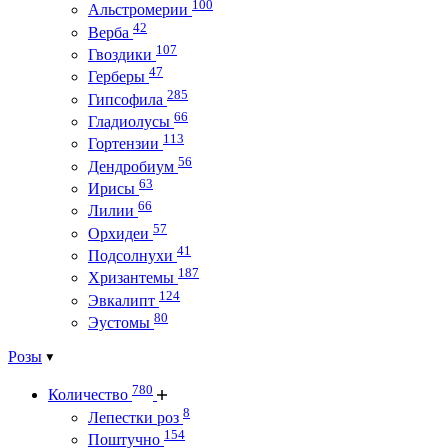
100
Альстромерии
42
Верба
107
Гвоздики
47
Герберы
285
Гипсофила
66
Гладиолусы
113
Гортензии
56
Дендробиум
63
Ирисы
66
Лилии
57
Орхидеи
41
Подсолнухи
187
Хризантемы
124
Эвкалипт
80
Эустомы
Розы
780
Количество
8
Лепестки роз
154
Поштучно