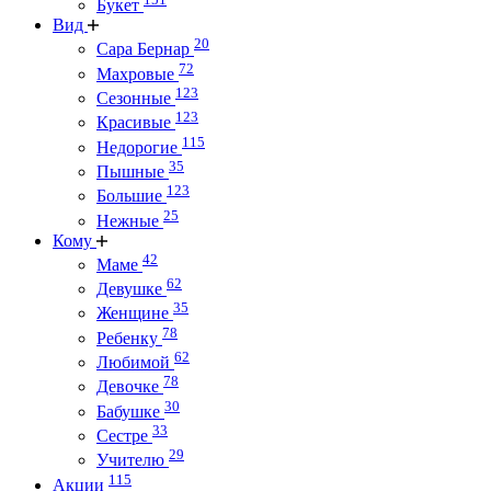
Букет
Вид
20
Сара Бернар
72
Махровые
123
Сезонные
123
Красивые
115
Недорогие
35
Пышные
123
Большие
25
Нежные
Кому
42
Маме
62
Девушке
35
Женщине
78
Ребенку
62
Любимой
78
Девочке
30
Бабушке
33
Сестре
29
Учителю
115
Акции