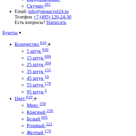
291
Скучаю
Email:
info@megacvet24.ru
Телефон
+7 (495) 120-24-30
Есть вопросы?
Написать
Букеты
610
Количество
930
5 штук
606
15 штук
304
25 штук
155
35 штук
10
45 штук
178
55 штук
2
95 штук
610
Цвет
358
Микс
250
Красный
695
Белый
522
Розовый
179
Желтый