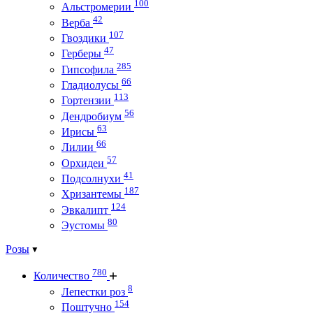
100
Альстромерии
42
Верба
107
Гвоздики
47
Герберы
285
Гипсофила
66
Гладиолусы
113
Гортензии
56
Дендробиум
63
Ирисы
66
Лилии
57
Орхидеи
41
Подсолнухи
187
Хризантемы
124
Эвкалипт
80
Эустомы
Розы
780
Количество
8
Лепестки роз
154
Поштучно