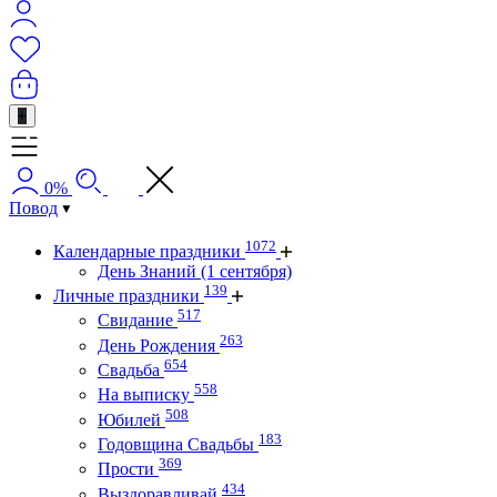
+
0%
Повод
1072
Календарные праздники
День Знаний (1 сентября)
139
Личные праздники
517
Свидание
263
День Рождения
654
Свадьба
558
На выписку
508
Юбилей
183
Годовщина Свадьбы
369
Прости
434
Выздоравливай