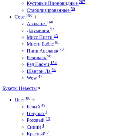
207
Кустовые Пионовидные
50
Стабилизированные
780
Сорт
160
Аваланж
53
Джумилия
43
Мисс Пигги
61
Мисти Баблс
70
Пинк Аваланж
56
Ревиваль
154
Ред Наоми
64
Шангри Ла
47
Wow
Букеты Невесты
86
Цвет
49
Белый
1
Голубой
13
Розовый
4
Синий
7
Красный