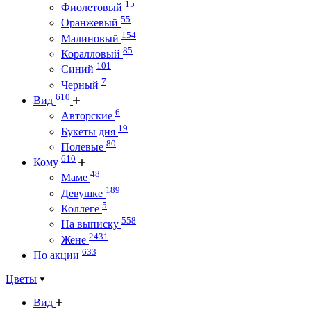
15
Фиолетовый
55
Оранжевый
154
Малиновый
85
Коралловый
101
Синий
7
Черный
610
Вид
6
Авторские
19
Букеты дня
80
Полевые
610
Кому
48
Маме
189
Девушке
5
Коллеге
558
На выписку
2431
Жене
633
По акции
Цветы
Вид