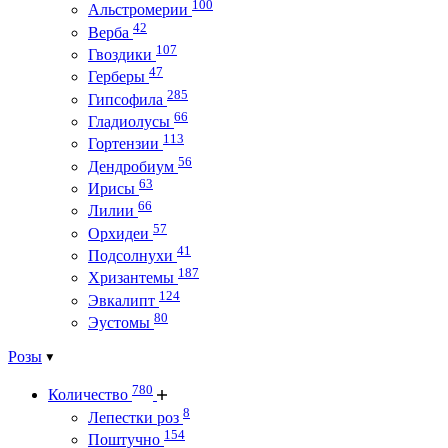
100
Альстромерии
42
Верба
107
Гвоздики
47
Герберы
285
Гипсофила
66
Гладиолусы
113
Гортензии
56
Дендробиум
63
Ирисы
66
Лилии
57
Орхидеи
41
Подсолнухи
187
Хризантемы
124
Эвкалипт
80
Эустомы
Розы
780
Количество
8
Лепестки роз
154
Поштучно