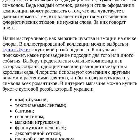
символов. Ведь каждый оттенок, размер и стиль оформления
композиции может рассказать о том, что вы чувствуете в
данный момент. Тем, кто владеет искусством составления
флористических этюдов, не нужны слова. За них говорят
цветы.
Наши мастера знают, как выразить чувства и эмоции на языке
флоры. В иллюстрированной коллекции можно выбрать и
купить букет
с кустовой розой недорого. Консультант
подскажет, какое произведение подходит для того или иного
события. Выбору представлены сольные композиции, в
которых собраны одноцветные или разноцветные бутоны
королевы сада. Флористы используют сочетания с другими
видами и растениями для того, чтобы подчеркнуть красоту
символа всех романтиков. В интернет-магазине можно купить
букет с кустовой розой, который украшен:
крафт-бумагой;
текстильными лентами;
бантами;
серпантином;
мягкими игрушками;
французским печеньем;
декоративной сеткой;
пленкой с ажурным узором.