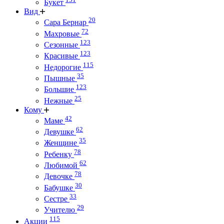
Букет
Вид
20
Сара Бернар
72
Махровые
123
Сезонные
123
Красивые
115
Недорогие
35
Пышные
123
Большие
25
Нежные
Кому
42
Маме
62
Девушке
35
Женщине
78
Ребенку
62
Любимой
78
Девочке
30
Бабушке
33
Сестре
29
Учителю
115
Акции