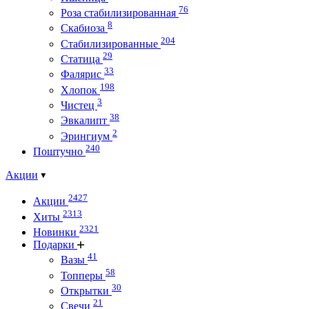
76
Роза стабилизированная
8
Скабиоза
204
Стабилизированные
29
Статица
33
Фалярис
198
Хлопок
3
Чистец
38
Эвкалипт
2
Эрингиум
240
Поштучно
Акции
2427
Акции
2313
Хиты
2321
Новинки
Подарки
41
Вазы
58
Топперы
30
Открытки
21
Свечи