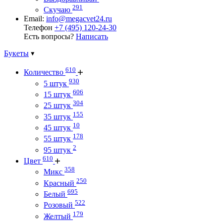
291
Скучаю
Email:
info@megacvet24.ru
Телефон
+7 (495) 120-24-30
Есть вопросы?
Написать
Букеты
610
Количество
930
5 штук
606
15 штук
304
25 штук
155
35 штук
10
45 штук
178
55 штук
2
95 штук
610
Цвет
358
Микс
250
Красный
695
Белый
522
Розовый
179
Желтый