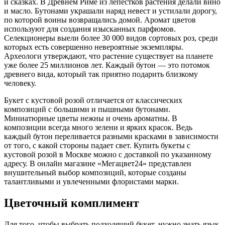
и сказках. В Древнем Риме из лепестков растения делали вино
и масло. Бутонами украшали наряд невест и устилали дорогу,
по которой воины возвращались домой. Аромат цветов
используют для создания изысканных парфюмов.
Селекционеры выели более 30 000 видов сортовых роз, среди
которых есть совершенно невероятные экземпляры.
Археологи утверждают, что растение существует на планете
уже более 25 миллионов лет. Каждый бутон — это потомок
древнего вида, который так приятно подарить близкому
человеку.
Букет с кустовой розой отличается от классических
композиций с большими и пышными бутонами.
Миниатюрные цветы нежны и очень ароматны. В
композиции всегда много зелени и ярких красок. Ведь
каждый бутон переливается разными красками в зависимости
от того, с какой стороны падает свет. Купить букеты с
кустовой розой в Москве можно с доставкой по указанному
адресу. В онлайн магазине «Мегацвет24» представлен
внушительный выбор композиций, которые созданы
талантливыми и увлеченными флористами марки.
Цветочный комплимент
Для того, чтобы выбрать подходящий букет, нужно знать язык