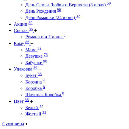
50
День Семьи Любви и Верности (8 июля)
90
День Рождения
32
День Ромашки (24 июня)
30
Акции
86
Состав
5
Ромашки и Пионы
86
Кому
32
Маме
73
Девушке
90
Бабушке
86
Упаковка
86
Букет
4
Корзина
8
Коробка
8
Шляпная Коробка
86
Цвет
32
Белый
32
Желтый
Сухоцветы