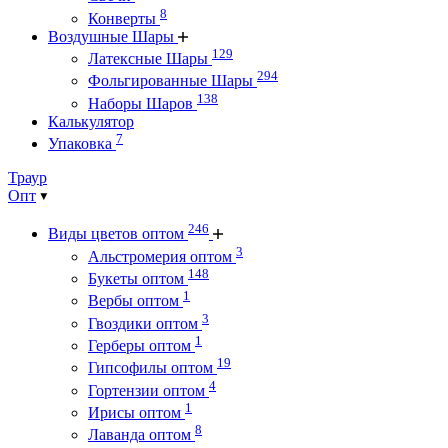
8
Конверты
Воздушные Шары
129
Латексные Шары
294
Фольгированные Шары
138
Наборы Шаров
Калькулятор
7
Упаковка
Траур
Опт
246
Виды цветов оптом
3
Альстромерия оптом
148
Букеты оптом
1
Вербы оптом
3
Гвоздики оптом
1
Герберы оптом
19
Гипсофилы оптом
4
Гортензии оптом
1
Ирисы оптом
8
Лаванда оптом