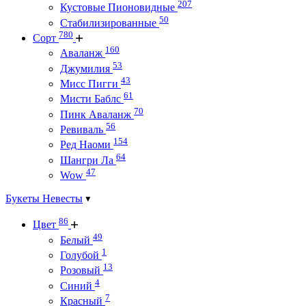
207
Кустовые Пионовидные
50
Стабилизированные
780
Сорт
160
Аваланж
53
Джумилия
43
Мисс Пигги
61
Мисти Баблс
70
Пинк Аваланж
56
Ревиваль
154
Ред Наоми
64
Шангри Ла
47
Wow
Букеты Невесты
86
Цвет
49
Белый
1
Голубой
13
Розовый
4
Синий
7
Красный