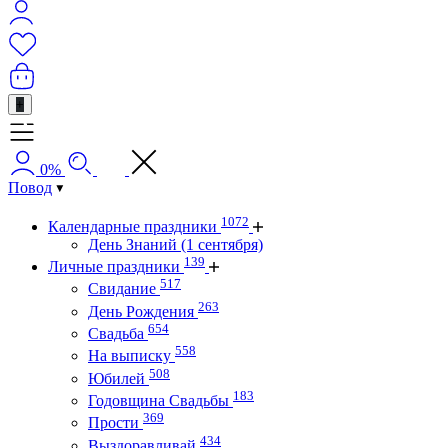
+
0%
Повод
1072
Календарные праздники
День Знаний (1 сентября)
139
Личные праздники
517
Свидание
263
День Рождения
654
Свадьба
558
На выписку
508
Юбилей
183
Годовщина Свадьбы
369
Прости
434
Выздоравливай