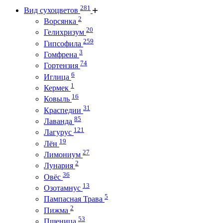
281
Вид сухоцветов
2
Ворсянка
20
Гелихризум
259
Гипсофила
3
Гомфрена
74
Гортензия
6
Иглица
1
Кермек
16
Ковыль
31
Краспедии
85
Лаванда
121
Лагурус
19
Лён
27
Лимониум
2
Лунария
36
Овёс
13
Озотамнус
5
Пампасная Трава
2
Пижма
53
Пшеница