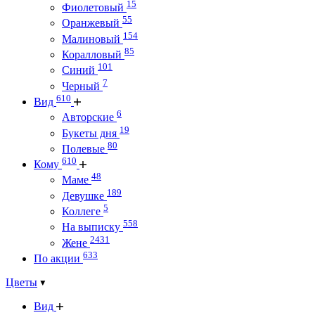
15
Фиолетовый
55
Оранжевый
154
Малиновый
85
Коралловый
101
Синий
7
Черный
610
Вид
6
Авторские
19
Букеты дня
80
Полевые
610
Кому
48
Маме
189
Девушке
5
Коллеге
558
На выписку
2431
Жене
633
По акции
Цветы
Вид