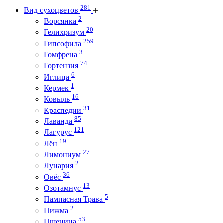
281
Вид сухоцветов
2
Ворсянка
20
Гелихризум
259
Гипсофила
3
Гомфрена
74
Гортензия
6
Иглица
1
Кермек
16
Ковыль
31
Краспедии
85
Лаванда
121
Лагурус
19
Лён
27
Лимониум
2
Лунария
36
Овёс
13
Озотамнус
5
Пампасная Трава
2
Пижма
53
Пшеница