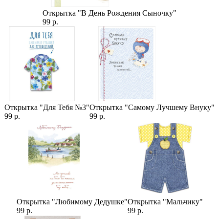
розы
,
Кустовые Розы (Спрей)
,
VIP-Букеты
,
Букеты на свадьбу
,
Повод
,
Букеты "Прости"
,
Количество роз
,
Букеты с зеленью
,
Открытка "В День Рождения Сыночку"
Букеты с Пионовидной Розой
,
Упаковка роз
,
Виды роз
,
99 р.
Кустовые Пионовидные Розы
,
Размер розы
,
Розы 50 см
,
Букеты супруге
,
Премиум Букеты
Открытка "Для Тебя №3"
Открытка "Самому Лучшему Внуку"
99 р.
99 р.
Открытка "Любимому Дедушке"
Открытка "Мальчику"
99 р.
99 р.