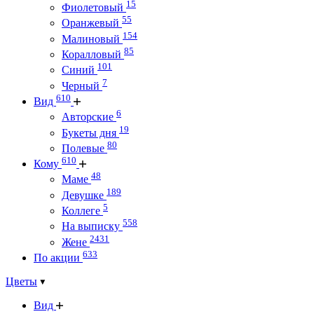
15
Фиолетовый
55
Оранжевый
154
Малиновый
85
Коралловый
101
Синий
7
Черный
610
Вид
6
Авторские
19
Букеты дня
80
Полевые
610
Кому
48
Маме
189
Девушке
5
Коллеге
558
На выписку
2431
Жене
633
По акции
Цветы
Вид