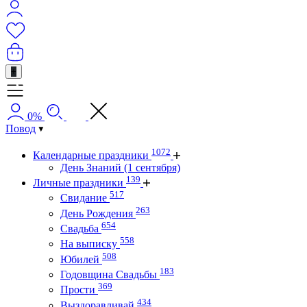
+
0%
Повод
1072
Календарные праздники
День Знаний (1 сентября)
139
Личные праздники
517
Свидание
263
День Рождения
654
Свадьба
558
На выписку
508
Юбилей
183
Годовщина Свадьбы
369
Прости
434
Выздоравливай