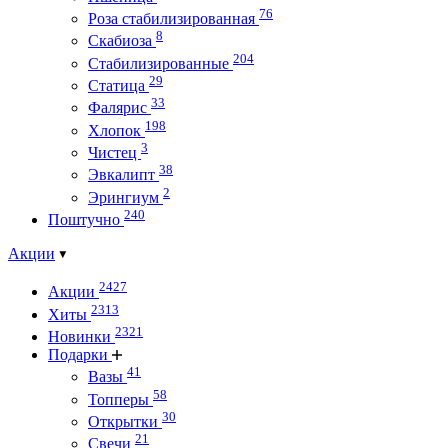
76
Роза стабилизированная
8
Скабиоза
204
Стабилизированные
29
Статица
33
Фалярис
198
Хлопок
3
Чистец
38
Эвкалипт
2
Эрингиум
240
Поштучно
Акции
2427
Акции
2313
Хиты
2321
Новинки
Подарки
41
Вазы
58
Топперы
30
Открытки
21
Свечи