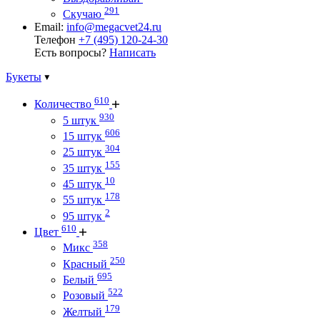
291
Скучаю
Email:
info@megacvet24.ru
Телефон
+7 (495) 120-24-30
Есть вопросы?
Написать
Букеты
610
Количество
930
5 штук
606
15 штук
304
25 штук
155
35 штук
10
45 штук
178
55 штук
2
95 штук
610
Цвет
358
Микс
250
Красный
695
Белый
522
Розовый
179
Желтый