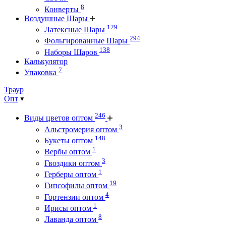
8
Конверты
Воздушные Шары
129
Латексные Шары
294
Фольгированные Шары
138
Наборы Шаров
Калькулятор
7
Упаковка
Траур
Опт
246
Виды цветов оптом
3
Альстромерия оптом
148
Букеты оптом
1
Вербы оптом
3
Гвоздики оптом
1
Герберы оптом
19
Гипсофилы оптом
4
Гортензии оптом
1
Ирисы оптом
8
Лаванда оптом