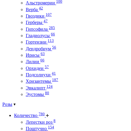
100
Альстромерии
42
Верба
107
Гвоздики
47
Герберы
285
Гипсофила
66
Гладиолусы
113
Гортензии
56
Дендробиум
63
Ирисы
66
Лилии
57
Орхидеи
41
Подсолнухи
187
Хризантемы
124
Эвкалипт
80
Эустомы
Розы
780
Количество
8
Лепестки роз
154
Поштучно