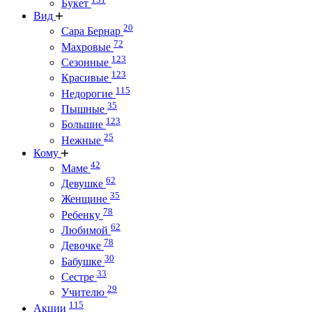
Букет
Вид
20
Сара Бернар
72
Махровые
123
Сезонные
123
Красивые
115
Недорогие
35
Пышные
123
Большие
25
Нежные
Кому
42
Маме
62
Девушке
35
Женщине
78
Ребенку
62
Любимой
78
Девочке
30
Бабушке
33
Сестре
29
Учителю
115
Акции