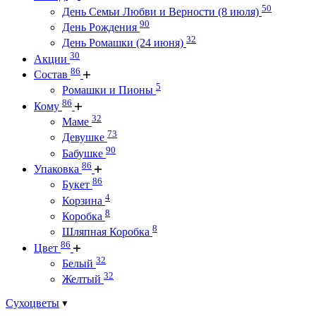
50
День Семьи Любви и Верности (8 июля)
90
День Рождения
32
День Ромашки (24 июня)
30
Акции
86
Состав
5
Ромашки и Пионы
86
Кому
32
Маме
73
Девушке
90
Бабушке
86
Упаковка
86
Букет
4
Корзина
8
Коробка
8
Шляпная Коробка
86
Цвет
32
Белый
32
Желтый
Сухоцветы