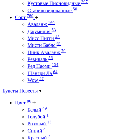
207
Кустовые Пионовидные
50
Стабилизированные
780
Сорт
160
Аваланж
53
Джумилия
43
Мисс Пигги
61
Мисти Баблс
70
Пинк Аваланж
56
Ревиваль
154
Ред Наоми
64
Шангри Ла
47
Wow
Букеты Невесты
86
Цвет
49
Белый
1
Голубой
13
Розовый
4
Синий
7
Красный