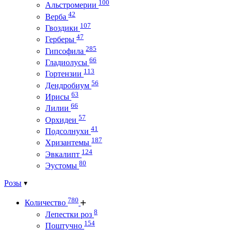
100
Альстромерии
42
Верба
107
Гвоздики
47
Герберы
285
Гипсофила
66
Гладиолусы
113
Гортензии
56
Дендробиум
63
Ирисы
66
Лилии
57
Орхидеи
41
Подсолнухи
187
Хризантемы
124
Эвкалипт
80
Эустомы
Розы
780
Количество
8
Лепестки роз
154
Поштучно