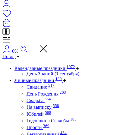
+
0%
Повод
1072
Календарные праздники
День Знаний (1 сентября)
139
Личные праздники
517
Свидание
263
День Рождения
654
Свадьба
558
На выписку
508
Юбилей
183
Годовщина Свадьбы
369
Прости
434
Выздоравливай