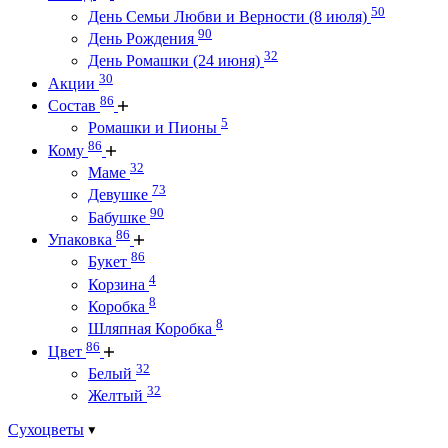
50
День Семьи Любви и Верности (8 июля)
90
День Рождения
32
День Ромашки (24 июня)
30
Акции
86
Состав
5
Ромашки и Пионы
86
Кому
32
Маме
73
Девушке
90
Бабушке
86
Упаковка
86
Букет
4
Корзина
8
Коробка
8
Шляпная Коробка
86
Цвет
32
Белый
32
Желтый
Сухоцветы