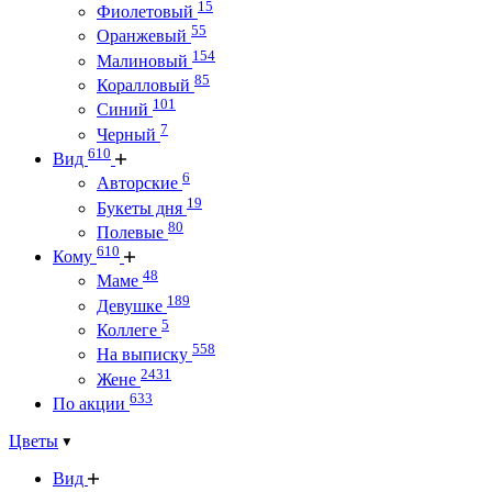
15
Фиолетовый
55
Оранжевый
154
Малиновый
85
Коралловый
101
Синий
7
Черный
610
Вид
6
Авторские
19
Букеты дня
80
Полевые
610
Кому
48
Маме
189
Девушке
5
Коллеге
558
На выписку
2431
Жене
633
По акции
Цветы
Вид