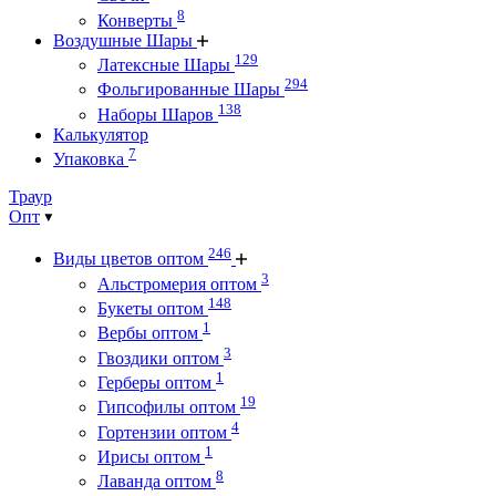
8
Конверты
Воздушные Шары
129
Латексные Шары
294
Фольгированные Шары
138
Наборы Шаров
Калькулятор
7
Упаковка
Траур
Опт
246
Виды цветов оптом
3
Альстромерия оптом
148
Букеты оптом
1
Вербы оптом
3
Гвоздики оптом
1
Герберы оптом
19
Гипсофилы оптом
4
Гортензии оптом
1
Ирисы оптом
8
Лаванда оптом