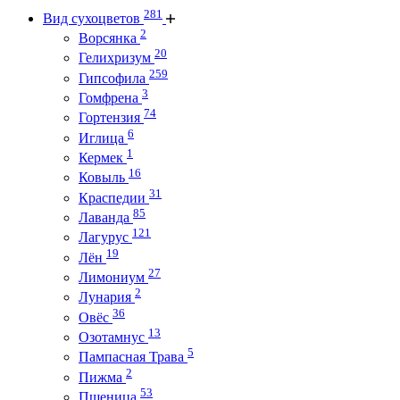
281
Вид сухоцветов
2
Ворсянка
20
Гелихризум
259
Гипсофила
3
Гомфрена
74
Гортензия
6
Иглица
1
Кермек
16
Ковыль
31
Краспедии
85
Лаванда
121
Лагурус
19
Лён
27
Лимониум
2
Лунария
36
Овёс
13
Озотамнус
5
Пампасная Трава
2
Пижма
53
Пшеница