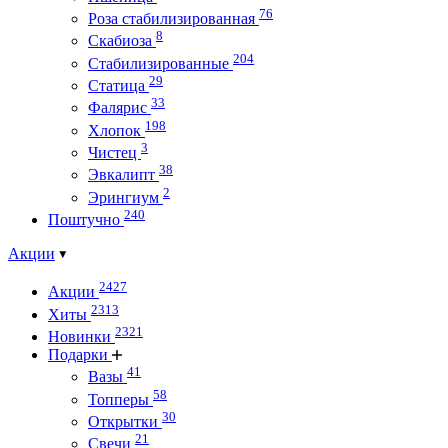
76
Роза стабилизированная
8
Скабиоза
204
Стабилизированные
29
Статица
33
Фалярис
198
Хлопок
3
Чистец
38
Эвкалипт
2
Эрингиум
240
Поштучно
Акции
2427
Акции
2313
Хиты
2321
Новинки
Подарки
41
Вазы
58
Топперы
30
Открытки
21
Свечи