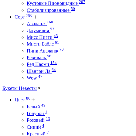
207
Кустовые Пионовидные
50
Стабилизированные
780
Сорт
160
Аваланж
53
Джумилия
43
Мисс Пигги
61
Мисти Баблс
70
Пинк Аваланж
56
Ревиваль
154
Ред Наоми
64
Шангри Ла
47
Wow
Букеты Невесты
86
Цвет
49
Белый
1
Голубой
13
Розовый
4
Синий
7
Красный