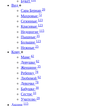
Букет
Вид
20
Сара Бернар
72
Махровые
123
Сезонные
123
Красивые
115
Недорогие
35
Пышные
123
Большие
25
Нежные
Кому
42
Маме
62
Девушке
35
Женщине
78
Ребенку
62
Любимой
78
Девочке
30
Бабушке
33
Сестре
29
Учителю
115
Акции