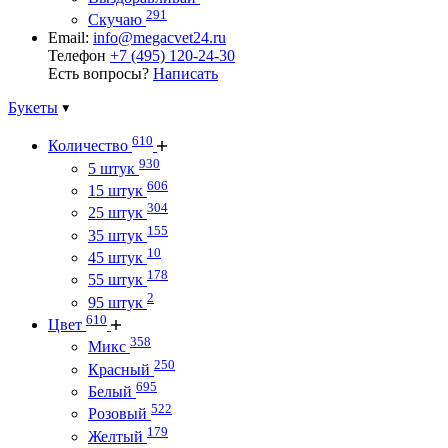
291
Скучаю
Email:
info@megacvet24.ru
Телефон
+7 (495) 120-24-30
Есть вопросы?
Написать
Букеты
610
Количество
930
5 штук
606
15 штук
304
25 штук
155
35 штук
10
45 штук
178
55 штук
2
95 штук
610
Цвет
358
Микс
250
Красный
695
Белый
522
Розовый
179
Желтый