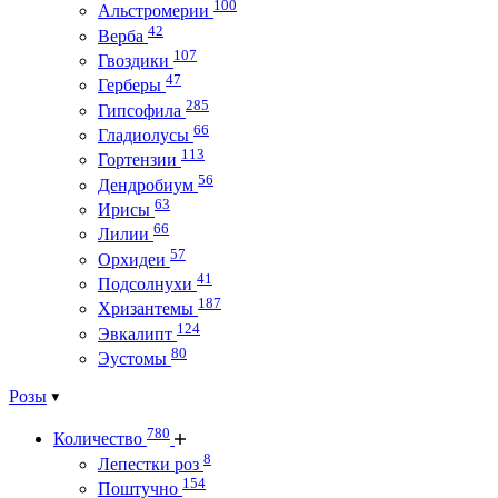
100
Альстромерии
42
Верба
107
Гвоздики
47
Герберы
285
Гипсофила
66
Гладиолусы
113
Гортензии
56
Дендробиум
63
Ирисы
66
Лилии
57
Орхидеи
41
Подсолнухи
187
Хризантемы
124
Эвкалипт
80
Эустомы
Розы
780
Количество
8
Лепестки роз
154
Поштучно