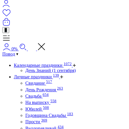
+
0%
Повод
1072
Календарные праздники
День Знаний (1 сентября)
139
Личные праздники
517
Свидание
263
День Рождения
654
Свадьба
558
На выписку
508
Юбилей
183
Годовщина Свадьбы
369
Прости
434
Выздоравливай