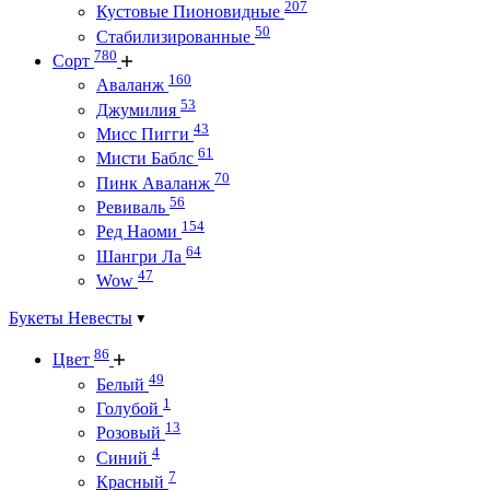
207
Кустовые Пионовидные
50
Стабилизированные
780
Сорт
160
Аваланж
53
Джумилия
43
Мисс Пигги
61
Мисти Баблс
70
Пинк Аваланж
56
Ревиваль
154
Ред Наоми
64
Шангри Ла
47
Wow
Букеты Невесты
86
Цвет
49
Белый
1
Голубой
13
Розовый
4
Синий
7
Красный