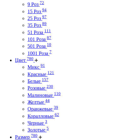
72
9 Роз
94
15 Роз
97
25 Роз
89
35 Роз
111
51 Роза
87
101 Роза
10
501 Роза
7
1001 Роза
780
Цвет
91
Микс
121
Красные
157
Белые
230
Розовые
110
Малиновые
44
Желтые
39
Оранжевые
62
Коралловые
3
Черные
5
Золотые
780
Размер