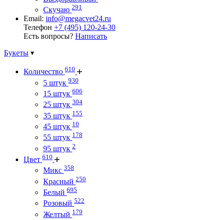
291
Скучаю
Email:
info@megacvet24.ru
Телефон
+7 (495) 120-24-30
Есть вопросы?
Написать
Букеты
610
Количество
930
5 штук
606
15 штук
304
25 штук
155
35 штук
10
45 штук
178
55 штук
2
95 штук
610
Цвет
358
Микс
250
Красный
695
Белый
522
Розовый
179
Желтый