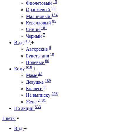
15
Фиолетовый
55
Оранжевый
154
Малиновый
85
Коралловый
101
Синий
7
Черный
610
Вид
6
Авторские
19
Букеты дня
80
Полевые
610
Кому
48
Маме
189
Девушке
5
Коллеге
558
На выписку
2431
Жене
633
По акции
Цветы
Вид