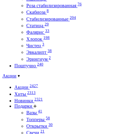
76
Роза стабилизированная
8
Скабиоза
204
Стабилизированные
29
Статица
33
Фалярис
198
Хлопок
3
Чистец
38
Эвкалипт
2
Эрингиум
240
Поштучно
Акции
2427
Акции
2313
Хиты
2321
Новинки
Подарки
41
Вазы
58
Топперы
30
Открытки
21
Свечи