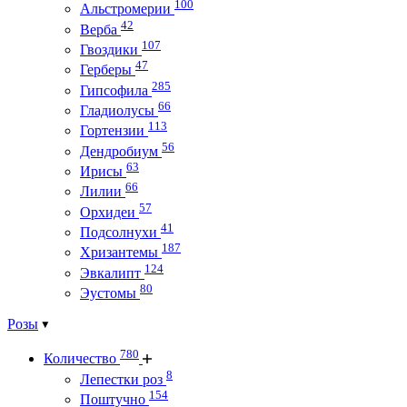
100
Альстромерии
42
Верба
107
Гвоздики
47
Герберы
285
Гипсофила
66
Гладиолусы
113
Гортензии
56
Дендробиум
63
Ирисы
66
Лилии
57
Орхидеи
41
Подсолнухи
187
Хризантемы
124
Эвкалипт
80
Эустомы
Розы
780
Количество
8
Лепестки роз
154
Поштучно