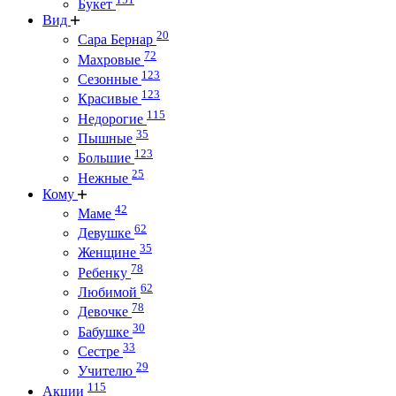
Букет
Вид
20
Сара Бернар
72
Махровые
123
Сезонные
123
Красивые
115
Недорогие
35
Пышные
123
Большие
25
Нежные
Кому
42
Маме
62
Девушке
35
Женщине
78
Ребенку
62
Любимой
78
Девочке
30
Бабушке
33
Сестре
29
Учителю
115
Акции