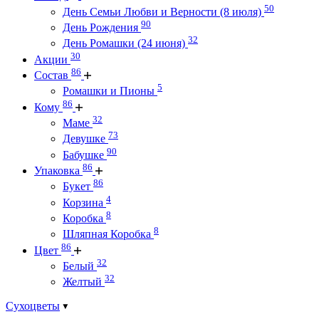
50
День Семьи Любви и Верности (8 июля)
90
День Рождения
32
День Ромашки (24 июня)
30
Акции
86
Состав
5
Ромашки и Пионы
86
Кому
32
Маме
73
Девушке
90
Бабушке
86
Упаковка
86
Букет
4
Корзина
8
Коробка
8
Шляпная Коробка
86
Цвет
32
Белый
32
Желтый
Сухоцветы