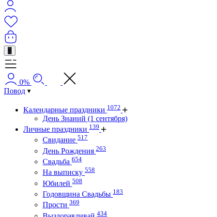
+
0%
Повод
1072
Календарные праздники
День Знаний (1 сентября)
139
Личные праздники
517
Свидание
263
День Рождения
654
Свадьба
558
На выписку
508
Юбилей
183
Годовщина Свадьбы
369
Прости
434
Выздоравливай