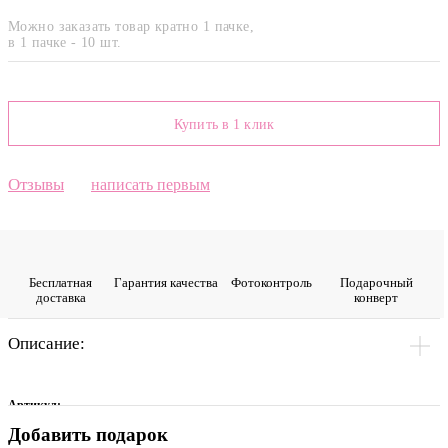
Можно заказать товар кратно 1 пачке,
в 1 пачке - 10 шт.
Купить в 1 клик
Отзывы
написать первым
Бесплатная
Гарантия качества
Фото­контроль
Подарочный
доставка
конверт
Описание:
Артикул:
Добавить подарок
0005324