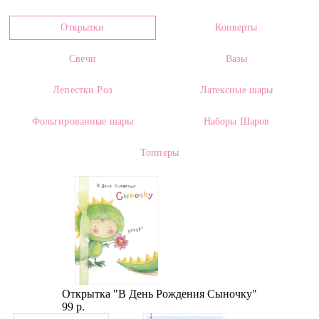
Цвет
Открытки
Конверты
Оранжевый
Свечи
Вазы
Размеры:
Высота:
5.00 см
Ширина:
от 5.00 см
Лепестки Роз
Латексные шары
Страна производителя:
Фольгированные шары
Наборы Шаров
Россия, Голландия
Топперы
Сорт:
Mix
Категории:
Декор для букетов
,
Декоративные фрукты
,
Сухоцветы
Открытка "В День Рождения Сыночку"
99 р.