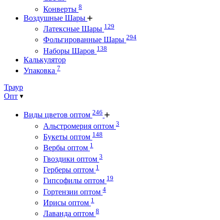
8
Конверты
Воздушные Шары
129
Латексные Шары
294
Фольгированные Шары
138
Наборы Шаров
Калькулятор
7
Упаковка
Траур
Опт
246
Виды цветов оптом
3
Альстромерия оптом
148
Букеты оптом
1
Вербы оптом
3
Гвоздики оптом
1
Герберы оптом
19
Гипсофилы оптом
4
Гортензии оптом
1
Ирисы оптом
8
Лаванда оптом