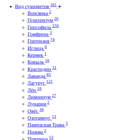
281
Вид сухоцветов
2
Ворсянка
20
Гелихризум
259
Гипсофила
3
Гомфрена
74
Гортензия
6
Иглица
1
Кермек
16
Ковыль
31
Краспедии
85
Лаванда
121
Лагурус
19
Лён
27
Лимониум
2
Лунария
36
Овёс
13
Озотамнус
5
Пампасная Трава
2
Пижма
53
Пшеница