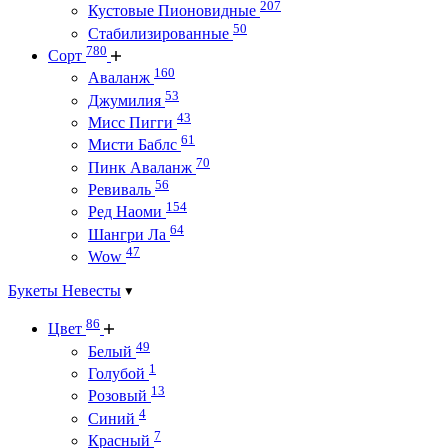
207
Кустовые Пионовидные
50
Стабилизированные
780
Сорт
160
Аваланж
53
Джумилия
43
Мисс Пигги
61
Мисти Баблс
70
Пинк Аваланж
56
Ревиваль
154
Ред Наоми
64
Шангри Ла
47
Wow
Букеты Невесты
86
Цвет
49
Белый
1
Голубой
13
Розовый
4
Синий
7
Красный