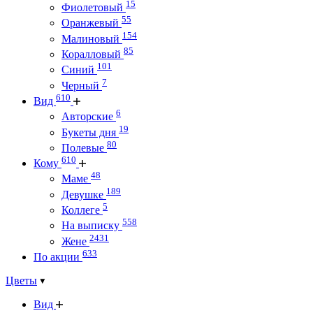
15
Фиолетовый
55
Оранжевый
154
Малиновый
85
Коралловый
101
Синий
7
Черный
610
Вид
6
Авторские
19
Букеты дня
80
Полевые
610
Кому
48
Маме
189
Девушке
5
Коллеге
558
На выписку
2431
Жене
633
По акции
Цветы
Вид