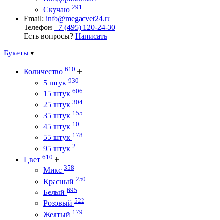
291
Скучаю
Email:
info@megacvet24.ru
Телефон
+7 (495) 120-24-30
Есть вопросы?
Написать
Букеты
610
Количество
930
5 штук
606
15 штук
304
25 штук
155
35 штук
10
45 штук
178
55 штук
2
95 штук
610
Цвет
358
Микс
250
Красный
695
Белый
522
Розовый
179
Желтый