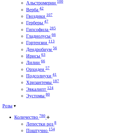
100
Альстромерии
42
Верба
107
Гвоздики
47
Герберы
285
Гипсофила
66
Гладиолусы
113
Гортензии
56
Дендробиум
63
Ирисы
66
Лилии
57
Орхидеи
41
Подсолнухи
187
Хризантемы
124
Эвкалипт
80
Эустомы
Розы
780
Количество
8
Лепестки роз
154
Поштучно