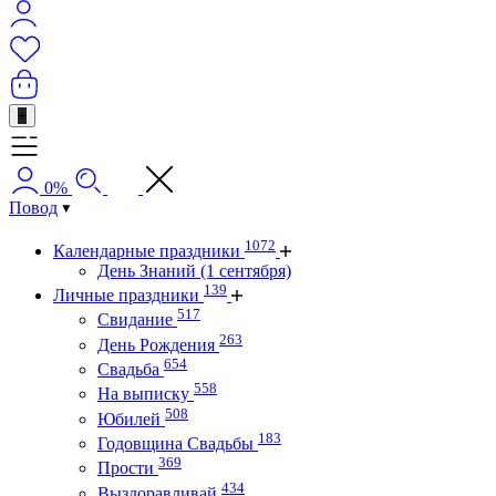
+
0%
Повод
1072
Календарные праздники
День Знаний (1 сентября)
139
Личные праздники
517
Свидание
263
День Рождения
654
Свадьба
558
На выписку
508
Юбилей
183
Годовщина Свадьбы
369
Прости
434
Выздоравливай