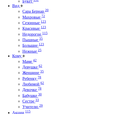
Букет
Вид
20
Сара Бернар
72
Махровые
123
Сезонные
123
Красивые
115
Недорогие
35
Пышные
123
Большие
25
Нежные
Кому
42
Маме
62
Девушке
35
Женщине
78
Ребенку
62
Любимой
78
Девочке
30
Бабушке
33
Сестре
29
Учителю
115
Акции