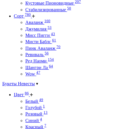
207
Кустовые Пионовидные
50
Стабилизированные
780
Сорт
160
Аваланж
53
Джумилия
43
Мисс Пигги
61
Мисти Баблс
70
Пинк Аваланж
56
Ревиваль
154
Ред Наоми
64
Шангри Ла
47
Wow
Букеты Невесты
86
Цвет
49
Белый
1
Голубой
13
Розовый
4
Синий
7
Красный