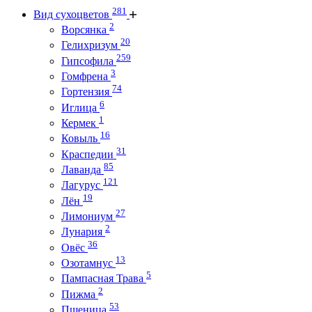
281
Вид сухоцветов
2
Ворсянка
20
Гелихризум
259
Гипсофила
3
Гомфрена
74
Гортензия
6
Иглица
1
Кермек
16
Ковыль
31
Краспедии
85
Лаванда
121
Лагурус
19
Лён
27
Лимониум
2
Лунария
36
Овёс
13
Озотамнус
5
Пампасная Трава
2
Пижма
53
Пшеница