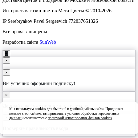
Доставка цветов и подарков по Москве и Московской области
Интернет-магазин цветов Мега Цветы © 2010-
2026
.
IP Serebryakov Pavel Sergeevich 772837651326
Все права защищены
Разработка сайта
SunWeb
+
×
×
Вы успешно оформили подписку!
×
Данный email уже подписан на рассылку
Мы используем cookies для быстрой и удобной работы сайта. Продолжая
пользоваться сайтом, вы принимаете
условия обработки персональных
×
данных
и соглашаетесь с
политикой использования файлов cookies
.
Принять
Проверьте правильность ввода