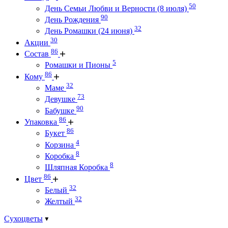
50
День Семьи Любви и Верности (8 июля)
90
День Рождения
32
День Ромашки (24 июня)
30
Акции
86
Состав
5
Ромашки и Пионы
86
Кому
32
Маме
73
Девушке
90
Бабушке
86
Упаковка
86
Букет
4
Корзина
8
Коробка
8
Шляпная Коробка
86
Цвет
32
Белый
32
Желтый
Сухоцветы