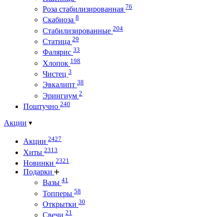
76
Роза стабилизированная
8
Скабиоза
204
Стабилизированные
29
Статица
33
Фалярис
198
Хлопок
3
Чистец
38
Эвкалипт
2
Эрингиум
240
Поштучно
Акции
2427
Акции
2313
Хиты
2321
Новинки
Подарки
41
Вазы
58
Топперы
30
Открытки
21
Свечи