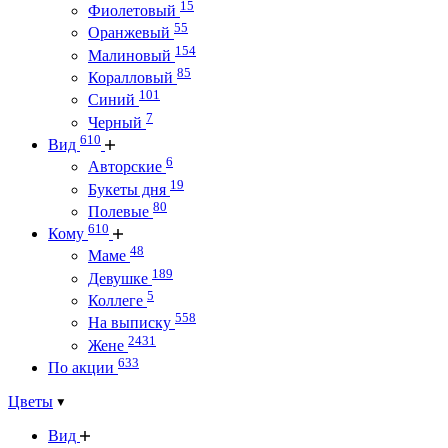
15
Фиолетовый
55
Оранжевый
154
Малиновый
85
Коралловый
101
Синий
7
Черный
610
Вид
6
Авторские
19
Букеты дня
80
Полевые
610
Кому
48
Маме
189
Девушке
5
Коллеге
558
На выписку
2431
Жене
633
По акции
Цветы
Вид