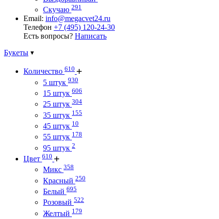
291
Скучаю
Email:
info@megacvet24.ru
Телефон
+7 (495) 120-24-30
Есть вопросы?
Написать
Букеты
610
Количество
930
5 штук
606
15 штук
304
25 штук
155
35 штук
10
45 штук
178
55 штук
2
95 штук
610
Цвет
358
Микс
250
Красный
695
Белый
522
Розовый
179
Желтый