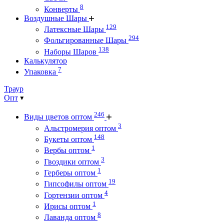
8
Конверты
Воздушные Шары
129
Латексные Шары
294
Фольгированные Шары
138
Наборы Шаров
Калькулятор
7
Упаковка
Траур
Опт
246
Виды цветов оптом
3
Альстромерия оптом
148
Букеты оптом
1
Вербы оптом
3
Гвоздики оптом
1
Герберы оптом
19
Гипсофилы оптом
4
Гортензии оптом
1
Ирисы оптом
8
Лаванда оптом