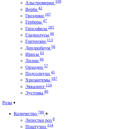
100
Альстромерии
42
Верба
107
Гвоздики
47
Герберы
285
Гипсофила
66
Гладиолусы
113
Гортензии
56
Дендробиум
63
Ирисы
66
Лилии
57
Орхидеи
41
Подсолнухи
187
Хризантемы
124
Эвкалипт
80
Эустомы
Розы
780
Количество
8
Лепестки роз
154
Поштучно