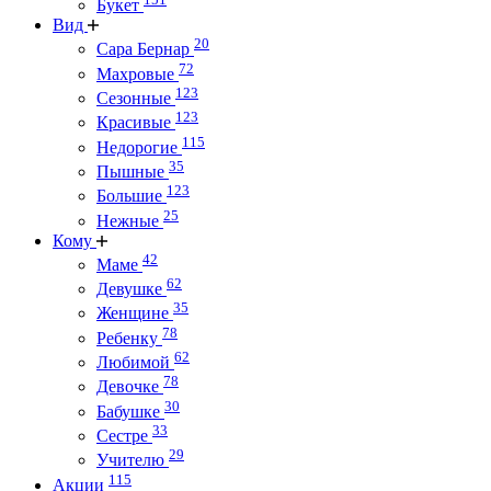
Букет
Вид
20
Сара Бернар
72
Махровые
123
Сезонные
123
Красивые
115
Недорогие
35
Пышные
123
Большие
25
Нежные
Кому
42
Маме
62
Девушке
35
Женщине
78
Ребенку
62
Любимой
78
Девочке
30
Бабушке
33
Сестре
29
Учителю
115
Акции