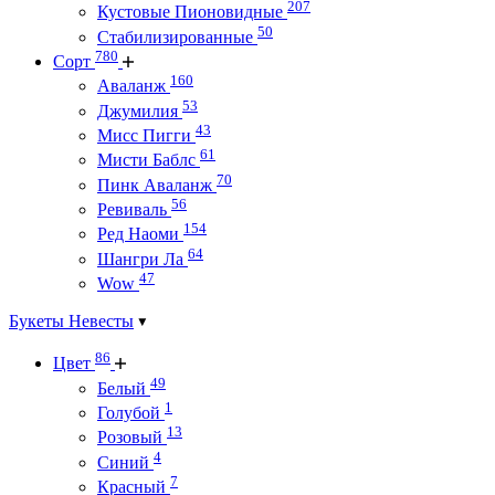
207
Кустовые Пионовидные
50
Стабилизированные
780
Сорт
160
Аваланж
53
Джумилия
43
Мисс Пигги
61
Мисти Баблс
70
Пинк Аваланж
56
Ревиваль
154
Ред Наоми
64
Шангри Ла
47
Wow
Букеты Невесты
86
Цвет
49
Белый
1
Голубой
13
Розовый
4
Синий
7
Красный