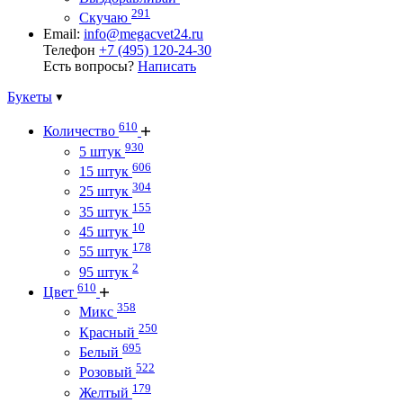
291
Скучаю
Email:
info@megacvet24.ru
Телефон
+7 (495) 120-24-30
Есть вопросы?
Написать
Букеты
610
Количество
930
5 штук
606
15 штук
304
25 штук
155
35 штук
10
45 штук
178
55 штук
2
95 штук
610
Цвет
358
Микс
250
Красный
695
Белый
522
Розовый
179
Желтый