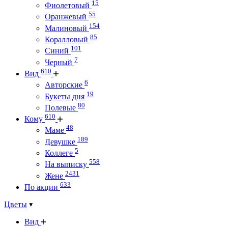
15
Фиолетовый
55
Оранжевый
154
Малиновый
85
Коралловый
101
Синий
7
Черный
610
Вид
6
Авторские
19
Букеты дня
80
Полевые
610
Кому
48
Маме
189
Девушке
5
Коллеге
558
На выписку
2431
Жене
633
По акции
Цветы
Вид