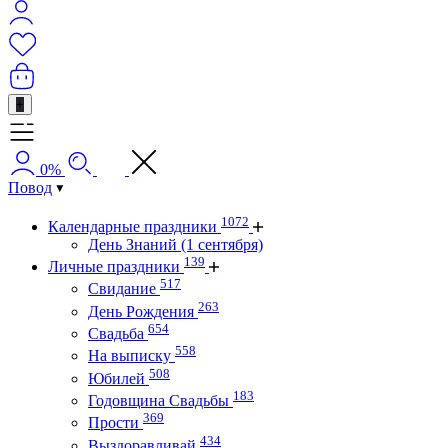
+
0%
Повод
1072
Календарные праздники
День Знаний (1 сентября)
139
Личные праздники
517
Свидание
263
День Рождения
654
Свадьба
558
На выписку
508
Юбилей
183
Годовщина Свадьбы
369
Прости
434
Выздоравливай