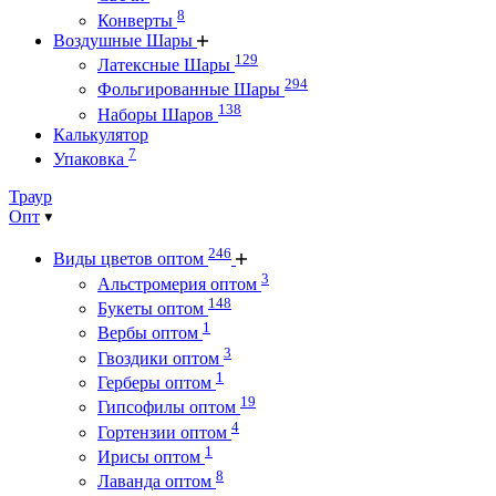
8
Конверты
Воздушные Шары
129
Латексные Шары
294
Фольгированные Шары
138
Наборы Шаров
Калькулятор
7
Упаковка
Траур
Опт
246
Виды цветов оптом
3
Альстромерия оптом
148
Букеты оптом
1
Вербы оптом
3
Гвоздики оптом
1
Герберы оптом
19
Гипсофилы оптом
4
Гортензии оптом
1
Ирисы оптом
8
Лаванда оптом