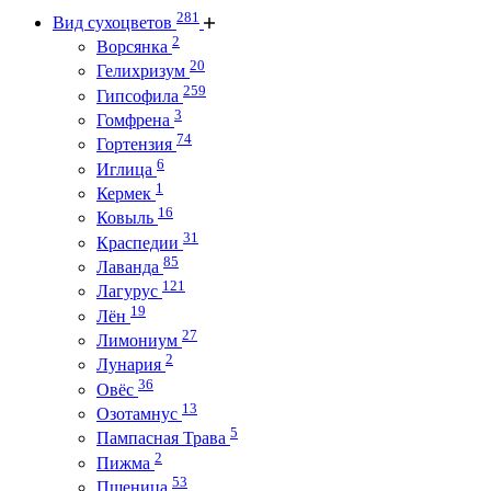
281
Вид сухоцветов
2
Ворсянка
20
Гелихризум
259
Гипсофила
3
Гомфрена
74
Гортензия
6
Иглица
1
Кермек
16
Ковыль
31
Краспедии
85
Лаванда
121
Лагурус
19
Лён
27
Лимониум
2
Лунария
36
Овёс
13
Озотамнус
5
Пампасная Трава
2
Пижма
53
Пшеница