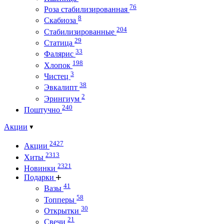
76
Роза стабилизированная
8
Скабиоза
204
Стабилизированные
29
Статица
33
Фалярис
198
Хлопок
3
Чистец
38
Эвкалипт
2
Эрингиум
240
Поштучно
Акции
2427
Акции
2313
Хиты
2321
Новинки
Подарки
41
Вазы
58
Топперы
30
Открытки
21
Свечи