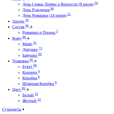
50
День Семьи Любви и Верности (8 июля)
90
День Рождения
32
День Ромашки (24 июня)
30
Акции
86
Состав
5
Ромашки и Пионы
86
Кому
32
Маме
73
Девушке
90
Бабушке
86
Упаковка
86
Букет
4
Корзина
8
Коробка
8
Шляпная Коробка
86
Цвет
32
Белый
32
Желтый
Сухоцветы