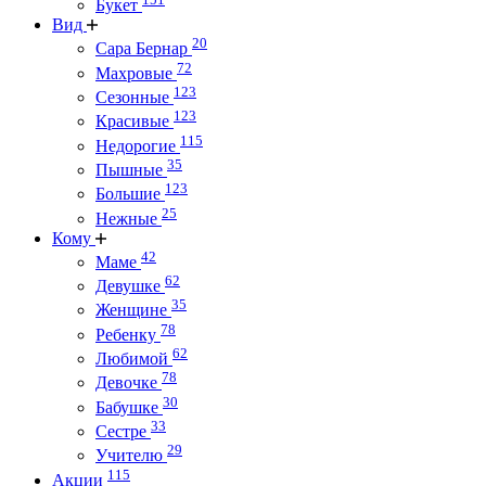
Букет
Вид
20
Сара Бернар
72
Махровые
123
Сезонные
123
Красивые
115
Недорогие
35
Пышные
123
Большие
25
Нежные
Кому
42
Маме
62
Девушке
35
Женщине
78
Ребенку
62
Любимой
78
Девочке
30
Бабушке
33
Сестре
29
Учителю
115
Акции