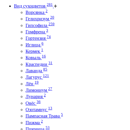
281
Вид сухоцветов
2
Ворсянка
20
Гелихризум
259
Гипсофила
3
Гомфрена
74
Гортензия
6
Иглица
1
Кермек
16
Ковыль
31
Краспедии
85
Лаванда
121
Лагурус
19
Лён
27
Лимониум
2
Лунария
36
Овёс
13
Озотамнус
5
Пампасная Трава
2
Пижма
53
Пшеница