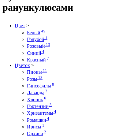
ранункулюсами
Цвет
>
49
Белый
1
Голубой
13
Розовый
4
Синий
7
Красный
Цветок
>
11
Пионы
13
Розы
8
Гипсофилы
3
Лаванда
6
Хлопок
3
Гортензии
4
Хризантемы
4
Ромашки
1
Ирисы
2
Орхиеи