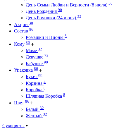
50
День Семьи Любви и Верности (8 июля)
90
День Рождения
32
День Ромашки (24 июня)
30
Акции
86
Состав
5
Ромашки и Пионы
86
Кому
32
Маме
73
Девушке
90
Бабушке
86
Упаковка
86
Букет
4
Корзина
8
Коробка
8
Шляпная Коробка
86
Цвет
32
Белый
32
Желтый
Сухоцветы