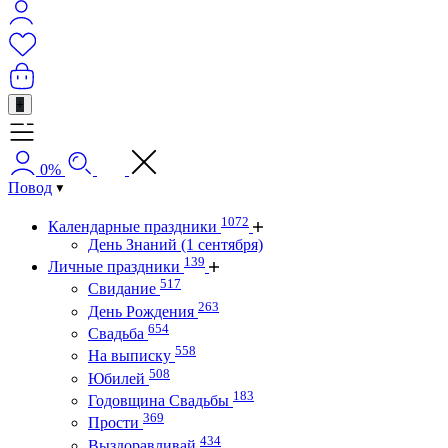
+
0%
Повод
1072
Календарные праздники
День Знаний (1 сентября)
139
Личные праздники
517
Свидание
263
День Рождения
654
Свадьба
558
На выписку
508
Юбилей
183
Годовщина Свадьбы
369
Прости
434
Выздоравливай