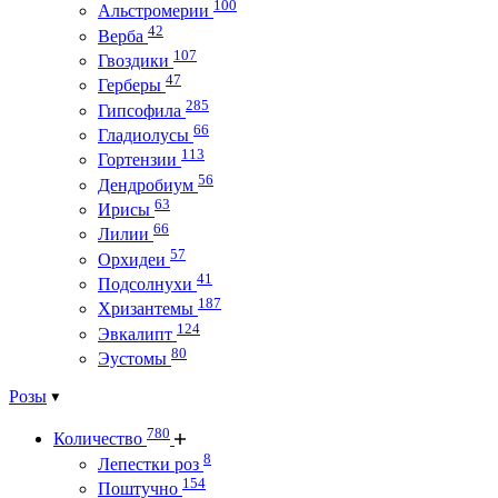
100
Альстромерии
42
Верба
107
Гвоздики
47
Герберы
285
Гипсофила
66
Гладиолусы
113
Гортензии
56
Дендробиум
63
Ирисы
66
Лилии
57
Орхидеи
41
Подсолнухи
187
Хризантемы
124
Эвкалипт
80
Эустомы
Розы
780
Количество
8
Лепестки роз
154
Поштучно