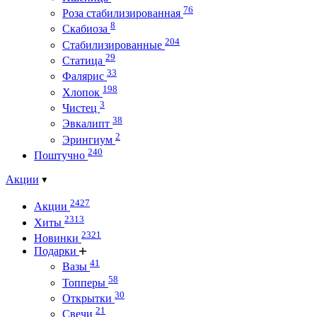
76
Роза стабилизированная
8
Скабиоза
204
Стабилизированные
29
Статица
33
Фалярис
198
Хлопок
3
Чистец
38
Эвкалипт
2
Эрингиум
240
Поштучно
Акции
2427
Акции
2313
Хиты
2321
Новинки
Подарки
41
Вазы
58
Топперы
30
Открытки
21
Свечи