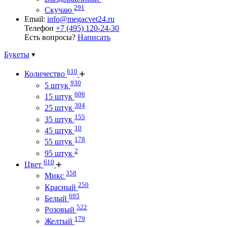
291
Скучаю
Email:
info@megacvet24.ru
Телефон
+7 (495) 120-24-30
Есть вопросы?
Написать
Букеты
610
Количество
930
5 штук
606
15 штук
304
25 штук
155
35 штук
10
45 штук
178
55 штук
2
95 штук
610
Цвет
358
Микс
250
Красный
695
Белый
522
Розовый
179
Желтый