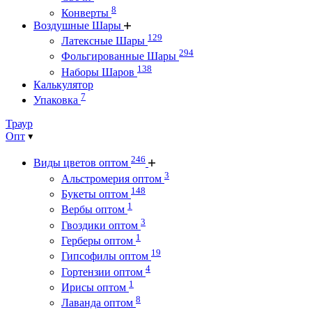
8
Конверты
Воздушные Шары
129
Латексные Шары
294
Фольгированные Шары
138
Наборы Шаров
Калькулятор
7
Упаковка
Траур
Опт
246
Виды цветов оптом
3
Альстромерия оптом
148
Букеты оптом
1
Вербы оптом
3
Гвоздики оптом
1
Герберы оптом
19
Гипсофилы оптом
4
Гортензии оптом
1
Ирисы оптом
8
Лаванда оптом