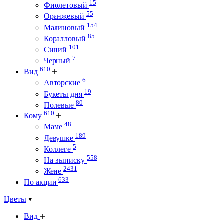
15
Фиолетовый
55
Оранжевый
154
Малиновый
85
Коралловый
101
Синий
7
Черный
610
Вид
6
Авторские
19
Букеты дня
80
Полевые
610
Кому
48
Маме
189
Девушке
5
Коллеге
558
На выписку
2431
Жене
633
По акции
Цветы
Вид