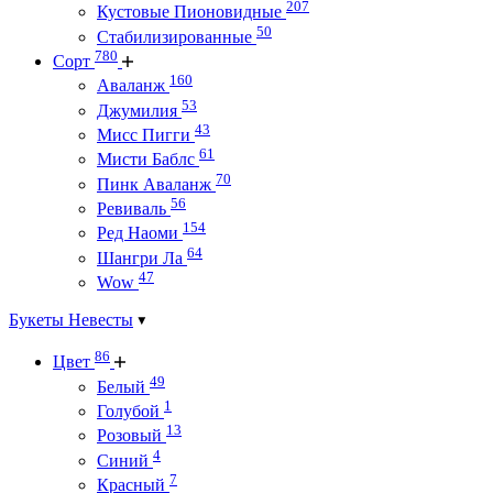
207
Кустовые Пионовидные
50
Стабилизированные
780
Сорт
160
Аваланж
53
Джумилия
43
Мисс Пигги
61
Мисти Баблс
70
Пинк Аваланж
56
Ревиваль
154
Ред Наоми
64
Шангри Ла
47
Wow
Букеты Невесты
86
Цвет
49
Белый
1
Голубой
13
Розовый
4
Синий
7
Красный