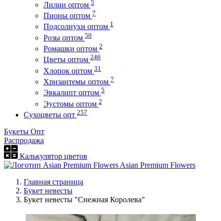
5
Лилии оптом
7
Пионы оптом
1
Подсолнухи оптом
50
Розы оптом
2
Ромашки оптом
246
Цветы оптом
31
Хлопок оптом
7
Хризантемы оптом
5
Эвкалипт оптом
2
Эустомы оптом
257
Сухоцветы опт
Букеты Опт
Распродажа
Калькулятор цветов
Asian Premium Flowers
Главная страница
Букет невесты
Букет невесты "Снежная Королева"