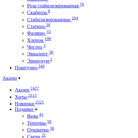
76
Роза стабилизированная
8
Скабиоза
204
Стабилизированные
29
Статица
33
Фалярис
198
Хлопок
3
Чистец
38
Эвкалипт
2
Эрингиум
240
Поштучно
Акции
2427
Акции
2313
Хиты
2321
Новинки
Подарки
41
Вазы
58
Топперы
30
Открытки
21
Свечи