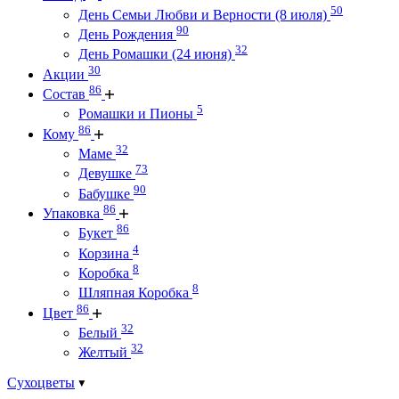
50
День Семьи Любви и Верности (8 июля)
90
День Рождения
32
День Ромашки (24 июня)
30
Акции
86
Состав
5
Ромашки и Пионы
86
Кому
32
Маме
73
Девушке
90
Бабушке
86
Упаковка
86
Букет
4
Корзина
8
Коробка
8
Шляпная Коробка
86
Цвет
32
Белый
32
Желтый
Сухоцветы