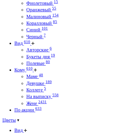
15
Фиолетовый
55
Оранжевый
154
Малиновый
85
Коралловый
101
Синий
7
Черный
610
Вид
6
Авторские
19
Букеты дня
80
Полевые
610
Кому
48
Маме
189
Девушке
5
Коллеге
558
На выписку
2431
Жене
633
По акции
Цветы
Вид