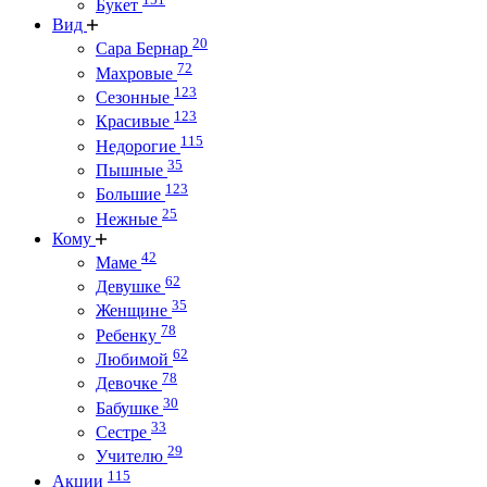
Букет
Вид
20
Сара Бернар
72
Махровые
123
Сезонные
123
Красивые
115
Недорогие
35
Пышные
123
Большие
25
Нежные
Кому
42
Маме
62
Девушке
35
Женщине
78
Ребенку
62
Любимой
78
Девочке
30
Бабушке
33
Сестре
29
Учителю
115
Акции