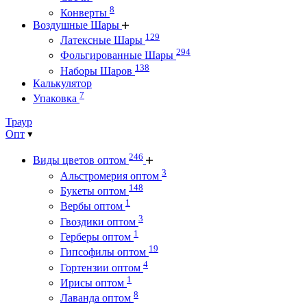
8
Конверты
Воздушные Шары
129
Латексные Шары
294
Фольгированные Шары
138
Наборы Шаров
Калькулятор
7
Упаковка
Траур
Опт
246
Виды цветов оптом
3
Альстромерия оптом
148
Букеты оптом
1
Вербы оптом
3
Гвоздики оптом
1
Герберы оптом
19
Гипсофилы оптом
4
Гортензии оптом
1
Ирисы оптом
8
Лаванда оптом