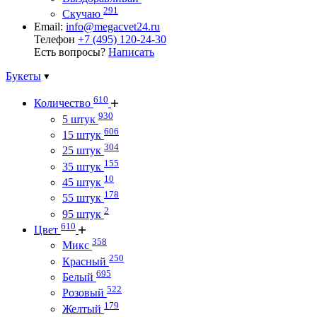
291
Скучаю
Email:
info@megacvet24.ru
Телефон
+7 (495) 120-24-30
Есть вопросы?
Написать
Букеты
610
Количество
930
5 штук
606
15 штук
304
25 штук
155
35 штук
10
45 штук
178
55 штук
2
95 штук
610
Цвет
358
Микс
250
Красный
695
Белый
522
Розовый
179
Желтый