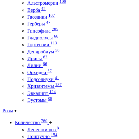
100
Альстромерии
42
Верба
107
Гвоздики
47
Герберы
285
Гипсофила
66
Гладиолусы
113
Гортензии
56
Дендробиум
63
Ирисы
66
Лилии
57
Орхидеи
41
Подсолнухи
187
Хризантемы
124
Эвкалипт
80
Эустомы
Розы
780
Количество
8
Лепестки роз
154
Поштучно