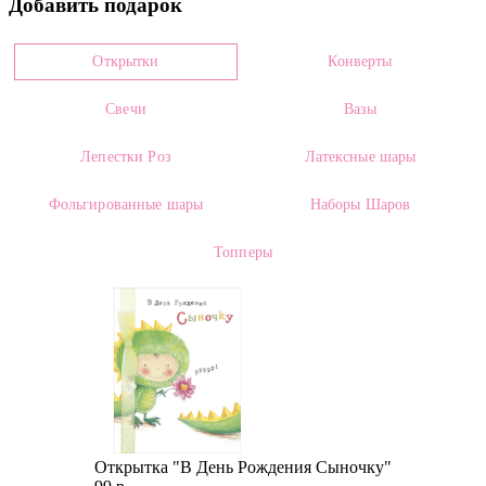
Добавить подарок
0000352
Цвет
Открытки
Конверты
Белый
Свечи
Вазы
Размеры: *
Высота:
25.00 см
Ширина:
от 20.00 см
Лепестки Роз
Латексные шары
* - Размеры приводятся в информационных целях и могут меняться в
Фольгированные шары
Наборы Шаров
зависимости от плотности сборки и упаковки.
Топперы
Состав:
Позиции могут меняться на усмотрение флориста
Категории:
Букет невесты
,
Гипсофилы
О цветке:
Открытка "В День Рождения Сыночку"