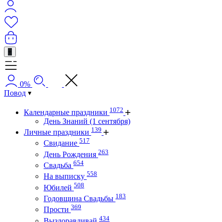
+
0%
Повод
1072
Календарные праздники
День Знаний (1 сентября)
139
Личные праздники
517
Свидание
263
День Рождения
654
Свадьба
558
На выписку
508
Юбилей
183
Годовщина Свадьбы
369
Прости
434
Выздоравливай