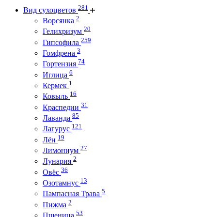
281
Вид сухоцветов
2
Ворсянка
20
Гелихризум
259
Гипсофила
3
Гомфрена
74
Гортензия
6
Иглица
1
Кермек
16
Ковыль
31
Краспедии
85
Лаванда
121
Лагурус
19
Лён
27
Лимониум
2
Лунария
36
Овёс
13
Озотамнус
5
Пампасная Трава
2
Пижма
53
Пшеница