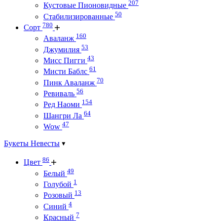
207
Кустовые Пионовидные
50
Стабилизированные
780
Сорт
160
Аваланж
53
Джумилия
43
Мисс Пигги
61
Мисти Баблс
70
Пинк Аваланж
56
Ревиваль
154
Ред Наоми
64
Шангри Ла
47
Wow
Букеты Невесты
86
Цвет
49
Белый
1
Голубой
13
Розовый
4
Синий
7
Красный