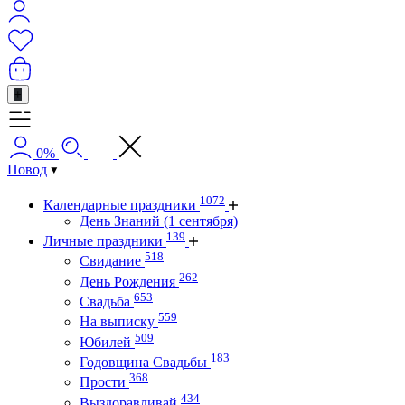
+
0%
Повод
1072
Календарные праздники
День Знаний (1 сентября)
139
Личные праздники
518
Свидание
262
День Рождения
653
Свадьба
559
На выписку
509
Юбилей
183
Годовщина Свадьбы
368
Прости
434
Выздоравливай