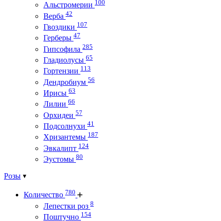
100
Альстромерии
42
Верба
107
Гвоздики
47
Герберы
285
Гипсофила
65
Гладиолусы
113
Гортензии
56
Дендробиум
63
Ирисы
66
Лилии
57
Орхидеи
41
Подсолнухи
187
Хризантемы
124
Эвкалипт
80
Эустомы
Розы
780
Количество
8
Лепестки роз
154
Поштучно