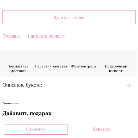
Купить в 1 клик
Отзывы
написать первым
Бесплатная
Гарантия качества
Фото­контроль
Подарочный
доставка
конверт
Описание букета:
Артикул:
Добавить подарок
0017848
Цвет
Открытки
Конверты
Микс