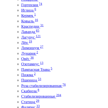
74
Гортензия
6
Иглица
1
Кермек
16
Ковыль
31
Краспедии
85
Лаванда
121
Лагурус
19
Лён
27
Лимониум
2
Лунария
36
Овёс
13
Озотамнус
5
Пампасная Трава
2
Пижма
53
Пшеница
76
Роза стабилизированная
8
Скабиоза
204
Стабилизированные
29
Статица
33
Фалярис