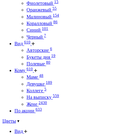
15
Фиолетовый
55
Оранжевый
154
Малиновый
86
Коралловый
101
Синий
7
Черный
610
Вид
6
Авторские
19
Букеты дня
80
Полевые
610
Кому
48
Маме
189
Девушке
5
Коллеге
559
На выписку
2430
Жене
633
По акции
Цветы
Вид