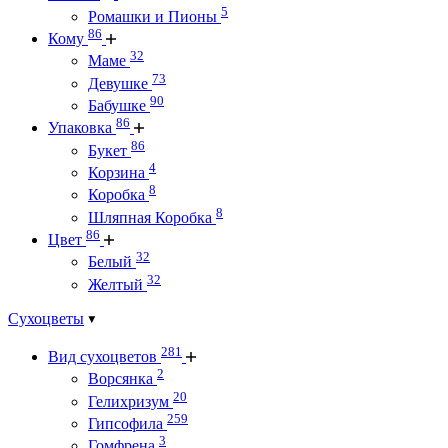
5
Ромашки и Пионы
86
Кому
32
Маме
73
Девушке
90
Бабушке
86
Упаковка
86
Букет
4
Корзина
8
Коробка
8
Шляпная Коробка
86
Цвет
32
Белый
32
Желтый
Сухоцветы
281
Вид сухоцветов
2
Ворсянка
20
Гелихризум
259
Гипсофила
3
Гомфрена