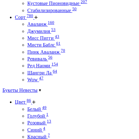
207
Кустовые Пионовидные
50
Стабилизированные
780
Сорт
160
Аваланж
53
Джумилия
43
Мисс Пигги
61
Мисти Баблс
70
Пинк Аваланж
56
Ревиваль
154
Ред Наоми
64
Шангри Ла
47
Wow
Букеты Невесты
86
Цвет
49
Белый
1
Голубой
13
Розовый
4
Синий
7
Красный