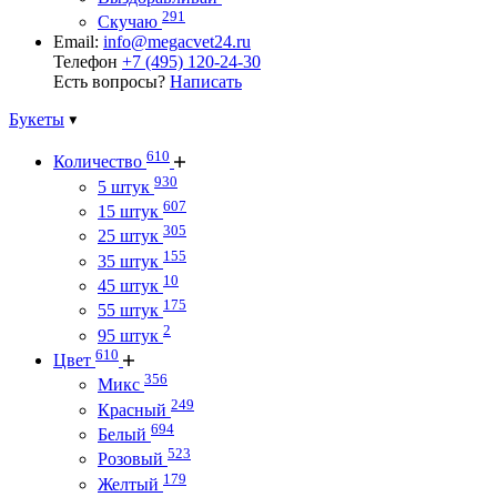
291
Скучаю
Email:
info@megacvet24.ru
Телефон
+7 (495) 120-24-30
Есть вопросы?
Написать
Букеты
610
Количество
930
5 штук
607
15 штук
305
25 штук
155
35 штук
10
45 штук
175
55 штук
2
95 штук
610
Цвет
356
Микс
249
Красный
694
Белый
523
Розовый
179
Желтый