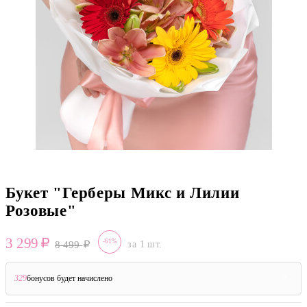
Букет "Герберы Микс и Лилии
Розовые"
3 299
-61%
8 499
за 1 шт.
329
бонусов будет начислено
?