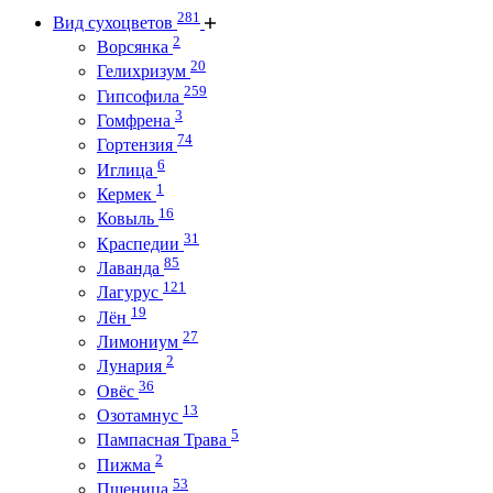
281
Вид сухоцветов
2
Ворсянка
20
Гелихризум
259
Гипсофила
3
Гомфрена
74
Гортензия
6
Иглица
1
Кермек
16
Ковыль
31
Краспедии
85
Лаванда
121
Лагурус
19
Лён
27
Лимониум
2
Лунария
36
Овёс
13
Озотамнус
5
Пампасная Трава
2
Пижма
53
Пшеница