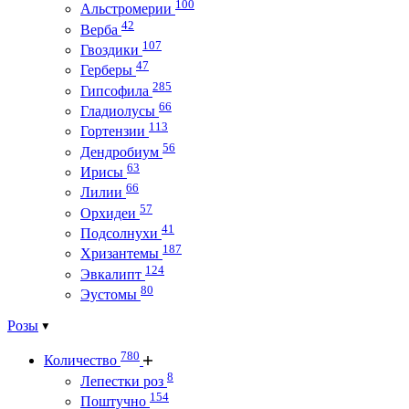
100
Альстромерии
42
Верба
107
Гвоздики
47
Герберы
285
Гипсофила
66
Гладиолусы
113
Гортензии
56
Дендробиум
63
Ирисы
66
Лилии
57
Орхидеи
41
Подсолнухи
187
Хризантемы
124
Эвкалипт
80
Эустомы
Розы
780
Количество
8
Лепестки роз
154
Поштучно