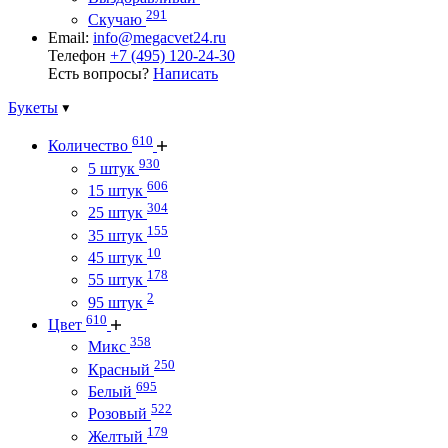
291
Скучаю
Email:
info@megacvet24.ru
Телефон
+7 (495) 120-24-30
Есть вопросы?
Написать
Букеты
610
Количество
930
5 штук
606
15 штук
304
25 штук
155
35 штук
10
45 штук
178
55 штук
2
95 штук
610
Цвет
358
Микс
250
Красный
695
Белый
522
Розовый
179
Желтый