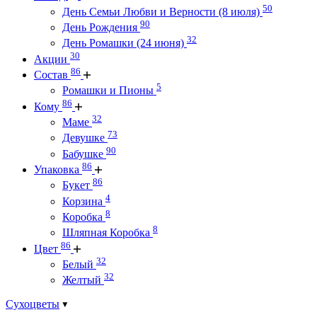
50
День Семьи Любви и Верности (8 июля)
90
День Рождения
32
День Ромашки (24 июня)
30
Акции
86
Состав
5
Ромашки и Пионы
86
Кому
32
Маме
73
Девушке
90
Бабушке
86
Упаковка
86
Букет
4
Корзина
8
Коробка
8
Шляпная Коробка
86
Цвет
32
Белый
32
Желтый
Сухоцветы