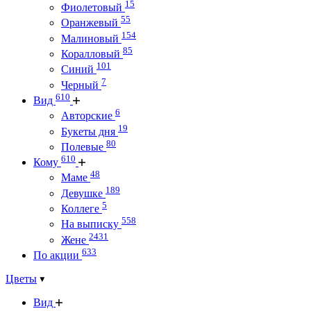
15
Фиолетовый
55
Оранжевый
154
Малиновый
85
Коралловый
101
Синий
7
Черный
610
Вид
6
Авторские
19
Букеты дня
80
Полевые
610
Кому
48
Маме
189
Девушке
5
Коллеге
558
На выписку
2431
Жене
633
По акции
Цветы
Вид