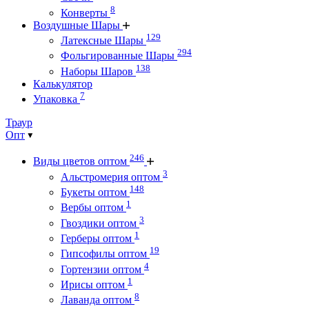
8
Конверты
Воздушные Шары
129
Латексные Шары
294
Фольгированные Шары
138
Наборы Шаров
Калькулятор
7
Упаковка
Траур
Опт
246
Виды цветов оптом
3
Альстромерия оптом
148
Букеты оптом
1
Вербы оптом
3
Гвоздики оптом
1
Герберы оптом
19
Гипсофилы оптом
4
Гортензии оптом
1
Ирисы оптом
8
Лаванда оптом