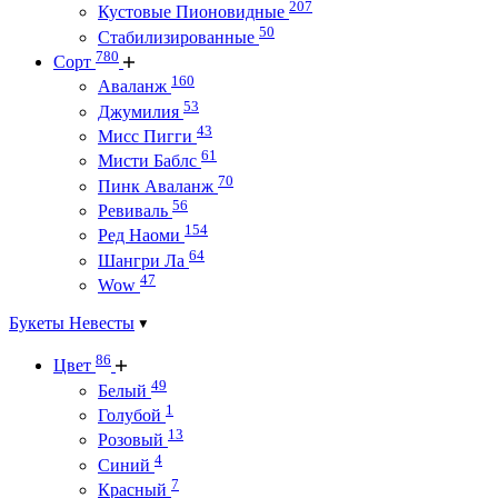
207
Кустовые Пионовидные
50
Стабилизированные
780
Сорт
160
Аваланж
53
Джумилия
43
Мисс Пигги
61
Мисти Баблс
70
Пинк Аваланж
56
Ревиваль
154
Ред Наоми
64
Шангри Ла
47
Wow
Букеты Невесты
86
Цвет
49
Белый
1
Голубой
13
Розовый
4
Синий
7
Красный