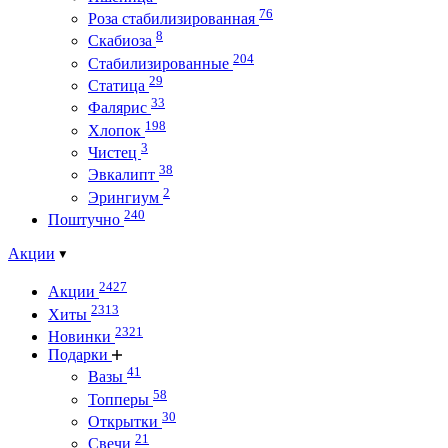
76
Роза стабилизированная
8
Скабиоза
204
Стабилизированные
29
Статица
33
Фалярис
198
Хлопок
3
Чистец
38
Эвкалипт
2
Эрингиум
240
Поштучно
Акции
2427
Акции
2313
Хиты
2321
Новинки
Подарки
41
Вазы
58
Топперы
30
Открытки
21
Свечи