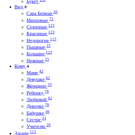
Букет
Вид
20
Сара Бернар
72
Махровые
123
Сезонные
123
Красивые
115
Недорогие
35
Пышные
123
Большие
25
Нежные
Кому
42
Маме
62
Девушке
35
Женщине
78
Ребенку
62
Любимой
78
Девочке
30
Бабушке
33
Сестре
29
Учителю
115
Акции