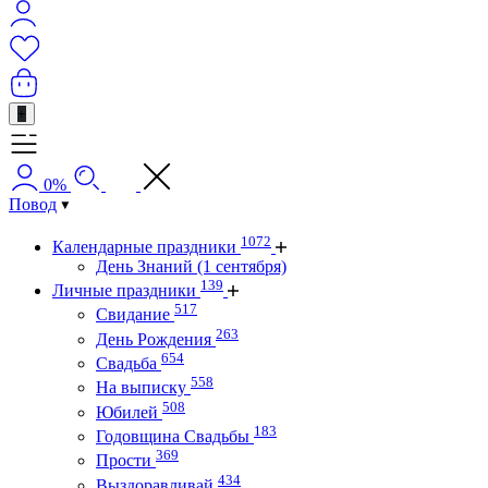
+
0%
Повод
1072
Календарные праздники
День Знаний (1 сентября)
139
Личные праздники
517
Свидание
263
День Рождения
654
Свадьба
558
На выписку
508
Юбилей
183
Годовщина Свадьбы
369
Прости
434
Выздоравливай