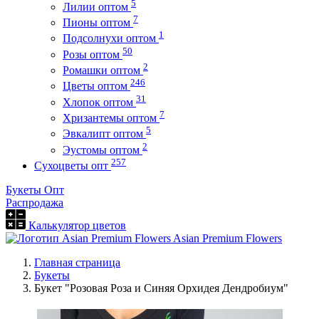
5
Лилии оптом
7
Пионы оптом
1
Подсолнухи оптом
50
Розы оптом
2
Ромашки оптом
246
Цветы оптом
31
Хлопок оптом
7
Хризантемы оптом
5
Эвкалипт оптом
2
Эустомы оптом
257
Сухоцветы опт
Букеты Опт
Распродажа
Калькулятор цветов
Asian Premium Flowers
Главная страница
Букеты
Букет "Розовая Роза и Синяя Орхидея Дендробиум"