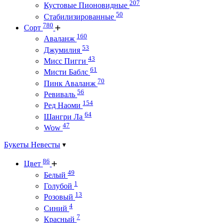
207
Кустовые Пионовидные
50
Стабилизированные
780
Сорт
160
Аваланж
53
Джумилия
43
Мисс Пигги
61
Мисти Баблс
70
Пинк Аваланж
56
Ревиваль
154
Ред Наоми
64
Шангри Ла
47
Wow
Букеты Невесты
86
Цвет
49
Белый
1
Голубой
13
Розовый
4
Синий
7
Красный