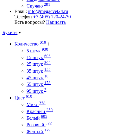
291
Скучаю
Email:
info@megacvet24.ru
Телефон
+7 (495) 120-24-30
Есть вопросы?
Написать
Букеты
610
Количество
930
5 штук
606
15 штук
304
25 штук
155
35 штук
10
45 штук
178
55 штук
2
95 штук
610
Цвет
358
Микс
250
Красный
695
Белый
522
Розовый
179
Желтый