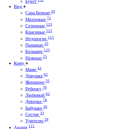
Букет
Вид
20
Сара Бернар
72
Махровые
123
Сезонные
123
Красивые
115
Недорогие
35
Пышные
123
Большие
25
Нежные
Кому
42
Маме
62
Девушке
35
Женщине
78
Ребенку
62
Любимой
78
Девочке
30
Бабушке
33
Сестре
29
Учителю
115
Акции