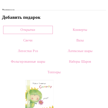
Артикул:
Добавить подарок
0017065
Цвет
Открытки
Конверты
Белый
Свечи
Вазы
Размеры:
Высота:
40.00 см
Ширина:
от 10.00 см
Лепестки Роз
Латексные шары
Категории:
Фольгированные шары
Наборы Шаров
Сухоцветы оптом
,
Цветы оптом
Топперы