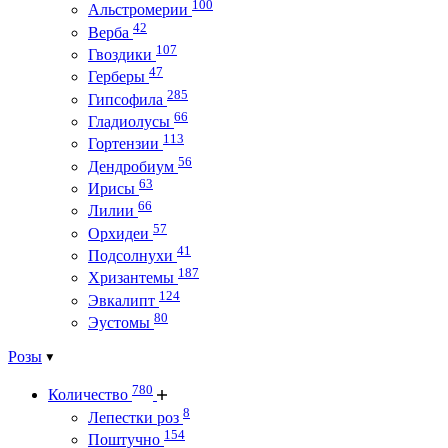
100
Альстромерии
42
Верба
107
Гвоздики
47
Герберы
285
Гипсофила
66
Гладиолусы
113
Гортензии
56
Дендробиум
63
Ирисы
66
Лилии
57
Орхидеи
41
Подсолнухи
187
Хризантемы
124
Эвкалипт
80
Эустомы
Розы
780
Количество
8
Лепестки роз
154
Поштучно