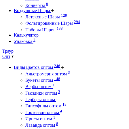
8
Конверты
Воздушные Шары
129
Латексные Шары
294
Фольгированные Шары
138
Наборы Шаров
Калькулятор
7
Упаковка
Траур
Опт
246
Виды цветов оптом
3
Альстромерия оптом
148
Букеты оптом
1
Вербы оптом
3
Гвоздики оптом
1
Герберы оптом
19
Гипсофилы оптом
4
Гортензии оптом
1
Ирисы оптом
8
Лаванда оптом