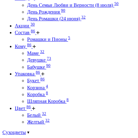
50
День Семьи Любви и Верности (8 июля)
90
День Рождения
32
День Ромашки (24 июня)
30
Акции
86
Состав
5
Ромашки и Пионы
86
Кому
32
Маме
73
Девушке
90
Бабушке
86
Упаковка
86
Букет
4
Корзина
8
Коробка
8
Шляпная Коробка
86
Цвет
32
Белый
32
Желтый
Сухоцветы