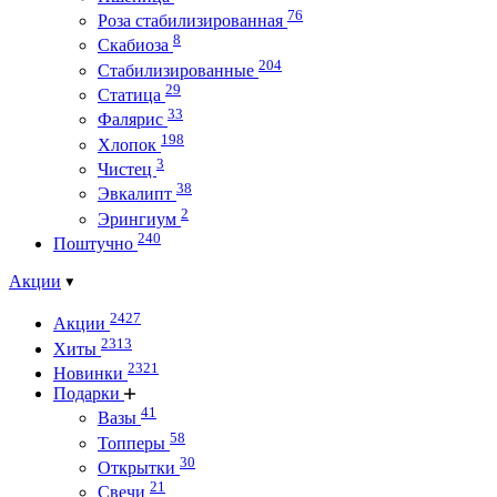
76
Роза стабилизированная
8
Скабиоза
204
Стабилизированные
29
Статица
33
Фалярис
198
Хлопок
3
Чистец
38
Эвкалипт
2
Эрингиум
240
Поштучно
Акции
2427
Акции
2313
Хиты
2321
Новинки
Подарки
41
Вазы
58
Топперы
30
Открытки
21
Свечи