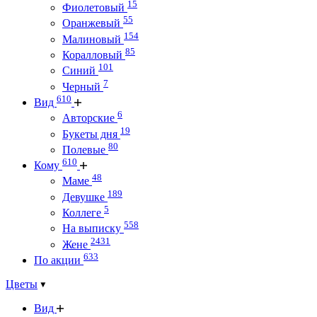
15
Фиолетовый
55
Оранжевый
154
Малиновый
85
Коралловый
101
Синий
7
Черный
610
Вид
6
Авторские
19
Букеты дня
80
Полевые
610
Кому
48
Маме
189
Девушке
5
Коллеге
558
На выписку
2431
Жене
633
По акции
Цветы
Вид