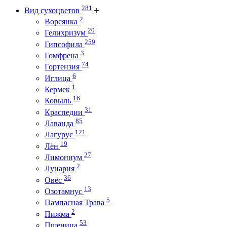
281
Вид сухоцветов
2
Ворсянка
20
Гелихризум
259
Гипсофила
3
Гомфрена
74
Гортензия
6
Иглица
1
Кермек
16
Ковыль
31
Краспедии
85
Лаванда
121
Лагурус
19
Лён
27
Лимониум
2
Лунария
36
Овёс
13
Озотамнус
5
Пампасная Трава
2
Пижма
53
Пшеница