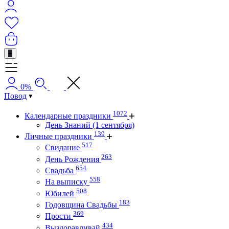
+
0%
Повод
1072
Календарные праздники
День Знаний (1 сентября)
139
Личные праздники
517
Свидание
263
День Рождения
654
Свадьба
558
На выписку
508
Юбилей
183
Годовщина Свадьбы
369
Прости
434
Выздоравливай