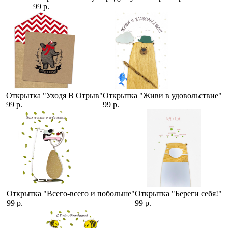
99 р.
Открытка "Уходя В Отрыв"
Открытка "Живи в удовольствие"
99 р.
99 р.
Открытка "Всего-всего и побольше"
Открытка "Береги себя!"
99 р.
99 р.