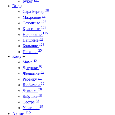
Букет
Вид
20
Сара Бернар
72
Махровые
123
Сезонные
123
Красивые
115
Недорогие
35
Пышные
123
Большие
25
Нежные
Кому
42
Маме
62
Девушке
35
Женщине
78
Ребенку
62
Любимой
78
Девочке
30
Бабушке
33
Сестре
29
Учителю
115
Акции