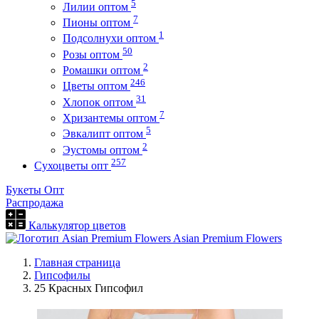
5
Лилии оптом
7
Пионы оптом
1
Подсолнухи оптом
50
Розы оптом
2
Ромашки оптом
246
Цветы оптом
31
Хлопок оптом
7
Хризантемы оптом
5
Эвкалипт оптом
2
Эустомы оптом
257
Сухоцветы опт
Букеты Опт
Распродажа
Калькулятор цветов
Asian Premium Flowers
Главная страница
Гипсофилы
25 Красных Гипсофил