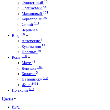
15
Фиолетовый
55
Оранжевый
154
Малиновый
85
Коралловый
101
Синий
7
Черный
610
Вид
6
Авторские
19
Букеты дня
80
Полевые
610
Кому
48
Маме
189
Девушке
5
Коллеге
558
На выписку
2431
Жене
633
По акции
Цветы
Вид