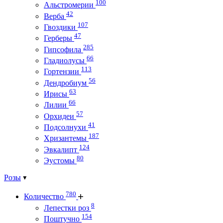
100
Альстромерии
42
Верба
107
Гвоздики
47
Герберы
285
Гипсофила
66
Гладиолусы
113
Гортензии
56
Дендробиум
63
Ирисы
66
Лилии
57
Орхидеи
41
Подсолнухи
187
Хризантемы
124
Эвкалипт
80
Эустомы
Розы
780
Количество
8
Лепестки роз
154
Поштучно