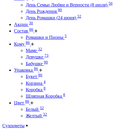
50
День Семьи Любви и Верности (8 июля)
90
День Рождения
32
День Ромашки (24 июня)
30
Акции
86
Состав
5
Ромашки и Пионы
86
Кому
32
Маме
73
Девушке
90
Бабушке
86
Упаковка
86
Букет
4
Корзина
8
Коробка
8
Шляпная Коробка
86
Цвет
32
Белый
32
Желтый
Сухоцветы