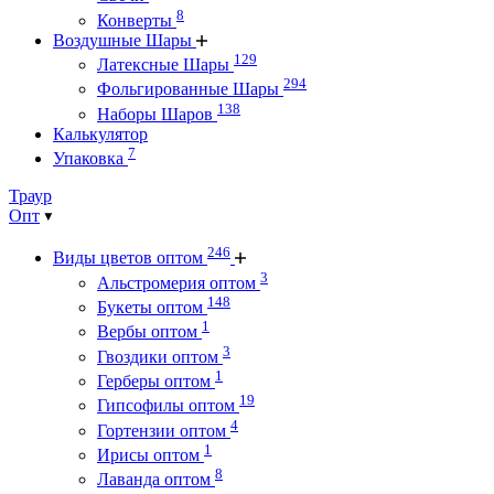
8
Конверты
Воздушные Шары
129
Латексные Шары
294
Фольгированные Шары
138
Наборы Шаров
Калькулятор
7
Упаковка
Траур
Опт
246
Виды цветов оптом
3
Альстромерия оптом
148
Букеты оптом
1
Вербы оптом
3
Гвоздики оптом
1
Герберы оптом
19
Гипсофилы оптом
4
Гортензии оптом
1
Ирисы оптом
8
Лаванда оптом