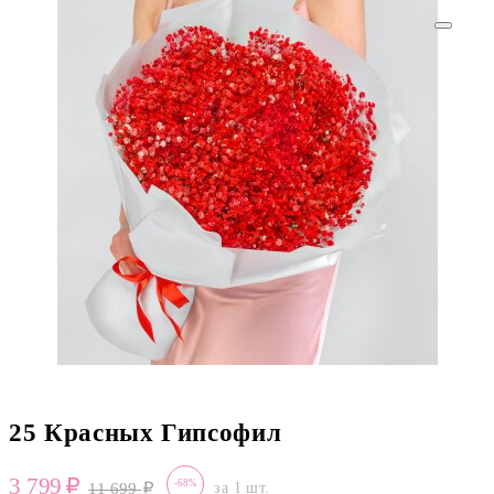
25 Красных Гипсофил
3 799
-68%
11 699
за 1 шт.