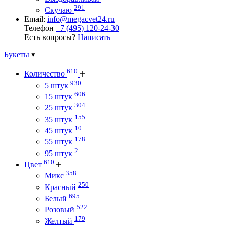
291
Скучаю
Email:
info@megacvet24.ru
Телефон
+7 (495) 120-24-30
Есть вопросы?
Написать
Букеты
610
Количество
930
5 штук
606
15 штук
304
25 штук
155
35 штук
10
45 штук
178
55 штук
2
95 штук
610
Цвет
358
Микс
250
Красный
695
Белый
522
Розовый
179
Желтый