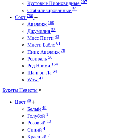
207
Кустовые Пионовидные
50
Стабилизированные
780
Сорт
160
Аваланж
53
Джумилия
43
Мисс Пигги
61
Мисти Баблс
70
Пинк Аваланж
56
Ревиваль
154
Ред Наоми
64
Шангри Ла
47
Wow
Букеты Невесты
86
Цвет
49
Белый
1
Голубой
13
Розовый
4
Синий
7
Красный