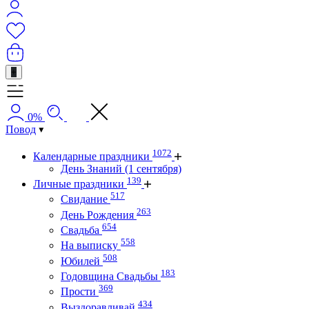
+
0%
Повод
1072
Календарные праздники
День Знаний (1 сентября)
139
Личные праздники
517
Свидание
263
День Рождения
654
Свадьба
558
На выписку
508
Юбилей
183
Годовщина Свадьбы
369
Прости
434
Выздоравливай