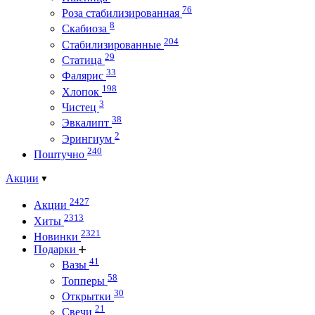
76
Роза стабилизированная
8
Скабиоза
204
Стабилизированные
29
Статица
33
Фалярис
198
Хлопок
3
Чистец
38
Эвкалипт
2
Эрингиум
240
Поштучно
Акции
2427
Акции
2313
Хиты
2321
Новинки
Подарки
41
Вазы
58
Топперы
30
Открытки
21
Свечи