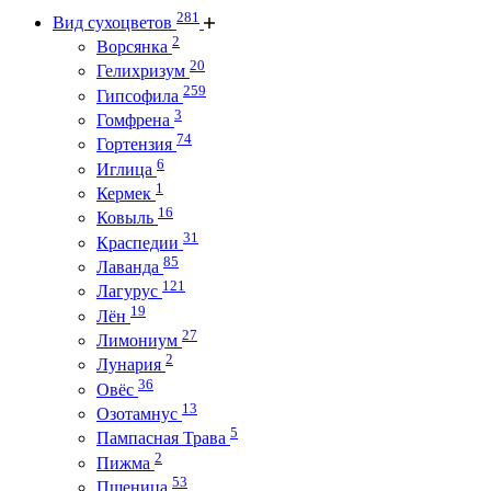
281
Вид сухоцветов
2
Ворсянка
20
Гелихризум
259
Гипсофила
3
Гомфрена
74
Гортензия
6
Иглица
1
Кермек
16
Ковыль
31
Краспедии
85
Лаванда
121
Лагурус
19
Лён
27
Лимониум
2
Лунария
36
Овёс
13
Озотамнус
5
Пампасная Трава
2
Пижма
53
Пшеница