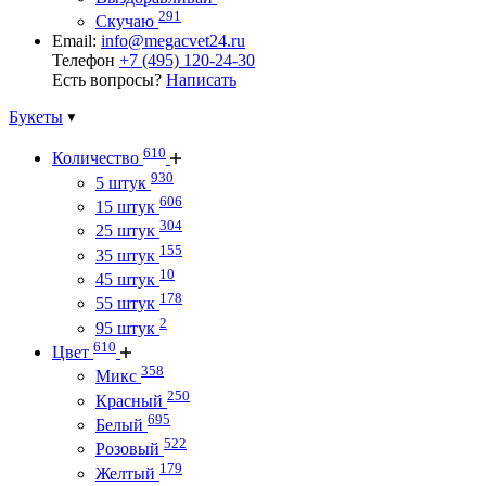
291
Скучаю
Email:
info@megacvet24.ru
Телефон
+7 (495) 120-24-30
Есть вопросы?
Написать
Букеты
610
Количество
930
5 штук
606
15 штук
304
25 штук
155
35 штук
10
45 штук
178
55 штук
2
95 штук
610
Цвет
358
Микс
250
Красный
695
Белый
522
Розовый
179
Желтый