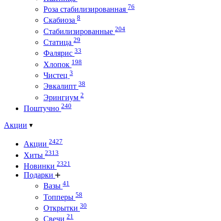
76
Роза стабилизированная
8
Скабиоза
204
Стабилизированные
29
Статица
33
Фалярис
198
Хлопок
3
Чистец
38
Эвкалипт
2
Эрингиум
240
Поштучно
Акции
2427
Акции
2313
Хиты
2321
Новинки
Подарки
41
Вазы
58
Топперы
30
Открытки
21
Свечи