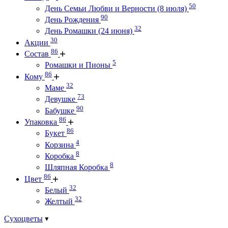
50
День Семьи Любви и Верности (8 июля)
90
День Рождения
32
День Ромашки (24 июня)
30
Акции
86
Состав
5
Ромашки и Пионы
86
Кому
32
Маме
73
Девушке
90
Бабушке
86
Упаковка
86
Букет
4
Корзина
8
Коробка
8
Шляпная Коробка
86
Цвет
32
Белый
32
Желтый
Сухоцветы