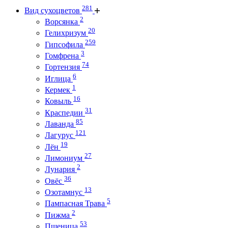
281
Вид сухоцветов
2
Ворсянка
20
Гелихризум
259
Гипсофила
3
Гомфрена
74
Гортензия
6
Иглица
1
Кермек
16
Ковыль
31
Краспедии
85
Лаванда
121
Лагурус
19
Лён
27
Лимониум
2
Лунария
36
Овёс
13
Озотамнус
5
Пампасная Трава
2
Пижма
53
Пшеница