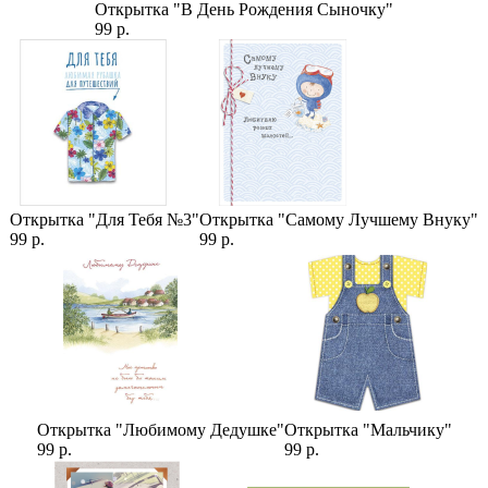
Гипсофила Сиреневая (1 пучок) стабилизированная
Открытка "В День Рождения Сыночку"
99 р.
Категории:
Цветы
,
Цены
,
Гипсофилы
Открытка "Для Тебя №3"
Открытка "Самому Лучшему Внуку"
99 р.
99 р.
Открытка "Любимому Дедушке"
Открытка "Мальчику"
99 р.
99 р.