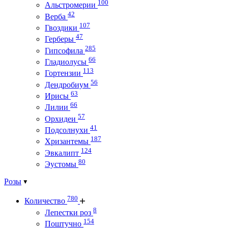
100
Альстромерии
42
Верба
107
Гвоздики
47
Герберы
285
Гипсофила
66
Гладиолусы
113
Гортензии
56
Дендробиум
63
Ирисы
66
Лилии
57
Орхидеи
41
Подсолнухи
187
Хризантемы
124
Эвкалипт
80
Эустомы
Розы
780
Количество
8
Лепестки роз
154
Поштучно