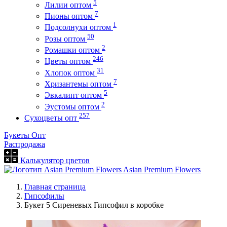
5
Лилии оптом
7
Пионы оптом
1
Подсолнухи оптом
50
Розы оптом
2
Ромашки оптом
246
Цветы оптом
31
Хлопок оптом
7
Хризантемы оптом
5
Эвкалипт оптом
2
Эустомы оптом
257
Сухоцветы опт
Букеты Опт
Распродажа
Калькулятор цветов
Asian Premium Flowers
Главная страница
Гипсофилы
Букет 5 Сиреневых Гипсофил в коробке