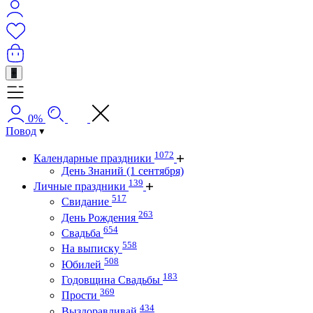
+
0%
Повод
1072
Календарные праздники
День Знаний (1 сентября)
139
Личные праздники
517
Свидание
263
День Рождения
654
Свадьба
558
На выписку
508
Юбилей
183
Годовщина Свадьбы
369
Прости
434
Выздоравливай