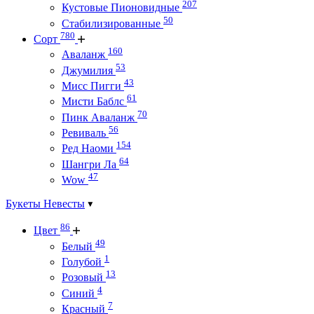
207
Кустовые Пионовидные
50
Стабилизированные
780
Сорт
160
Аваланж
53
Джумилия
43
Мисс Пигги
61
Мисти Баблс
70
Пинк Аваланж
56
Ревиваль
154
Ред Наоми
64
Шангри Ла
47
Wow
Букеты Невесты
86
Цвет
49
Белый
1
Голубой
13
Розовый
4
Синий
7
Красный