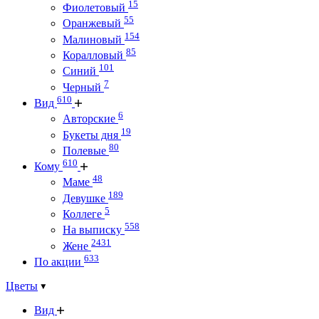
15
Фиолетовый
55
Оранжевый
154
Малиновый
85
Коралловый
101
Синий
7
Черный
610
Вид
6
Авторские
19
Букеты дня
80
Полевые
610
Кому
48
Маме
189
Девушке
5
Коллеге
558
На выписку
2431
Жене
633
По акции
Цветы
Вид