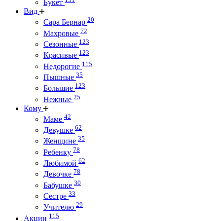
Букет
Вид
20
Сара Бернар
72
Махровые
123
Сезонные
123
Красивые
115
Недорогие
35
Пышные
123
Большие
25
Нежные
Кому
42
Маме
62
Девушке
35
Женщине
78
Ребенку
62
Любимой
78
Девочке
30
Бабушке
33
Сестре
29
Учителю
115
Акции