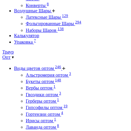
8
Конверты
Воздушные Шары
129
Латексные Шары
294
Фольгированные Шары
138
Наборы Шаров
Калькулятор
7
Упаковка
Траур
Опт
246
Виды цветов оптом
3
Альстромерия оптом
148
Букеты оптом
1
Вербы оптом
3
Гвоздики оптом
1
Герберы оптом
19
Гипсофилы оптом
4
Гортензии оптом
1
Ирисы оптом
8
Лаванда оптом