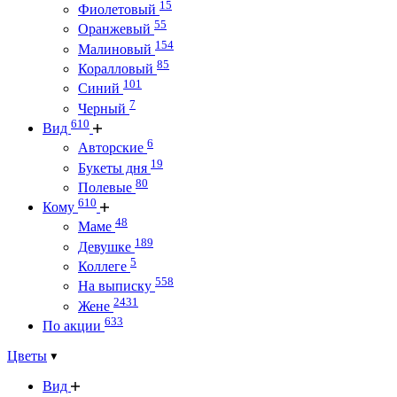
15
Фиолетовый
55
Оранжевый
154
Малиновый
85
Коралловый
101
Синий
7
Черный
610
Вид
6
Авторские
19
Букеты дня
80
Полевые
610
Кому
48
Маме
189
Девушке
5
Коллеге
558
На выписку
2431
Жене
633
По акции
Цветы
Вид