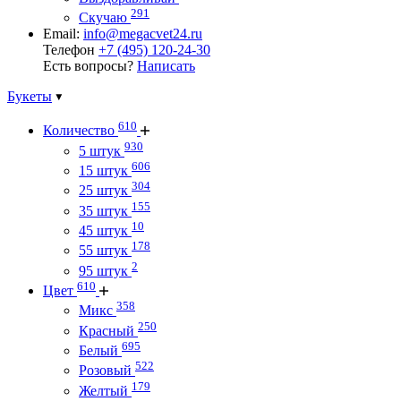
291
Скучаю
Email:
info@megacvet24.ru
Телефон
+7 (495) 120-24-30
Есть вопросы?
Написать
Букеты
610
Количество
930
5 штук
606
15 штук
304
25 штук
155
35 штук
10
45 штук
178
55 штук
2
95 штук
610
Цвет
358
Микс
250
Красный
695
Белый
522
Розовый
179
Желтый