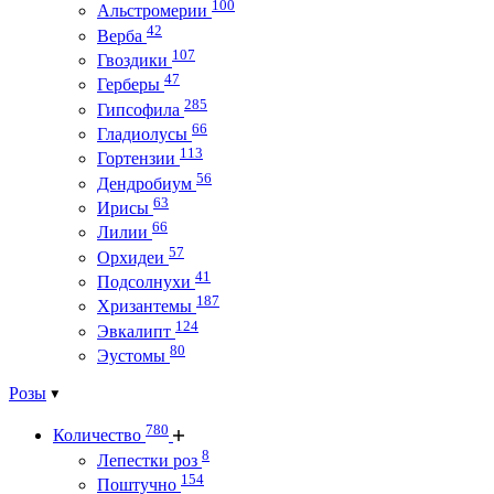
100
Альстромерии
42
Верба
107
Гвоздики
47
Герберы
285
Гипсофила
66
Гладиолусы
113
Гортензии
56
Дендробиум
63
Ирисы
66
Лилии
57
Орхидеи
41
Подсолнухи
187
Хризантемы
124
Эвкалипт
80
Эустомы
Розы
780
Количество
8
Лепестки роз
154
Поштучно