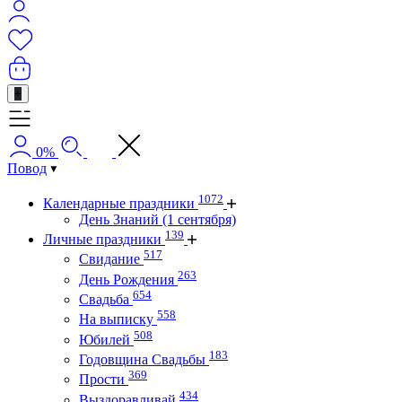
+
0%
Повод
1072
Календарные праздники
День Знаний (1 сентября)
139
Личные праздники
517
Свидание
263
День Рождения
654
Свадьба
558
На выписку
508
Юбилей
183
Годовщина Свадьбы
369
Прости
434
Выздоравливай