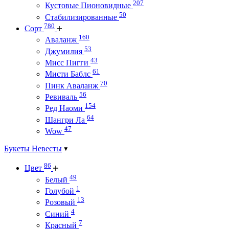
207
Кустовые Пионовидные
50
Стабилизированные
780
Сорт
160
Аваланж
53
Джумилия
43
Мисс Пигги
61
Мисти Баблс
70
Пинк Аваланж
56
Ревиваль
154
Ред Наоми
64
Шангри Ла
47
Wow
Букеты Невесты
86
Цвет
49
Белый
1
Голубой
13
Розовый
4
Синий
7
Красный