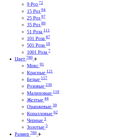
72
9 Роз
94
15 Роз
97
25 Роз
89
35 Роз
111
51 Роза
87
101 Роза
10
501 Роза
7
1001 Роза
780
Цвет
91
Микс
121
Красные
157
Белые
230
Розовые
110
Малиновые
44
Желтые
39
Оранжевые
62
Коралловые
3
Черные
5
Золотые
780
Размер