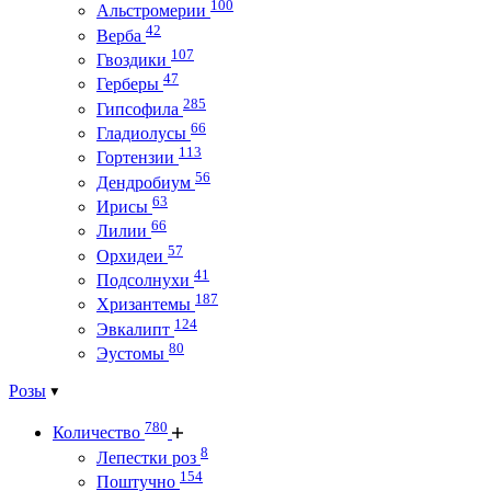
100
Альстромерии
42
Верба
107
Гвоздики
47
Герберы
285
Гипсофила
66
Гладиолусы
113
Гортензии
56
Дендробиум
63
Ирисы
66
Лилии
57
Орхидеи
41
Подсолнухи
187
Хризантемы
124
Эвкалипт
80
Эустомы
Розы
780
Количество
8
Лепестки роз
154
Поштучно