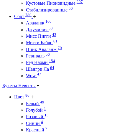
207
Кустовые Пионовидные
50
Стабилизированные
780
Сорт
160
Аваланж
53
Джумилия
43
Мисс Пигги
61
Мисти Баблс
70
Пинк Аваланж
56
Ревиваль
154
Ред Наоми
64
Шангри Ла
47
Wow
Букеты Невесты
86
Цвет
49
Белый
1
Голубой
13
Розовый
4
Синий
7
Красный