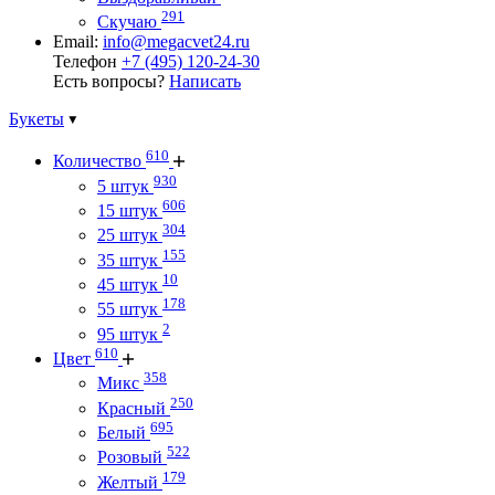
291
Скучаю
Email:
info@megacvet24.ru
Телефон
+7 (495) 120-24-30
Есть вопросы?
Написать
Букеты
610
Количество
930
5 штук
606
15 штук
304
25 штук
155
35 штук
10
45 штук
178
55 штук
2
95 штук
610
Цвет
358
Микс
250
Красный
695
Белый
522
Розовый
179
Желтый