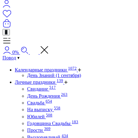
+
0%
Повод
1072
Календарные праздники
День Знаний (1 сентября)
139
Личные праздники
517
Свидание
263
День Рождения
654
Свадьба
558
На выписку
508
Юбилей
183
Годовщина Свадьбы
369
Прости
434
Выздоравливай