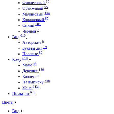
15
Фиолетовый
55
Оранжевый
154
Малиновый
85
Коралловый
101
Синий
7
Черный
610
Вид
6
Авторские
19
Букеты дня
80
Полевые
610
Кому
48
Маме
189
Девушке
5
Коллеге
558
На выписку
2431
Жене
633
По акции
Цветы
Вид