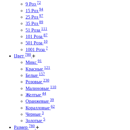
72
9 Роз
94
15 Роз
97
25 Роз
89
35 Роз
111
51 Роза
87
101 Роза
10
501 Роза
7
1001 Роза
780
Цвет
91
Микс
121
Красные
157
Белые
230
Розовые
110
Малиновые
44
Желтые
39
Оранжевые
62
Коралловые
3
Черные
5
Золотые
780
Размер