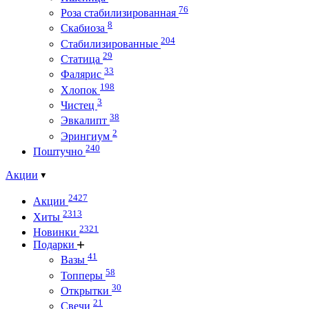
76
Роза стабилизированная
8
Скабиоза
204
Стабилизированные
29
Статица
33
Фалярис
198
Хлопок
3
Чистец
38
Эвкалипт
2
Эрингиум
240
Поштучно
Акции
2427
Акции
2313
Хиты
2321
Новинки
Подарки
41
Вазы
58
Топперы
30
Открытки
21
Свечи