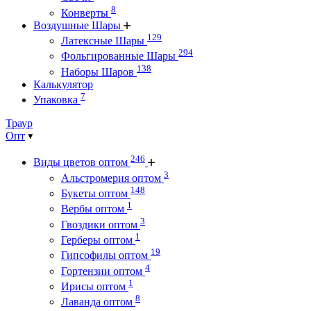
8
Конверты
Воздушные Шары
129
Латексные Шары
294
Фольгированные Шары
138
Наборы Шаров
Калькулятор
7
Упаковка
Траур
Опт
246
Виды цветов оптом
3
Альстромерия оптом
148
Букеты оптом
1
Вербы оптом
3
Гвоздики оптом
1
Герберы оптом
19
Гипсофилы оптом
4
Гортензии оптом
1
Ирисы оптом
8
Лаванда оптом