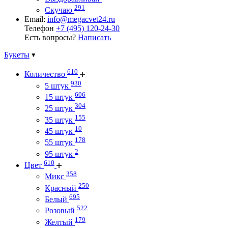
291
Скучаю
Email:
info@megacvet24.ru
Телефон
+7 (495) 120-24-30
Есть вопросы?
Написать
Букеты
610
Количество
930
5 штук
606
15 штук
304
25 штук
155
35 штук
10
45 штук
178
55 штук
2
95 штук
610
Цвет
358
Микс
250
Красный
695
Белый
522
Розовый
179
Желтый