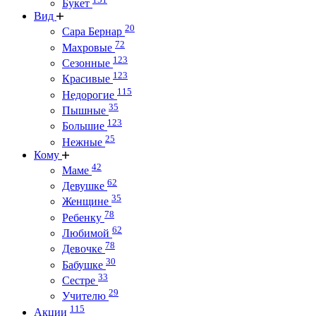
Букет
Вид
20
Сара Бернар
72
Махровые
123
Сезонные
123
Красивые
115
Недорогие
35
Пышные
123
Большие
25
Нежные
Кому
42
Маме
62
Девушке
35
Женщине
78
Ребенку
62
Любимой
78
Девочке
30
Бабушке
33
Сестре
29
Учителю
115
Акции