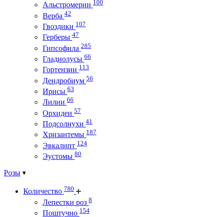
100
Альстромерии
42
Верба
107
Гвоздики
47
Герберы
285
Гипсофила
66
Гладиолусы
113
Гортензии
56
Дендробиум
63
Ирисы
66
Лилии
57
Орхидеи
41
Подсолнухи
187
Хризантемы
124
Эвкалипт
80
Эустомы
Розы
780
Количество
8
Лепестки роз
154
Поштучно