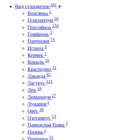
281
Вид сухоцветов
2
Ворсянка
20
Гелихризум
259
Гипсофила
3
Гомфрена
74
Гортензия
6
Иглица
1
Кермек
16
Ковыль
31
Краспедии
85
Лаванда
121
Лагурус
19
Лён
27
Лимониум
2
Лунария
36
Овёс
13
Озотамнус
5
Пампасная Трава
2
Пижма
53
Пшеница