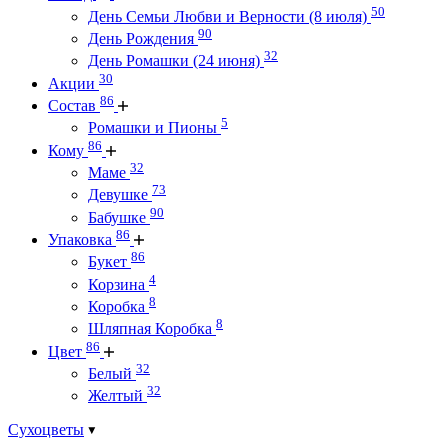
50
День Семьи Любви и Верности (8 июля)
90
День Рождения
32
День Ромашки (24 июня)
30
Акции
86
Состав
5
Ромашки и Пионы
86
Кому
32
Маме
73
Девушке
90
Бабушке
86
Упаковка
86
Букет
4
Корзина
8
Коробка
8
Шляпная Коробка
86
Цвет
32
Белый
32
Желтый
Сухоцветы