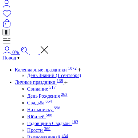
+
0%
Повод
1072
Календарные праздники
День Знаний (1 сентября)
139
Личные праздники
517
Свидание
263
День Рождения
654
Свадьба
558
На выписку
508
Юбилей
183
Годовщина Свадьбы
369
Прости
434
Выздоравливай