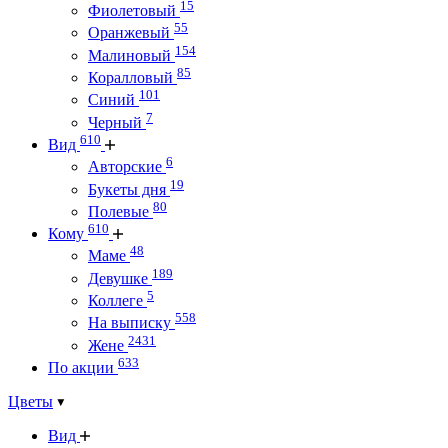
15
Фиолетовый
55
Оранжевый
154
Малиновый
85
Коралловый
101
Синий
7
Черный
610
Вид
6
Авторские
19
Букеты дня
80
Полевые
610
Кому
48
Маме
189
Девушке
5
Коллеге
558
На выписку
2431
Жене
633
По акции
Цветы
Вид