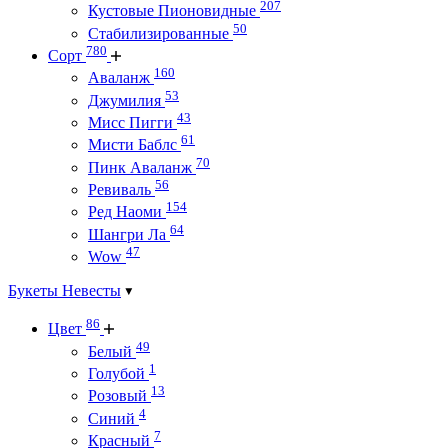
207
Кустовые Пионовидные
50
Стабилизированные
780
Сорт
160
Аваланж
53
Джумилия
43
Мисс Пигги
61
Мисти Баблс
70
Пинк Аваланж
56
Ревиваль
154
Ред Наоми
64
Шангри Ла
47
Wow
Букеты Невесты
86
Цвет
49
Белый
1
Голубой
13
Розовый
4
Синий
7
Красный