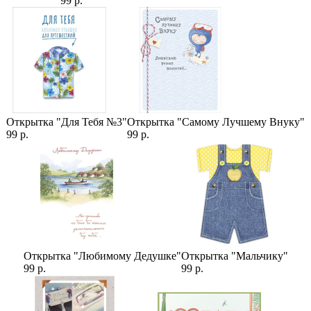
99 р.
Ветка Ели (Нобилиса) А1
Свеча новогодняя 4x10 см.
Елочные новогодние шары микс (2 см)
Хлопок Белый сухоцвет (1 цветок)
Бадьян (анис) сухоцвет (1 штука)
Сборка на оазисе (1-25)
Ветка заснеженные ягоды (1 штука)
Категории:
Открытка "Для Тебя №3"
Открытка "Самому Лучшему Внуку"
99 р.
99 р.
Цветы на Новый Год
,
Цены
,
Ветки ели
,
Декор для дома
,
Новогодний декор
,
Новогодние венки
,
Новогодние
подсвечники
,
Новогодние композиции
Открытка "Любимому Дедушке"
Открытка "Мальчику"
99 р.
99 р.