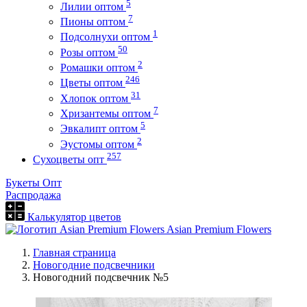
5
Лилии оптом
7
Пионы оптом
1
Подсолнухи оптом
50
Розы оптом
2
Ромашки оптом
246
Цветы оптом
31
Хлопок оптом
7
Хризантемы оптом
5
Эвкалипт оптом
2
Эустомы оптом
257
Сухоцветы опт
Букеты Опт
Распродажа
Калькулятор цветов
Asian Premium Flowers
Главная страница
Новогодние подсвечники
Новогодний подсвечник №5