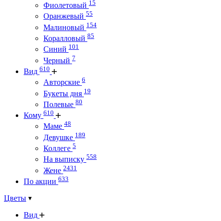
15
Фиолетовый
55
Оранжевый
154
Малиновый
85
Коралловый
101
Синий
7
Черный
610
Вид
6
Авторские
19
Букеты дня
80
Полевые
610
Кому
48
Маме
189
Девушке
5
Коллеге
558
На выписку
2431
Жене
633
По акции
Цветы
Вид