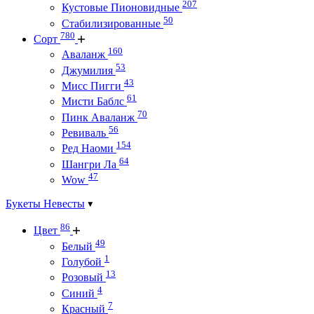
207
Кустовые Пионовидные
50
Стабилизированные
780
Сорт
160
Аваланж
53
Джумилия
43
Мисс Пигги
61
Мисти Баблс
70
Пинк Аваланж
56
Ревиваль
154
Ред Наоми
64
Шангри Ла
47
Wow
Букеты Невесты
86
Цвет
49
Белый
1
Голубой
13
Розовый
4
Синий
7
Красный