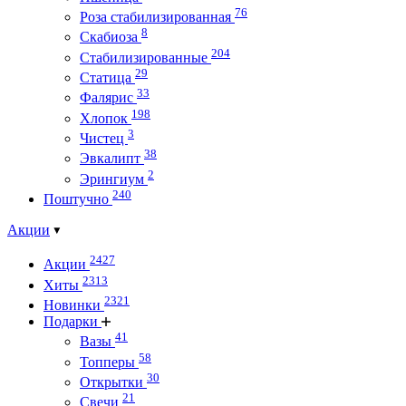
76
Роза стабилизированная
8
Скабиоза
204
Стабилизированные
29
Статица
33
Фалярис
198
Хлопок
3
Чистец
38
Эвкалипт
2
Эрингиум
240
Поштучно
Акции
2427
Акции
2313
Хиты
2321
Новинки
Подарки
41
Вазы
58
Топперы
30
Открытки
21
Свечи