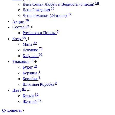
50
День Семьи Любви и Верности (8 июля)
90
День Рождения
32
День Ромашки (24 июня)
30
Акции
86
Состав
5
Ромашки и Пионы
86
Кому
32
Маме
73
Девушке
90
Бабушке
86
Упаковка
86
Букет
4
Корзина
8
Коробка
8
Шляпная Коробка
86
Цвет
32
Белый
32
Желтый
Сухоцветы