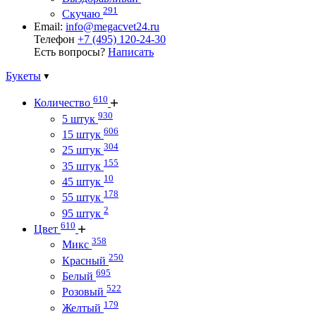
291
Скучаю
Email:
info@megacvet24.ru
Телефон
+7 (495) 120-24-30
Есть вопросы?
Написать
Букеты
610
Количество
930
5 штук
606
15 штук
304
25 штук
155
35 штук
10
45 штук
178
55 штук
2
95 штук
610
Цвет
358
Микс
250
Красный
695
Белый
522
Розовый
179
Желтый