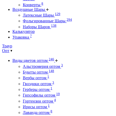
8
Конверты
Воздушные Шары
129
Латексные Шары
294
Фольгированные Шары
138
Наборы Шаров
Калькулятор
7
Упаковка
Траур
Опт
246
Виды цветов оптом
3
Альстромерия оптом
148
Букеты оптом
1
Вербы оптом
3
Гвоздики оптом
1
Герберы оптом
19
Гипсофилы оптом
4
Гортензии оптом
1
Ирисы оптом
8
Лаванда оптом