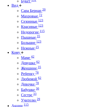
Букет
Вид
20
Сара Бернар
72
Махровые
123
Сезонные
123
Красивые
115
Недорогие
35
Пышные
123
Большие
25
Нежные
Кому
42
Маме
62
Девушке
35
Женщине
78
Ребенку
62
Любимой
78
Девочке
30
Бабушке
33
Сестре
29
Учителю
115
Акции