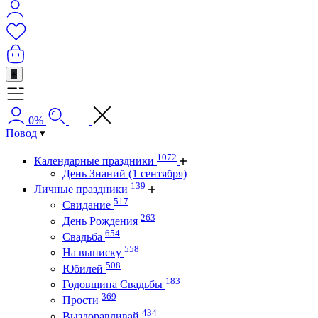
+
0%
Повод
1072
Календарные праздники
День Знаний (1 сентября)
139
Личные праздники
517
Свидание
263
День Рождения
654
Свадьба
558
На выписку
508
Юбилей
183
Годовщина Свадьбы
369
Прости
434
Выздоравливай