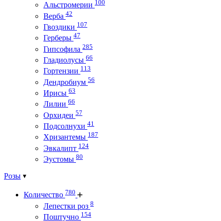
100
Альстромерии
42
Верба
107
Гвоздики
47
Герберы
285
Гипсофила
66
Гладиолусы
113
Гортензии
56
Дендробиум
63
Ирисы
66
Лилии
57
Орхидеи
41
Подсолнухи
187
Хризантемы
124
Эвкалипт
80
Эустомы
Розы
780
Количество
8
Лепестки роз
154
Поштучно