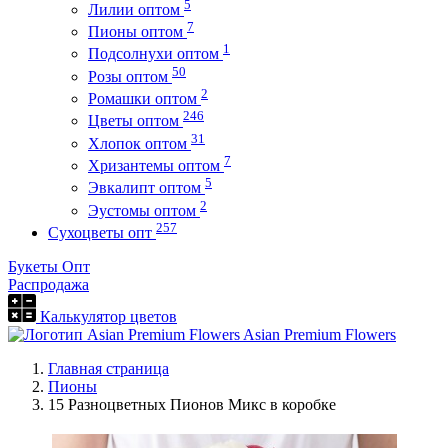
5
Лилии оптом
7
Пионы оптом
1
Подсолнухи оптом
50
Розы оптом
2
Ромашки оптом
246
Цветы оптом
31
Хлопок оптом
7
Хризантемы оптом
5
Эвкалипт оптом
2
Эустомы оптом
257
Сухоцветы опт
Букеты Опт
Распродажа
Калькулятор цветов
Asian Premium Flowers
Главная страница
Пионы
15 Разноцветных Пионов Микс в коробке