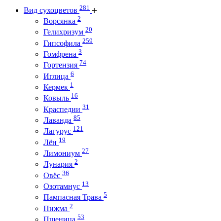
281
Вид сухоцветов
2
Ворсянка
20
Гелихризум
259
Гипсофила
3
Гомфрена
74
Гортензия
6
Иглица
1
Кермек
16
Ковыль
31
Краспедии
85
Лаванда
121
Лагурус
19
Лён
27
Лимониум
2
Лунария
36
Овёс
13
Озотамнус
5
Пампасная Трава
2
Пижма
53
Пшеница