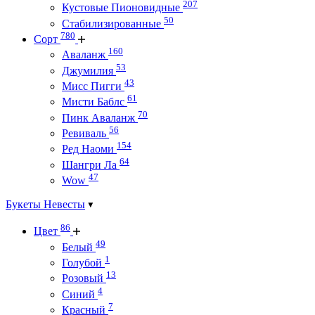
207
Кустовые Пионовидные
50
Стабилизированные
780
Сорт
160
Аваланж
53
Джумилия
43
Мисс Пигги
61
Мисти Баблс
70
Пинк Аваланж
56
Ревиваль
154
Ред Наоми
64
Шангри Ла
47
Wow
Букеты Невесты
86
Цвет
49
Белый
1
Голубой
13
Розовый
4
Синий
7
Красный