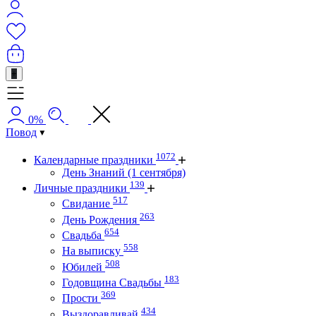
+
0%
Повод
1072
Календарные праздники
День Знаний (1 сентября)
139
Личные праздники
517
Свидание
263
День Рождения
654
Свадьба
558
На выписку
508
Юбилей
183
Годовщина Свадьбы
369
Прости
434
Выздоравливай