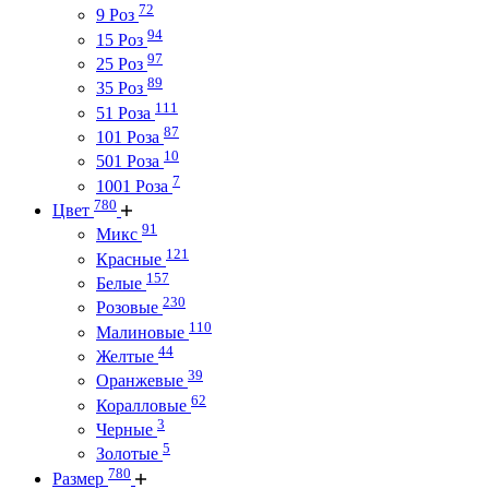
72
9 Роз
94
15 Роз
97
25 Роз
89
35 Роз
111
51 Роза
87
101 Роза
10
501 Роза
7
1001 Роза
780
Цвет
91
Микс
121
Красные
157
Белые
230
Розовые
110
Малиновые
44
Желтые
39
Оранжевые
62
Коралловые
3
Черные
5
Золотые
780
Размер