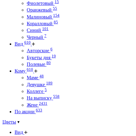
15
Фиолетовый
55
Оранжевый
154
Малиновый
85
Коралловый
101
Синий
7
Черный
610
Вид
6
Авторские
19
Букеты дня
80
Полевые
610
Кому
48
Маме
189
Девушке
5
Коллеге
558
На выписку
2431
Жене
633
По акции
Цветы
Вид