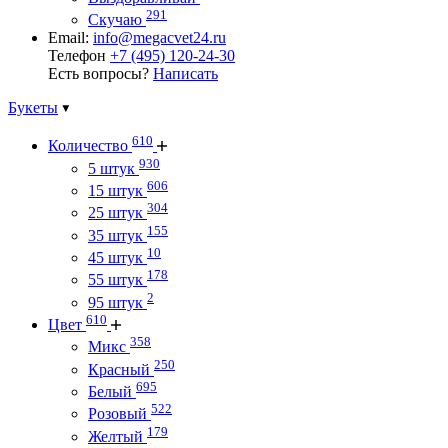
291
Скучаю
Email:
info@megacvet24.ru
Телефон
+7 (495) 120-24-30
Есть вопросы?
Написать
Букеты
610
Количество
930
5 штук
606
15 штук
304
25 штук
155
35 штук
10
45 штук
178
55 штук
2
95 штук
610
Цвет
358
Микс
250
Красный
695
Белый
522
Розовый
179
Желтый