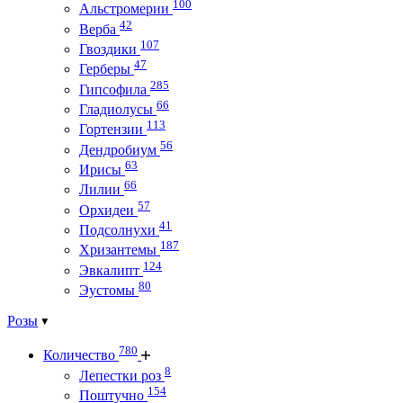
100
Альстромерии
42
Верба
107
Гвоздики
47
Герберы
285
Гипсофила
66
Гладиолусы
113
Гортензии
56
Дендробиум
63
Ирисы
66
Лилии
57
Орхидеи
41
Подсолнухи
187
Хризантемы
124
Эвкалипт
80
Эустомы
Розы
780
Количество
8
Лепестки роз
154
Поштучно