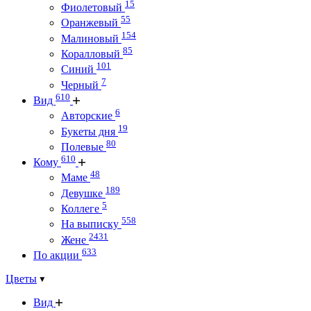
15
Фиолетовый
55
Оранжевый
154
Малиновый
85
Коралловый
101
Синий
7
Черный
610
Вид
6
Авторские
19
Букеты дня
80
Полевые
610
Кому
48
Маме
189
Девушке
5
Коллеге
558
На выписку
2431
Жене
633
По акции
Цветы
Вид