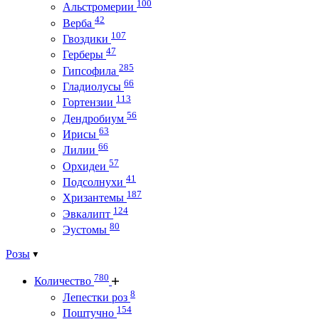
100
Альстромерии
42
Верба
107
Гвоздики
47
Герберы
285
Гипсофила
66
Гладиолусы
113
Гортензии
56
Дендробиум
63
Ирисы
66
Лилии
57
Орхидеи
41
Подсолнухи
187
Хризантемы
124
Эвкалипт
80
Эустомы
Розы
780
Количество
8
Лепестки роз
154
Поштучно