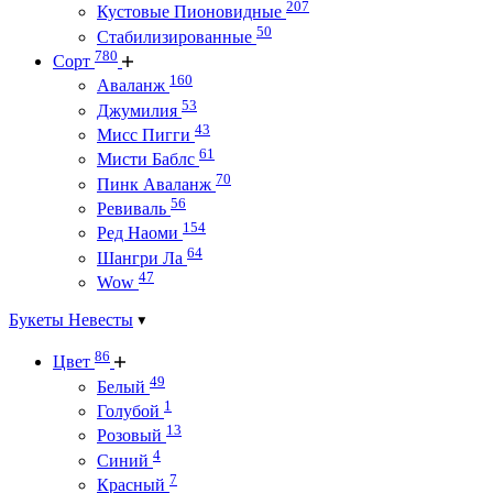
207
Кустовые Пионовидные
50
Стабилизированные
780
Сорт
160
Аваланж
53
Джумилия
43
Мисс Пигги
61
Мисти Баблс
70
Пинк Аваланж
56
Ревиваль
154
Ред Наоми
64
Шангри Ла
47
Wow
Букеты Невесты
86
Цвет
49
Белый
1
Голубой
13
Розовый
4
Синий
7
Красный