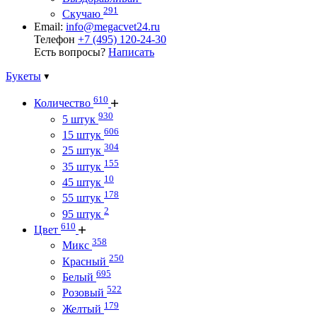
291
Скучаю
Email:
info@megacvet24.ru
Телефон
+7 (495) 120-24-30
Есть вопросы?
Написать
Букеты
610
Количество
930
5 штук
606
15 штук
304
25 штук
155
35 штук
10
45 штук
178
55 штук
2
95 штук
610
Цвет
358
Микс
250
Красный
695
Белый
522
Розовый
179
Желтый