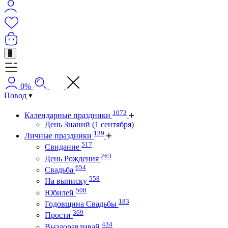
+
0%
Повод
1072
Календарные праздники
День Знаний (1 сентября)
139
Личные праздники
517
Свидание
263
День Рождения
654
Свадьба
558
На выписку
508
Юбилей
183
Годовщина Свадьбы
369
Прости
434
Выздоравливай