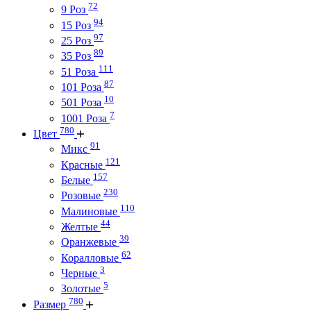
72
9 Роз
94
15 Роз
97
25 Роз
89
35 Роз
111
51 Роза
87
101 Роза
10
501 Роза
7
1001 Роза
780
Цвет
91
Микс
121
Красные
157
Белые
230
Розовые
110
Малиновые
44
Желтые
39
Оранжевые
62
Коралловые
3
Черные
5
Золотые
780
Размер