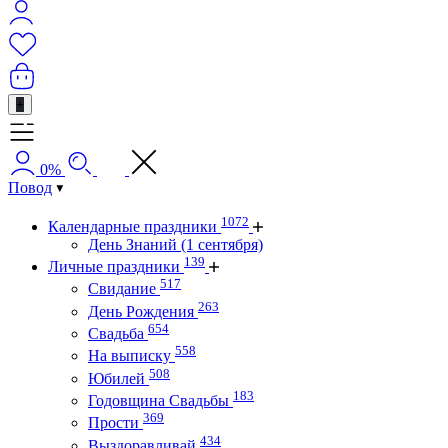
+
0%
Повод
1072
Календарные праздники
День Знаний (1 сентября)
139
Личные праздники
517
Свидание
263
День Рождения
654
Свадьба
558
На выписку
508
Юбилей
183
Годовщина Свадьбы
369
Прости
434
Выздоравливай