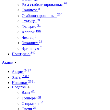
76
Роза стабилизированная
8
Скабиоза
204
Стабилизированные
29
Статица
33
Фалярис
198
Хлопок
3
Чистец
38
Эвкалипт
2
Эрингиум
240
Поштучно
Акции
2427
Акции
2313
Хиты
2321
Новинки
Подарки
41
Вазы
58
Топперы
30
Открытки
21
Свечи