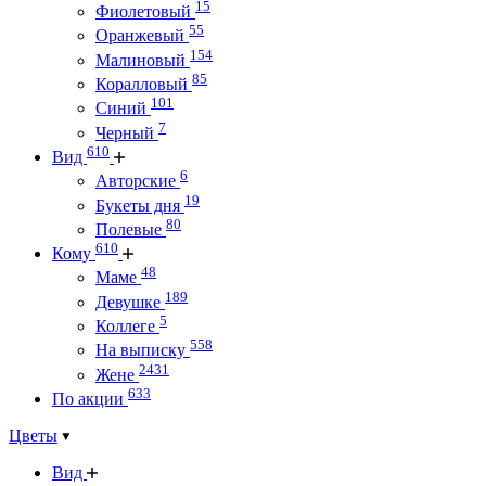
15
Фиолетовый
55
Оранжевый
154
Малиновый
85
Коралловый
101
Синий
7
Черный
610
Вид
6
Авторские
19
Букеты дня
80
Полевые
610
Кому
48
Маме
189
Девушке
5
Коллеге
558
На выписку
2431
Жене
633
По акции
Цветы
Вид