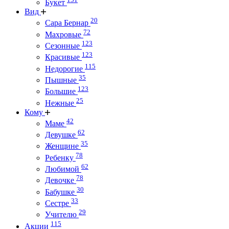
Букет
Вид
20
Сара Бернар
72
Махровые
123
Сезонные
123
Красивые
115
Недорогие
35
Пышные
123
Большие
25
Нежные
Кому
42
Маме
62
Девушке
35
Женщине
78
Ребенку
62
Любимой
78
Девочке
30
Бабушке
33
Сестре
29
Учителю
115
Акции