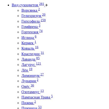
281
Вид сухоцветов
2
Ворсянка
20
Гелихризум
259
Гипсофила
3
Гомфрена
74
Гортензия
6
Иглица
1
Кермек
16
Ковыль
31
Краспедии
85
Лаванда
121
Лагурус
19
Лён
27
Лимониум
2
Лунария
36
Овёс
13
Озотамнус
5
Пампасная Трава
2
Пижма
53
Пшеница