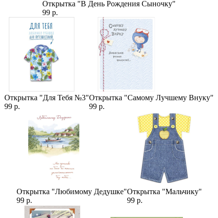
А2
Открытка "В День Рождения Сыночку"
Сборка в дизайнерскую упаковку (1-25)
99 р.
Категории:
Цены
,
Букеты в Коробке
,
Розы
,
15 Роз
,
Красные Розы
,
Кустовые Розы (Спрей)
,
Пионовидные Розы
,
Букеты Роз
,
Букеты с Пионовидной Розой
,
Кустовые Пионовидные Розы
,
Розы 50 см
,
Готовые букеты
Открытка "Для Тебя №3"
Открытка "Самому Лучшему Внуку"
99 р.
99 р.
Открытка "Любимому Дедушке"
Открытка "Мальчику"
99 р.
99 р.