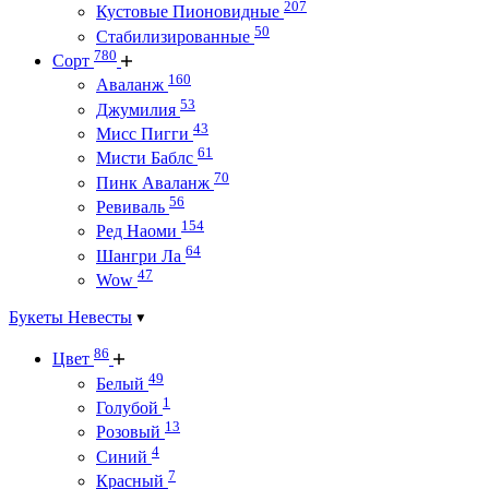
207
Кустовые Пионовидные
50
Стабилизированные
780
Сорт
160
Аваланж
53
Джумилия
43
Мисс Пигги
61
Мисти Баблс
70
Пинк Аваланж
56
Ревиваль
154
Ред Наоми
64
Шангри Ла
47
Wow
Букеты Невесты
86
Цвет
49
Белый
1
Голубой
13
Розовый
4
Синий
7
Красный