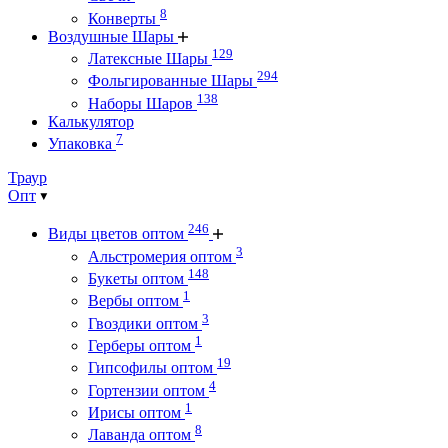
8
Конверты
Воздушные Шары
129
Латексные Шары
294
Фольгированные Шары
138
Наборы Шаров
Калькулятор
7
Упаковка
Траур
Опт
246
Виды цветов оптом
3
Альстромерия оптом
148
Букеты оптом
1
Вербы оптом
3
Гвоздики оптом
1
Герберы оптом
19
Гипсофилы оптом
4
Гортензии оптом
1
Ирисы оптом
8
Лаванда оптом