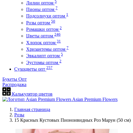
5
Лилии оптом
7
Пионы оптом
1
Подсолнухи оптом
50
Розы оптом
2
Ромашки оптом
246
Цветы оптом
31
Хлопок оптом
7
Хризантемы оптом
5
Эвкалипт оптом
2
Эустомы оптом
257
Сухоцветы опт
Букеты Опт
Распродажа
Калькулятор цветов
Asian Premium Flowers
Главная страница
Розы
15 Красных Кустовых Пионоивидных Роз Марун (50 см)