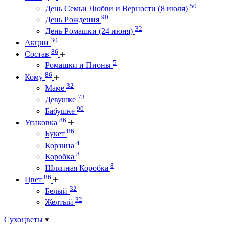
50
День Семьи Любви и Верности (8 июля)
90
День Рождения
32
День Ромашки (24 июня)
30
Акции
86
Состав
5
Ромашки и Пионы
86
Кому
32
Маме
73
Девушке
90
Бабушке
86
Упаковка
86
Букет
4
Корзина
8
Коробка
8
Шляпная Коробка
86
Цвет
32
Белый
32
Желтый
Сухоцветы