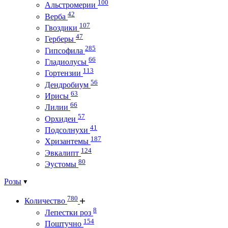
100
Альстромерии
42
Верба
107
Гвоздики
47
Герберы
285
Гипсофила
66
Гладиолусы
113
Гортензии
56
Дендробиум
63
Ирисы
66
Лилии
57
Орхидеи
41
Подсолнухи
187
Хризантемы
124
Эвкалипт
80
Эустомы
Розы
780
Количество
8
Лепестки роз
154
Поштучно