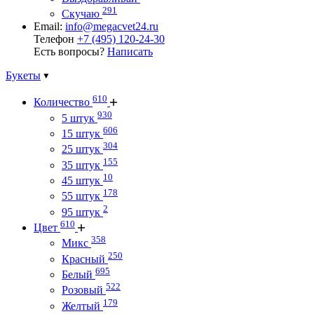
291
Скучаю
Email:
info@megacvet24.ru
Телефон
+7 (495) 120-24-30
Есть вопросы?
Написать
Букеты
610
Количество
930
5 штук
606
15 штук
304
25 штук
155
35 штук
10
45 штук
178
55 штук
2
95 штук
610
Цвет
358
Микс
250
Красный
695
Белый
522
Розовый
179
Желтый