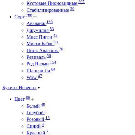
207
Кустовые Пионовидные
50
Стабилизированные
780
Сорт
160
Аваланж
53
Джумилия
43
Мисс Пигги
61
Мисти Баблс
70
Пинк Аваланж
56
Ревиваль
154
Ред Наоми
64
Шангри Ла
47
Wow
Букеты Невесты
86
Цвет
49
Белый
1
Голубой
13
Розовый
4
Синий
7
Красный