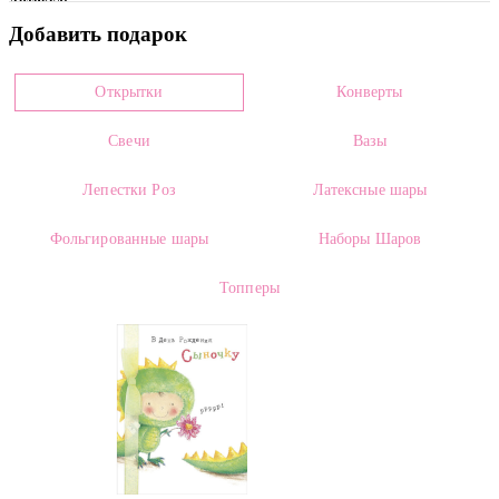
Артикул:
Добавить подарок
0018771
Цвет
Открытки
Конверты
Розовый
Свечи
Вазы
Размеры: *
Высота:
60.00
Ширина:
от 25.00
Лепестки Роз
Латексные шары
* - Размеры приводятся в информационных целях и могут меняться в
Фольгированные шары
Наборы Шаров
зависимости от плотности сборки и упаковки.
Страна производителя:
Топперы
Россия, Голландия
Сорт:
Lidya
Состав:
Роза Розовая Кустовая Лидия (60 см) Россия