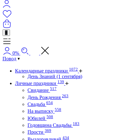
+
0%
Повод
1072
Календарные праздники
День Знаний (1 сентября)
139
Личные праздники
517
Свидание
263
День Рождения
654
Свадьба
558
На выписку
508
Юбилей
183
Годовщина Свадьбы
369
Прости
434
Выздоравливай