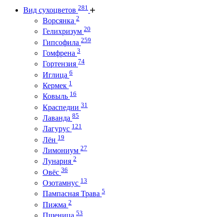
281
Вид сухоцветов
2
Ворсянка
20
Гелихризум
259
Гипсофила
3
Гомфрена
74
Гортензия
6
Иглица
1
Кермек
16
Ковыль
31
Краспедии
85
Лаванда
121
Лагурус
19
Лён
27
Лимониум
2
Лунария
36
Овёс
13
Озотамнус
5
Пампасная Трава
2
Пижма
53
Пшеница