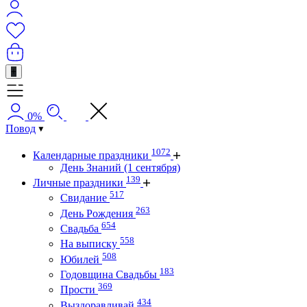
+
0%
Повод
1072
Календарные праздники
День Знаний (1 сентября)
139
Личные праздники
517
Свидание
263
День Рождения
654
Свадьба
558
На выписку
508
Юбилей
183
Годовщина Свадьбы
369
Прости
434
Выздоравливай