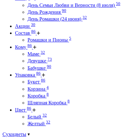
50
День Семьи Любви и Верности (8 июля)
90
День Рождения
32
День Ромашки (24 июня)
30
Акции
86
Состав
5
Ромашки и Пионы
86
Кому
32
Маме
73
Девушке
90
Бабушке
86
Упаковка
86
Букет
4
Корзина
8
Коробка
8
Шляпная Коробка
86
Цвет
32
Белый
32
Желтый
Сухоцветы