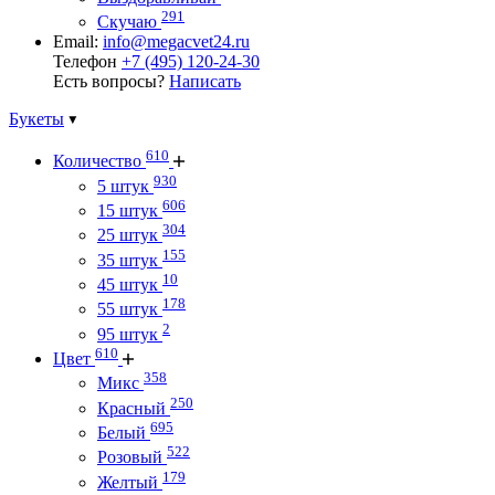
291
Скучаю
Email:
info@megacvet24.ru
Телефон
+7 (495) 120-24-30
Есть вопросы?
Написать
Букеты
610
Количество
930
5 штук
606
15 штук
304
25 штук
155
35 штук
10
45 штук
178
55 штук
2
95 штук
610
Цвет
358
Микс
250
Красный
695
Белый
522
Розовый
179
Желтый