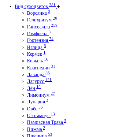
281
Вид сухоцветов
2
Ворсянка
20
Гелихризум
259
Гипсофила
3
Гомфрена
74
Гортензия
6
Иглица
1
Кермек
16
Ковыль
31
Краспедии
85
Лаванда
121
Лагурус
19
Лён
27
Лимониум
2
Лунария
36
Овёс
13
Озотамнус
5
Пампасная Трава
2
Пижма
53
Пшеница