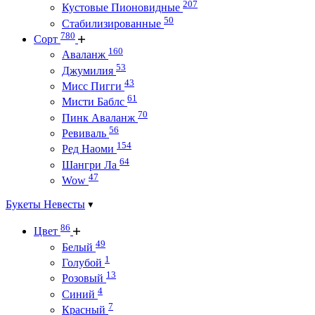
207
Кустовые Пионовидные
50
Стабилизированные
780
Сорт
160
Аваланж
53
Джумилия
43
Мисс Пигги
61
Мисти Баблс
70
Пинк Аваланж
56
Ревиваль
154
Ред Наоми
64
Шангри Ла
47
Wow
Букеты Невесты
86
Цвет
49
Белый
1
Голубой
13
Розовый
4
Синий
7
Красный