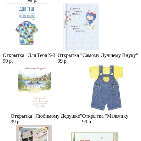
99 р.
Сборка в дизайнерскую упаковку (26-55)
Категории:
Цветы на 14 февраля
,
Букеты Любимой
,
Цены
,
Розы
,
Букеты
Девушке
Открытка "Для Тебя №3"
Открытка "Самому Лучшему Внуку"
99 р.
99 р.
Открытка "Любимому Дедушке"
Открытка "Мальчику"
99 р.
99 р.