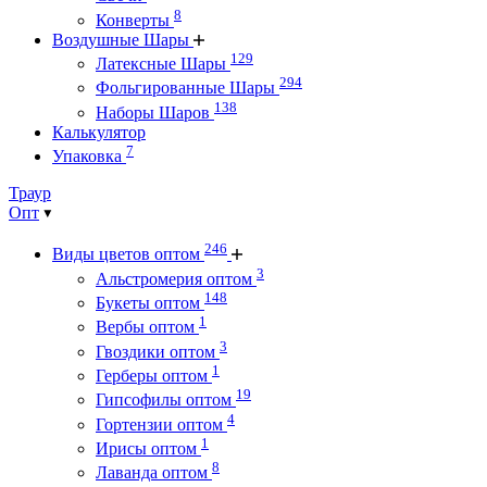
8
Конверты
Воздушные Шары
129
Латексные Шары
294
Фольгированные Шары
138
Наборы Шаров
Калькулятор
7
Упаковка
Траур
Опт
246
Виды цветов оптом
3
Альстромерия оптом
148
Букеты оптом
1
Вербы оптом
3
Гвоздики оптом
1
Герберы оптом
19
Гипсофилы оптом
4
Гортензии оптом
1
Ирисы оптом
8
Лаванда оптом