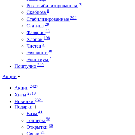
76
Роза стабилизированная
8
Скабиоза
204
Стабилизированные
29
Статица
33
Фалярис
198
Хлопок
3
Чистец
38
Эвкалипт
2
Эрингиум
240
Поштучно
Акции
2427
Акции
2313
Хиты
2321
Новинки
Подарки
41
Вазы
58
Топперы
30
Открытки
21
Свечи