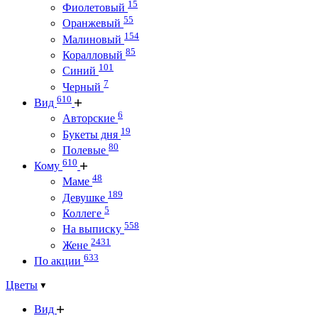
15
Фиолетовый
55
Оранжевый
154
Малиновый
85
Коралловый
101
Синий
7
Черный
610
Вид
6
Авторские
19
Букеты дня
80
Полевые
610
Кому
48
Маме
189
Девушке
5
Коллеге
558
На выписку
2431
Жене
633
По акции
Цветы
Вид