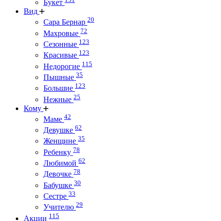
Букет
Вид
20
Сара Бернар
72
Махровые
123
Сезонные
123
Красивые
115
Недорогие
35
Пышные
123
Большие
25
Нежные
Кому
42
Маме
62
Девушке
35
Женщине
78
Ребенку
62
Любимой
78
Девочке
30
Бабушке
33
Сестре
29
Учителю
115
Акции