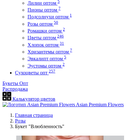
5
Лилии оптом
7
Пионы оптом
1
Подсолнухи оптом
50
Розы оптом
2
Ромашки оптом
246
Цветы оптом
31
Хлопок оптом
7
Хризантемы оптом
5
Эвкалипт оптом
2
Эустомы оптом
257
Сухоцветы опт
Букеты Опт
Распродажа
Калькулятор цветов
Asian Premium Flowers
Главная страница
Розы
Букет "Влюбленность"