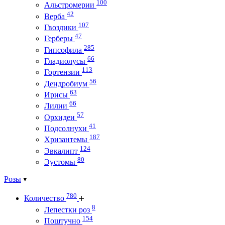
100
Альстромерии
42
Верба
107
Гвоздики
47
Герберы
285
Гипсофила
66
Гладиолусы
113
Гортензии
56
Дендробиум
63
Ирисы
66
Лилии
57
Орхидеи
41
Подсолнухи
187
Хризантемы
124
Эвкалипт
80
Эустомы
Розы
780
Количество
8
Лепестки роз
154
Поштучно